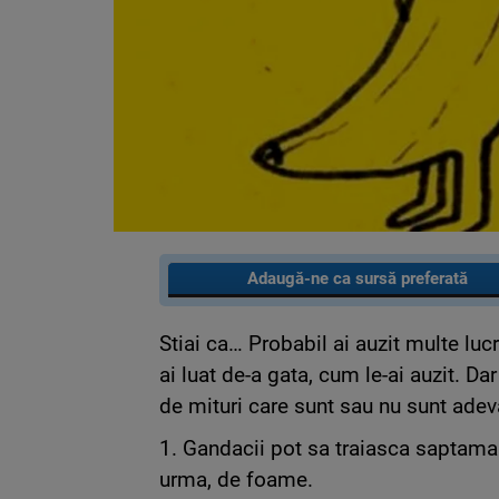
Adaugă-ne ca sursă preferată
Stiai ca… Probabil ai auzit multe lucr
ai luat de-a gata, cum le-ai auzit. Dar
de mituri care sunt sau nu sunt adev
1. Gandacii pot sa traiasca saptaman
urma, de foame.