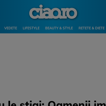
VEDETE
LIFESTYLE
BEAUTY & STYLE
RETETE & DIETE
u le stiai: Oamenii i