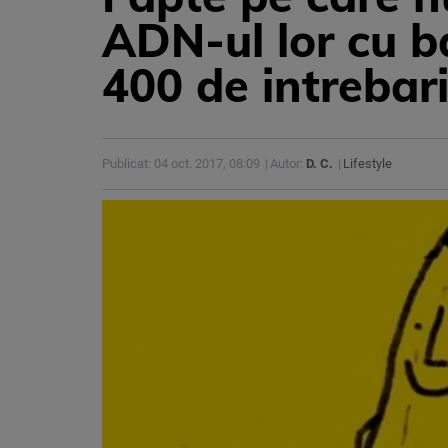
ADN-ul lor cu b
400 de intrebari 
Publicat: 04 oct. 2017, 08:09
Autor:
D. C.
Lifestyle