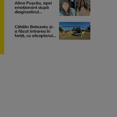
medicii, ...
Alina Pușcău, apel
emoționant după
diagnosticul
devastator: „Am
cinci tumori. Vă rog
...
Cătălin Botezatu și-
a făcut intrarea în
forță, cu elicopterul,
la Young Island
Festival ...