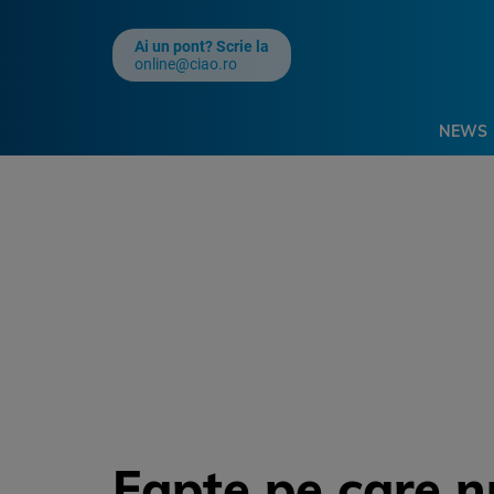
Ai un pont? Scrie la
online@ciao.ro
NEWS
Fapte pe care n