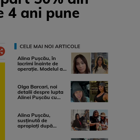
e 4 ani pune
CELE MAI NOI ARTICOLE
Alina Pușcău, în
lacrimi înainte de
operație. Modelul a
anunțat că suferă de
cancer ...
Olga Barcari, noi
detalii despre lupta
Alinei Pușcău cu
boala. Cât ar costa
tratamentul ...
Alina Pușcău,
susținută de
apropiați după
diagnosticul care a
șocat-o. Ce spun