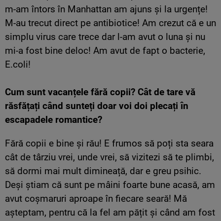
m-am întors în Manhattan am ajuns și la urgențe!
M-au trecut direct pe antibiotice! Am crezut că e un
simplu virus care trece dar l-am avut o luna și nu
mi-a fost bine deloc! Am avut de fapt o bacterie,
E.coli!
Cum sunt vacanțele fără copii? Cât de tare vă
răsfățați când sunteți doar voi doi plecați în
escapadele romantice?
Fără copii e bine și rău! E frumos să poți sta seara
cât de târziu vrei, unde vrei, să vizitezi să te plimbi,
să dormi mai mult dimineață, dar e greu psihic.
Deși știam că sunt pe mâini foarte bune acasă, am
avut coșmaruri aproape în fiecare seară! Mă
așteptam, pentru că la fel am pățit și când am fost