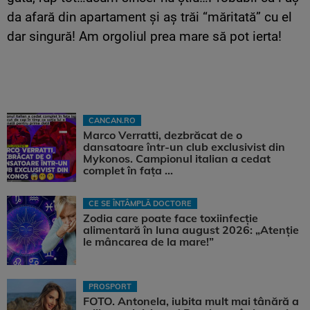
da afară din apartament și aș trăi “măritată” cu el
dar singură! Am orgoliul prea mare să pot ierta!
CANCAN.RO
Marco Verratti, dezbrăcat de o
dansatoare într-un club exclusivist din
Mykonos. Campionul italian a cedat
complet în fața ...
CE SE ÎNTÂMPLĂ DOCTORE
Zodia care poate face toxiinfecție
alimentară în luna august 2026: „Atenție
le mâncarea de la mare!”
PROSPORT
FOTO. Antonela, iubita mult mai tânără a