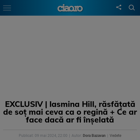
EXCLUSIV | Iasmina Hill, răsfățată
de soț mai ceva ca o regină + Ce ar
face dacă ar fi înșelată
Publicat: 09 mai 2024, 22:00
Autor:
Dora Bazavan
Vedete