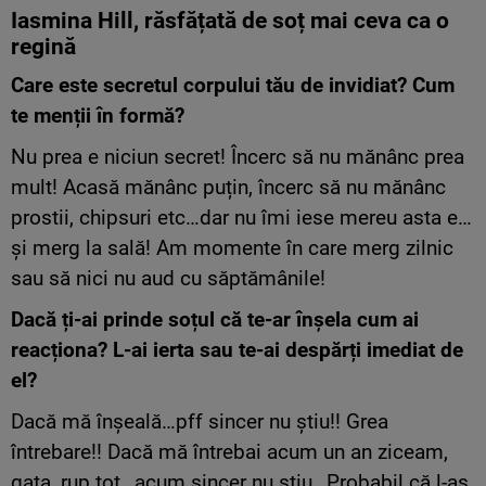
Iasmina Hill, răsfățată de soț mai ceva ca o
regină
Care este secretul corpului tău de invidiat? Cum
te menții în formă?
Nu prea e niciun secret! Încerc să nu mănânc prea
mult! Acasă mănânc puțin, încerc să nu mănânc
prostii, chipsuri etc…dar nu îmi iese mereu asta e…
și merg la sală! Am momente în care merg zilnic
sau să nici nu aud cu săptămânile!
Dacă ți-ai prinde soțul că te-ar înșela cum ai
reacționa? L-ai ierta sau te-ai despărți imediat de
el?
Dacă mă înșeală…pff sincer nu știu!! Grea
întrebare!! Dacă mă întrebai acum un an ziceam,
gata, rup tot…acum sincer nu știu…Probabil că l-aș