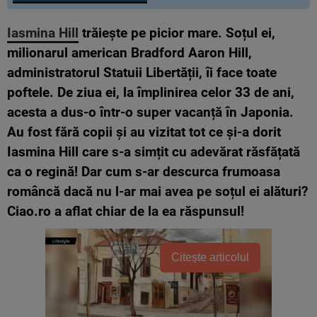
Iasmina Hill
trăiește pe picior mare. Soțul ei,
milionarul american Bradford Aaron Hill,
administratorul Statuii Libertății, îi face toate
poftele. De ziua ei, la împlinirea celor 33 de ani,
acesta a dus-o într-o super vacanță în Japonia.
Au fost fără copii și au vizitat tot ce și-a dorit
Iasmina Hill care s-a simțit cu adevărat răsfățată
ca o regină! Dar cum s-ar descurca frumoasa
româncă dacă nu l-ar mai avea pe soțul ei alături?
Ciao.ro a aflat chiar de la ea răspunsul!
Citește articolul