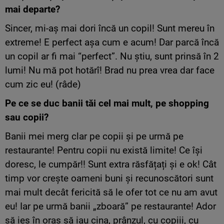
mai departe?
Sincer, mi-aș mai dori încă un copil! Sunt mereu în
extreme! E perfect așa cum e acum! Dar parcă încă
un copil ar fi mai “perfect”. Nu știu, sunt prinsă în 2
lumi! Nu mă pot hotărî! Brad nu prea vrea dar face
cum zic eu! (râde)
Pe ce se duc banii tăi cel mai mult, pe shopping
sau copii?
Banii mei merg clar pe copii și pe urmă pe
restaurante! Pentru copii nu există limite! Ce își
doresc, le cumpăr!! Sunt extra răsfățați și e ok! Cât
timp vor crește oameni buni și recunoscători sunt
mai mult decât fericită să le ofer tot ce nu am avut
eu! Iar pe urmă banii „zboară” pe restaurante! Ador
să ies în oraș să iau cina, prânzul, cu copiii, cu