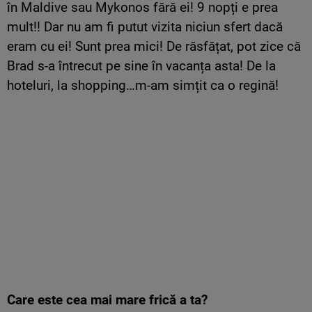
în Maldive sau Mykonos fără ei! 9 nopți e prea
mult!! Dar nu am fi putut vizita niciun sfert dacă
eram cu ei! Sunt prea mici! De răsfățat, pot zice că
Brad s-a întrecut pe sine în vacanța asta! De la
hoteluri, la shopping…m-am simțit ca o regină!
Care este cea mai mare frică a ta?