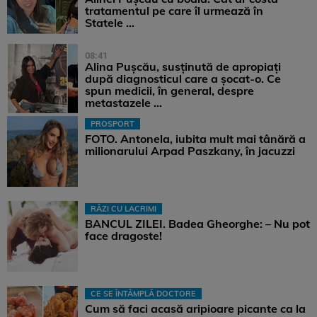
tratamentul pe care îl urmează în
Statele ...
08:41
Alina Pușcău, susținută de apropiați
după diagnosticul care a șocat-o. Ce
spun medicii, în general, despre
metastazele ...
PROSPORT
FOTO. Antonela, iubita mult mai tânără a
milionarului Arpad Paszkany, în jacuzzi
RÂZI CU LACRIMI
BANCUL ZILEI. Badea Gheorghe: – Nu pot
face dragoste!
CE SE ÎNTÂMPLĂ DOCTORE
Cum să faci acasă aripioare picante ca la