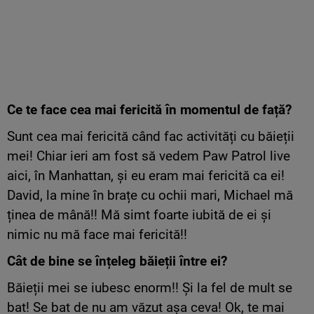
Ce te face cea mai fericită în momentul de față?
Sunt cea mai fericită când fac activități cu băieții
mei! Chiar ieri am fost să vedem Paw Patrol live
aici, în Manhattan, și eu eram mai fericită ca ei!
David, la mine în brațe cu ochii mari, Michael mă
ținea de mână!! Mă simt foarte iubită de ei și
nimic nu mă face mai fericită!!
Cât de bine se înțeleg băieții între ei?
Băieții mei se iubesc enorm!! Și la fel de mult se
bat! Se bat de nu am văzut așa ceva! Ok, te mai