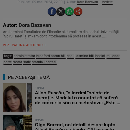
Publicat: 09 mai 2024, 22:00
Autor:
Dora Bazavan
Vedete
Autor:
Dora Bazavan
Am terminat Facultatea de Filosofie și Jurnalism din cadrul Universității
"Spiru Haret" și mi-am dorit întotdeauna să profesez în acest…...
VEZI PAGINA AUTORULUI
tags:
administrator
bradford aaron hill
copii
iasmina hill
inselat
milionar
pofte
rasfat
sotie
statuia libertatii
PE ACEEAȘI TEMĂ
10:04
Alina Pușcău, în lacrimi înainte de
operație. Modelul a anunțat că suferă
de cancer la sân cu metastaze: „Este ...
09:45
Olga Barcari, noi detalii despre lupta
Alinei Pușcău cu boala. Cât ar costa