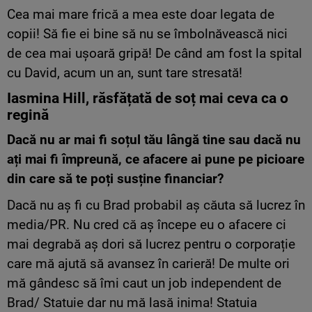
Cea mai mare frică a mea este doar legata de
copii! Să fie ei bine să nu se îmbolnăvească nici
de cea mai ușoară gripă! De când am fost la spital
cu David, acum un an, sunt tare stresată!
Iasmina Hill, răsfățată de soț mai ceva ca o
regină
Dacă nu ar mai fi soțul tău lângă tine sau dacă nu
ați mai fi împreună, ce afacere ai pune pe picioare
din care să te poți susține financiar?
Dacă nu aș fi cu Brad probabil aș căuta să lucrez în
media/PR. Nu cred că aș începe eu o afacere ci
mai degrabă aș dori să lucrez pentru o corporație
care mă ajută să avansez în carieră! De multe ori
mă gândesc să îmi caut un job independent de
Brad/ Statuie dar nu mă lasă inima! Statuia