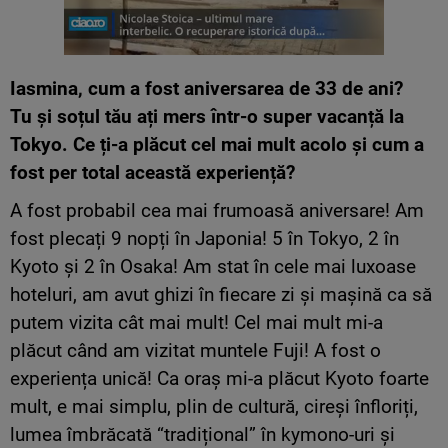
Iasmina, cum a fost aniversarea de 33 de ani?
Tu și soțul tău ați mers într-o super vacanță la
Tokyo. Ce ți-a plăcut cel mai mult acolo și cum a
fost per total această experiență?
A fost probabil cea mai frumoasă aniversare! Am
fost plecați 9 nopți în Japonia! 5 în Tokyo, 2 în
Kyoto și 2 în Osaka! Am stat în cele mai luxoase
hoteluri, am avut ghizi în fiecare zi și mașină ca să
putem vizita cât mai mult! Cel mai mult mi-a
plăcut când am vizitat muntele Fuji! A fost o
experiența unică! Ca oraș mi-a plăcut Kyoto foarte
mult, e mai simplu, plin de cultură, cireși înfloriți,
lumea îmbrăcată “tradițional” în kymono-uri și