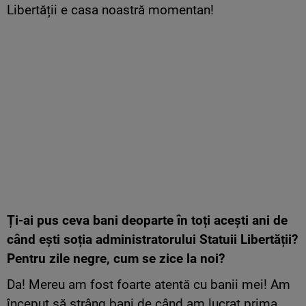
Libertății e casa noastră momentan!
Ți-ai pus ceva bani deoparte în toți acești ani de
când ești soția administratorului Statuii Libertății?
Pentru zile negre, cum se zice la noi?
Da! Mereu am fost foarte atentă cu banii mei! Am
început să strâng bani de când am lucrat prima