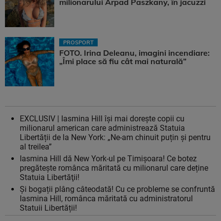
milionarului Arpad Paszkany, în jacuzzi
PROSPORT
FOTO. Irina Deleanu, imagini incendiare:
„Îmi place să fiu cât mai naturală”
EXCLUSIV | Iasmina Hill își mai dorește copii cu
milionarul american care administrează Statuia
Libertății de la New York: „Ne-am chinuit puțin și pentru
al treilea”
Iasmina Hill dă New York-ul pe Timișoara! Ce botez
pregătește românca măritată cu milionarul care deține
Statuia Libertăţii!
Și bogații plâng câteodată! Cu ce probleme se confruntă
Iasmina Hill, românca măritată cu administratorul
Statuii Libertății!