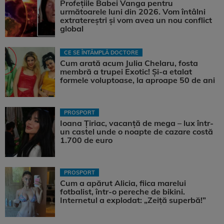
Profețiile Babei Vanga pentru
următoarele luni din 2026. Vom întâlni
extratereștri și vom avea un nou conflict
global
CE SE ÎNTÂMPLĂ DOCTORE
Cum arată acum Julia Chelaru, fosta
membră a trupei Exotic! Și-a etalat
formele voluptoase, la aproape 50 de ani
PROSPORT
Ioana Țiriac, vacanță de mega – lux într-
un castel unde o noapte de cazare costă
1.700 de euro
PROSPORT
Cum a apărut Alicia, fiica marelui
fotbalist, într-o pereche de bikini.
Internetul a explodat: „Zeiță superbă!”