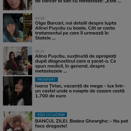
de cancer la sân cu metastaze: „Este ...
09:45
Olga Barcari, noi detalii despre lupta
Alinei Pușcău cu boala. Cât ar costa
tratamentul pe care îl urmează în
Statele ...
08:41
Alina Pușcău, susținută de apropiați
după diagnosticul care a șocat-o. Ce
spun medicii, în general, despre
metastazele ...
PROSPORT
Ioana Țiriac, vacanță de mega – lux într-
un castel unde o noapte de cazare costă
1.700 de euro
RÂZI CU LACRIMI
BANCUL ZILEI. Badea Gheorghe: – Nu pot
face dragoste!