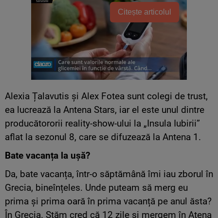
Citește articolul
Alexia Țalavutis și Alex Fotea sunt colegi de trust,
ea lucrează la Antena Stars, iar el este unul dintre
producătororii reality-show-ului la „Insula Iubirii”
aflat la sezonul 8, care se difuzează la Antena 1.
Bate vacanța la u
șă?
Da, bate vacanța, într-o săptămână îmi iau zborul în
Grecia, bineînțeles. Unde puteam să merg eu
prima și prima oară în prima vacanță pe anul ăsta?
În Grecia. Stăm cred că 12 zile și mergem în Atena