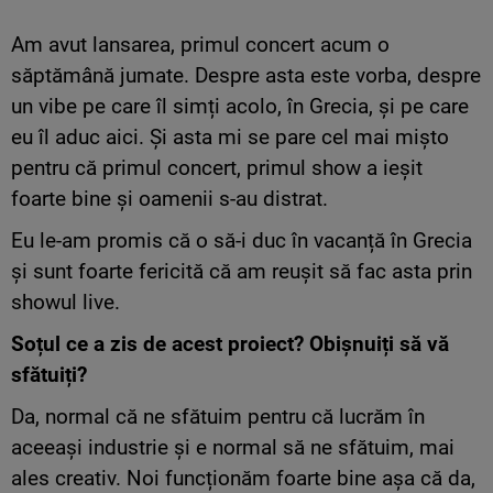
Am avut lansarea, primul concert acum o
săptămână jumate. Despre asta este vorba, despre
un vibe pe care îl simți acolo, în Grecia, și pe care
eu îl aduc aici. Și asta mi se pare cel mai mișto
pentru că primul concert, primul show a ieșit
foarte bine și oamenii s-au distrat.
Eu le-am promis că o să-i duc în vacanță în Grecia
și sunt foarte fericită că am reușit să fac asta prin
showul live.
Soțul ce a zis de acest proiect? Obișnuiți să vă
sfătuiți?
Da, normal că ne sfătuim pentru că lucrăm în
aceeași industrie și e normal să ne sfătuim, mai
ales creativ. Noi funcționăm foarte bine așa că da,