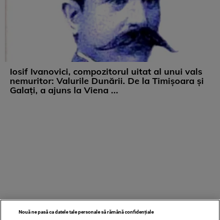
Iosif Ivanovici, compozitorul uitat al unui vals
nemuritor: Valurile Dunării. De la Timișoara și
Galați, a ajuns la Viena ...
Nouă ne pasă ca datele tale personale să rămână confidențiale