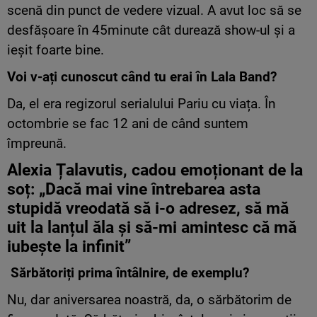
scenă din punct de vedere vizual. A avut loc să se
desfășoare în 45minute cât durează show-ul și a
ieșit foarte bine.
Voi v-ați cunoscut când tu erai în Lala Band?
Da, el era regizorul serialului Pariu cu viața. În
octombrie se fac 12 ani de când suntem
împreună.
Alexia Țalavutis, cadou emoționant de la
soț: „Dacă mai vine întrebarea asta
stupidă vreodată să i-o adresez, să mă
uit la lanțul ăla și să-mi amintesc că mă
iubește la infinit”
Sărbătoriți prima întâlnire, de exemplu?
Nu, dar aniversarea noastră, da, o sărbătorim de