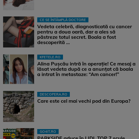
CE SE ÎNTÂMPLĂ DOCTORE
Vedeta celebră, diagnosticată cu cancer
pentru a doua oară, dar a ales să
păstreze totul secret. Boala a fost
descoperită ...
KFETELE.RO
Alina Pușcău intră în operație! Ce mesaj a
lăsat vedeta după ce a anunțat că boala
a intrat în metastaze: “Am cancer!”
DESCOPERA.RO
Care este cel mai vechi pod din Europa?
GO4IT.RO
PARKSIDE aduce în LIDL TOP 7 scule