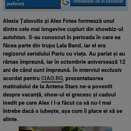
Urmărește-ne în Discover
preferată
Alexia Țalavutis și Alex Fotea formează unul
dintre cele mai longevive cupluri din showbiz-ul
autohton. S-au cunoscut în perioada în care ea
făcea parte din trupa Lala Band, iar el era
regizorul serialului Pariu cu viața. Au pariat și au
rămas împreună, iar în octombrie aniversează 12
ani de când sunt împreună. În interviul exclusiv
acordat pentru
CIAO.RO
, prezentataorea
matinalului de la Antena Stars ne-a povestit
despre vacanță, show-ul ei grecesc și cadoul
inedit pe care Alex i l-a făcut ca să nu-l mai
întrebe dacă o iubește, așa cum îi place ei să se
alinte.