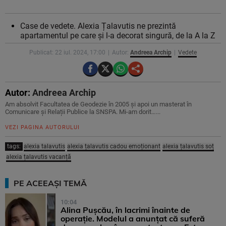
Case de vedete. Alexia Țalavutis ne prezintă
apartamentul pe care și l-a decorat singură, de la A la Z
Publicat: 22 iul. 2024, 17:00
Autor:
Andreea Archip
Vedete
Autor:
Andreea Archip
Am absolvit Facultatea de Geodezie în 2005 și apoi un masterat în
Comunicare și Relații Publice la SNSPA. Mi-am dorit…...
VEZI PAGINA AUTORULUI
tags:
alexia talavutis
alexia țalavutis cadou emoționant
alexia țalavutis soț
alexia țalavutis vacanță
PE ACEEAȘI TEMĂ
10:04
Alina Pușcău, în lacrimi înainte de
operație. Modelul a anunțat că suferă