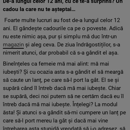
De-a lungul celor 12 ani, cu ce te-a surprins? Un
cadou la care nu te așteptai…
Foarte multe lucruri au fost de-a lungul celor 12
ani. El gândește cadourile ca pe o poveste. Adică
nu este nimic așa, pur și simplu mă duc într-un
magazin
și aleg ceva. De ziua îndrăgostiților, s-a
nimerit atunci, dar probabil că s-a gândit el așa.
Bineînțeles ca femeie mă mai alint: mă mai
iubești? Și cu ocazia asta s-a gândit el să meargă
să caute un lanț, pe care să-l port la gât. El se și
supără când îl întreb dacă mă mai iubește. Chiar
se supără, deci noi putem să ne certăm dacă eu îl
întreb dacă mă mai iubește. Înțelegi? La modul
ăsta! Și atunci s-a gândit să-mi cumpere un lanț pe
care să-l port mereu la gât și dacă mai vine
întrebarea asta stupidă vreodată să i-o adresez, să