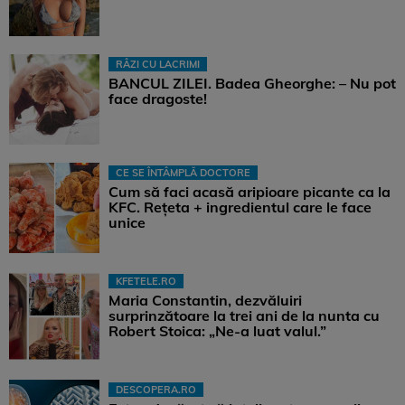
RÂZI CU LACRIMI
BANCUL ZILEI. Badea Gheorghe: – Nu pot
face dragoste!
CE SE ÎNTÂMPLĂ DOCTORE
Cum să faci acasă aripioare picante ca la
KFC. Rețeta + ingredientul care le face
unice
KFETELE.RO
Maria Constantin, dezvăluiri
surprinzătoare la trei ani de la nunta cu
Robert Stoica: „Ne-a luat valul.”
DESCOPERA.RO