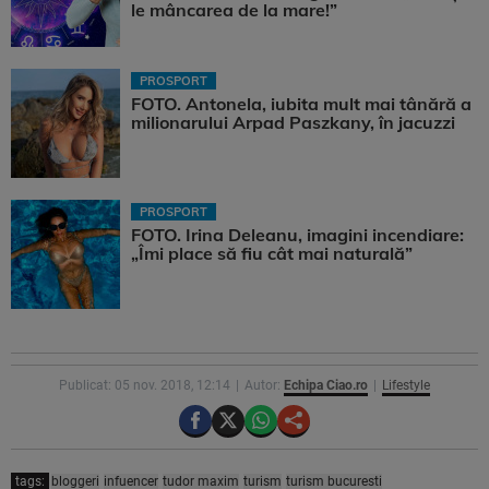
le mâncarea de la mare!”
PROSPORT
FOTO. Antonela, iubita mult mai tânără a
milionarului Arpad Paszkany, în jacuzzi
PROSPORT
FOTO. Irina Deleanu, imagini incendiare:
„Îmi place să fiu cât mai naturală”
Publicat: 05 nov. 2018, 12:14
Autor:
Echipa Ciao.ro
Lifestyle
tags:
bloggeri
infuencer
tudor maxim
turism
turism bucuresti