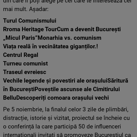
din care îl poți alege pe cel care te interesează cel
mai mult. Așadar:
Turul Comunismului
Rroma Heritage Tour
Cum a devenit București
„Micul Paris”
Monarhia vs. comunism
Viața reală în vecinătatea giganților.!
Centrul Regal
Turneu comunist
Traseul evreiesc
Vechile legende și povestiri ale orașului
Săritură
în București
Poveștile ascunse ale Cimitirului
Bellu
Descoperiți comoara orașului vechi
Pe 5 noiembrie, la finalul celor 3 zile de plimbări,
distracție, istorie și vizitat, proiectul se încheie cu
o conferință la care participă 50 de influenceri
internaționali invitați să promoveze Bucureștiul ca