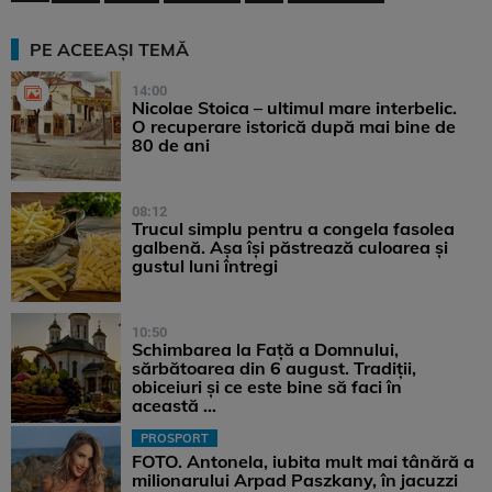
PE ACEEAȘI TEMĂ
14:00
Nicolae Stoica – ultimul mare interbelic.
O recuperare istorică după mai bine de
80 de ani
08:12
Trucul simplu pentru a congela fasolea
galbenă. Așa își păstrează culoarea și
gustul luni întregi
10:50
Schimbarea la Față a Domnului,
sărbătoarea din 6 august. Tradiții,
obiceiuri și ce este bine să faci în
această ...
PROSPORT
FOTO. Antonela, iubita mult mai tânără a
milionarului Arpad Paszkany, în jacuzzi