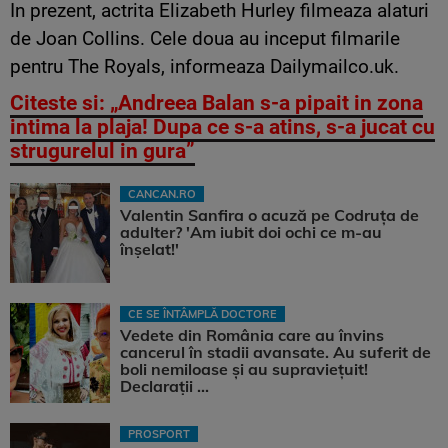
In prezent, actrita Elizabeth Hurley filmeaza alaturi
de Joan Collins. Cele doua au inceput filmarile
pentru The Royals, informeaza Dailymailco.uk.
Citeste si: „Andreea Balan s-a pipait in zona
intima la plaja! Dupa ce s-a atins, s-a jucat cu
strugurelul in gura”
CANCAN.RO
Valentin Sanfira o acuză pe Codruța de
adulter? 'Am iubit doi ochi ce m-au
înșelat!'
CE SE ÎNTÂMPLĂ DOCTORE
Vedete din România care au învins
cancerul în stadii avansate. Au suferit de
boli nemiloase şi au supravieţuit!
Declarații ...
PROSPORT