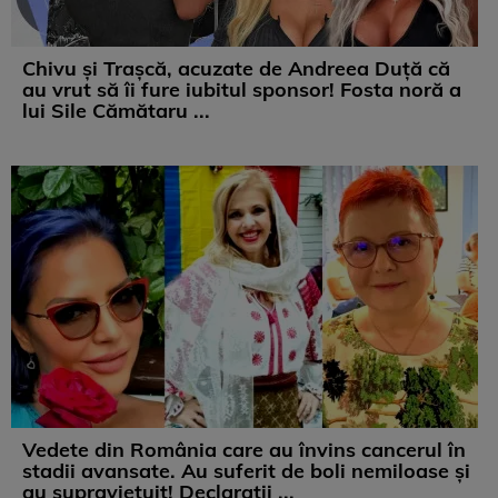
Chivu și Trașcă, acuzate de Andreea Duță că
au vrut să îi fure iubitul sponsor! Fosta noră a
lui Sile Cămătaru ...
Vedete din România care au învins cancerul în
stadii avansate. Au suferit de boli nemiloase şi
au supravieţuit! Declarații ...