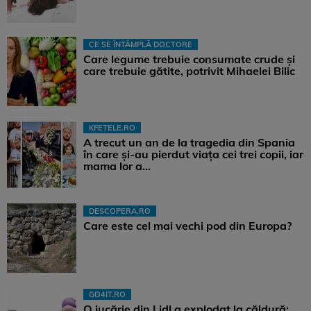
CE SE ÎNTÂMPLĂ DOCTORE
Care legume trebuie consumate crude și
care trebuie gătite, potrivit Mihaelei Bilic
KFETELE.RO
A trecut un an de la tragedia din Spania
în care și-au pierdut viața cei trei copii, iar
mama lor a…
DESCOPERA.RO
Care este cel mai vechi pod din Europa?
GO4IT.RO
O jucărie din Lidl a explodat la căldură: