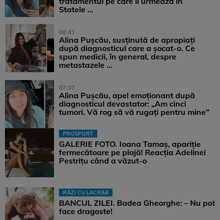
tratamentul pe care îl urmează în
Statele ...
08:41
Alina Pușcău, susținută de apropiați
după diagnosticul care a șocat-o. Ce
spun medicii, în general, despre
metastazele ...
07:37
Alina Pușcău, apel emoționant după
diagnosticul devastator: „Am cinci
tumori. Vă rog să vă rugați pentru mine”
PROSPORT
GALERIE FOTO. Ioana Tamaş, apariție
fermecătoare pe plajă! Reacția Adelinei
Pestrițu când a văzut-o
RÂZI CU LACRIMI
BANCUL ZILEI. Badea Gheorghe: – Nu pot
face dragoste!