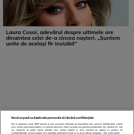
Laura Cosoi, adevărul despre ultimele ore
dinaintea celei de-a cincea nașteri. „Suntem
unite de același fir invizibil”
Nouă ne pasă ca datele tale personale să rămână confidențiale
Noi și partenerii noștri
1017
stocăm și/sau accesăm informații pe dispozitivul dvs., precum identificatorii cookie
unici pentru prelucrarea datelor cu caracter personal. Puteți accepta sau gestiona preferințele dvs. făcând clic mai
jos, respectiv vă puteți opune utilizării unui interes legitim în orice moment pe pagina cu politica de
confidențialitate. Aceste alegeri vor fi raportate partenerilor noștri și nu vă vor afecta navigarea.
Mai multe detalii