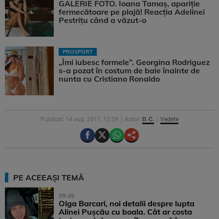
GALERIE FOTO. Ioana Tamaş, apariție
fermecătoare pe plajă! Reacția Adelinei
Pestrițu când a văzut-o
PROSPORT
„Îmi iubesc formele”. Georgina Rodriguez
s-a pozat în costum de baie înainte de
nunta cu Cristiano Ronaldo
Publicat: 14 aug. 2017, 12:39
Autor:
D. C.
Vedete
PE ACEEAȘI TEMĂ
09:45
Olga Barcari, noi detalii despre lupta
Alinei Pușcău cu boala. Cât ar costa