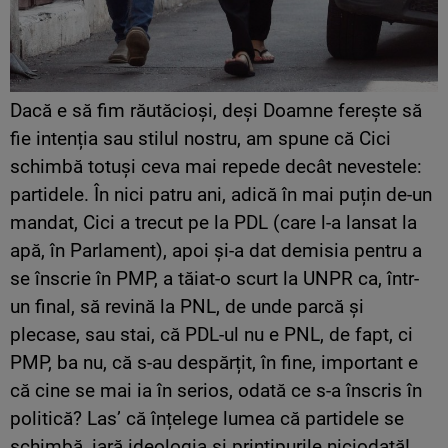
Dacă e să fim răutăcioși, deși Doamne ferește să
fie intenția sau stilul nostru, am spune că Cici
schimbă totuși ceva mai repede decât nevestele:
partidele. În nici patru ani, adică în mai puțin de-un
mandat, Cici a trecut pe la PDL (care l-a lansat la
apă, în Parlament), apoi și-a dat demisia pentru a
se înscrie în PMP, a tăiat-o scurt la UNPR ca, într-
un final, să revină la PNL, de unde parcă și
plecase, sau stai, că PDL-ul nu e PNL, de fapt, ci
PMP, ba nu, că s-au despărțit, în fine, important e
că cine se mai ia în serios, odată ce s-a înscris în
politică? Las’ că înțelege lumea că partidele se
schimbă, iară ideologia și prințipurile niciodată!