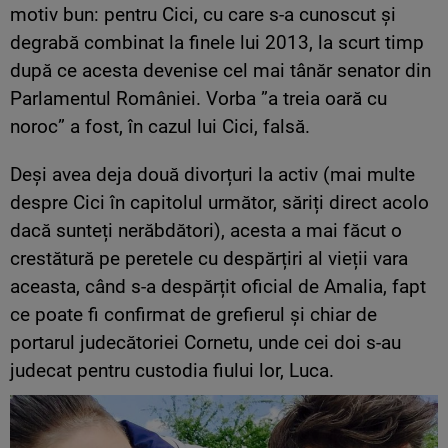
motiv bun: pentru Cici, cu care s-a cunoscut și
degrabă combinat la finele lui 2013, la scurt timp
după ce acesta devenise cel mai tânăr senator din
Parlamentul României. Vorba ”a treia oară cu
noroc” a fost, în cazul lui Cici, falsă.
Deși avea deja două divorțuri la activ (mai multe
despre Cici în capitolul următor, săriți direct acolo
dacă sunteți nerăbdători), acesta a mai făcut o
crestătură pe peretele cu despărțiri al vieții vara
aceasta, când s-a despărțit oficial de Amalia, fapt
ce poate fi confirmat de grefierul și chiar de
portarul judecătoriei Cornetu, unde cei doi s-au
judecat pentru custodia fiului lor, Luca.