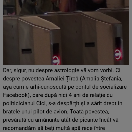
Dar, sigur, nu despre astrologie vă vom vorbi. Ci
despre povestea Amaliei Țîrcă (Amalia Ștefania,
așa cum e arhi-cunoscută pe contul de socializare
Facebook), care după nici 4 ani de relație cu
politicicianul Cici, s-a despărțit și a sărit drept în
brațele unui pilot de avion. Toată povestea,
presărată cu amănunte atât de picante încât vă
recomandăm să beți multă apă rece între