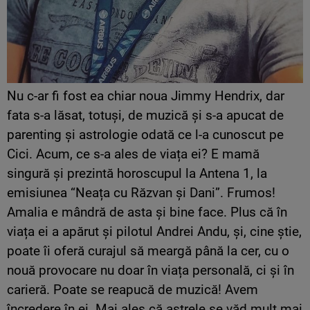
Nu c-ar fi fost ea chiar noua Jimmy Hendrix, dar
fata s-a lăsat, totuși, de muzică și s-a apucat de
parenting și astrologie odată ce l-a cunoscut pe
Cici. Acum, ce s-a ales de viața ei? E mamă
singură și prezintă horoscupul la Antena 1, la
emisiunea “Neața cu Răzvan și Dani”. Frumos!
Amalia e mândră de asta și bine face. Plus că în
viața ei a apărut și pilotul Andrei Andu, și, cine știe,
poate îi oferă curajul să meargă până la cer, cu o
nouă provocare nu doar în viața personală, ci și în
carieră. Poate se reapucă de muzică! Avem
încredere în ei. Mai ales că astrele se văd mult mai