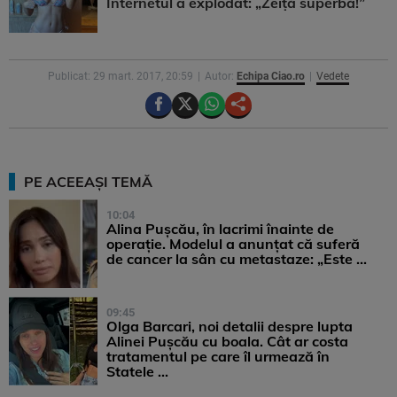
Internetul a explodat: „Zeiță superbă!”
Publicat: 29 mart. 2017, 20:59
Autor:
Echipa Ciao.ro
Vedete
PE ACEEAȘI TEMĂ
10:04
Alina Pușcău, în lacrimi înainte de
operație. Modelul a anunțat că suferă
de cancer la sân cu metastaze: „Este ...
09:45
Olga Barcari, noi detalii despre lupta
Alinei Pușcău cu boala. Cât ar costa
tratamentul pe care îl urmează în
Statele ...