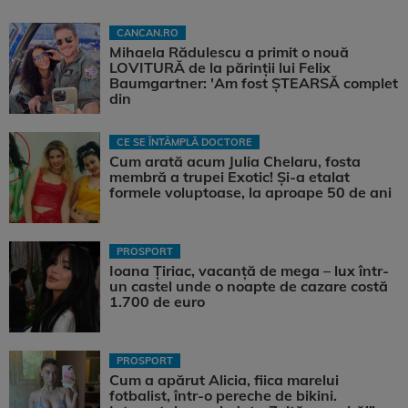
CANCAN.RO
Mihaela Rădulescu a primit o nouă
LOVITURĂ de la părinții lui Felix
Baumgartner: 'Am fost ȘTEARSĂ complet
din
CE SE ÎNTÂMPLĂ DOCTORE
Cum arată acum Julia Chelaru, fosta
membră a trupei Exotic! Și-a etalat
formele voluptoase, la aproape 50 de ani
PROSPORT
Ioana Țiriac, vacanță de mega – lux într-
un castel unde o noapte de cazare costă
1.700 de euro
PROSPORT
Cum a apărut Alicia, fiica marelui
fotbalist, într-o pereche de bikini.