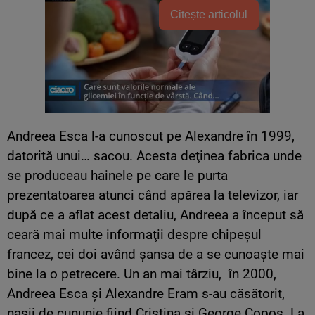
Citește articolul
Andreea Esca l-a cunoscut pe Alexandre în 1999,
datorită unui… sacou. Acesta deţinea fabrica unde
se produceau hainele pe care le purta
prezentatoarea atunci când apărea la televizor, iar
după ce a aflat acest detaliu, Andreea a început să
ceară mai multe informaţii despre chipeşul
francez, cei doi având şansa de a se cunoaşte mai
bine la o petrecere. Un an mai târziu, în 2000,
Andreea Esca şi Alexandre Eram s-au căsătorit,
naşii de cununie fiind Cristina şi George Copos. La