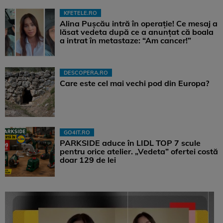
KFETELE.RO
Alina Pușcău intră în operație! Ce mesaj a
lăsat vedeta după ce a anunțat că boala
a intrat în metastaze: “Am cancer!”
DESCOPERA.RO
Care este cel mai vechi pod din Europa?
GO4IT.RO
PARKSIDE aduce în LIDL TOP 7 scule
pentru orice atelier. „Vedeta” ofertei costă
doar 129 de lei