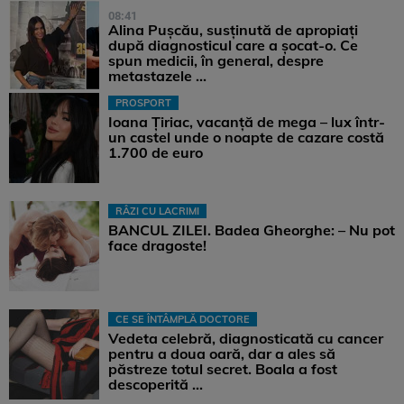
08:41
Alina Pușcău, susținută de apropiați
după diagnosticul care a șocat-o. Ce
spun medicii, în general, despre
metastazele ...
PROSPORT
Ioana Țiriac, vacanță de mega – lux într-
un castel unde o noapte de cazare costă
1.700 de euro
RÂZI CU LACRIMI
BANCUL ZILEI. Badea Gheorghe: – Nu pot
face dragoste!
CE SE ÎNTÂMPLĂ DOCTORE
Vedeta celebră, diagnosticată cu cancer
pentru a doua oară, dar a ales să
păstreze totul secret. Boala a fost
descoperită ...