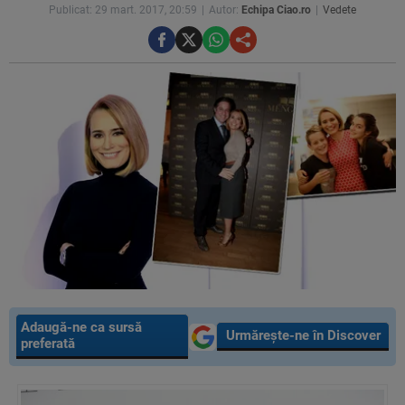
Publicat: 29 mart. 2017, 20:59
Autor:
Echipa Ciao.ro
Vedete
Adaugă-ne ca sursă
Urmărește-ne în Discover
preferată