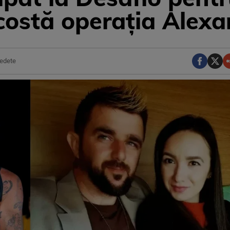
 costă operația Alexa
edete