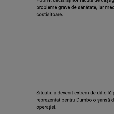
Potrivit declarațiilor făcute de câșt
probleme grave de sănătate, iar med
costisitoare.
Situația a devenit extrem de dificilă 
reprezentat pentru Dumbo o șansă de
operației.