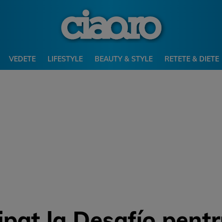
VEDETE
LIFESTYLE
BEAUTY & STYLE
RETETE & DIETE
pat la Desafío pentr