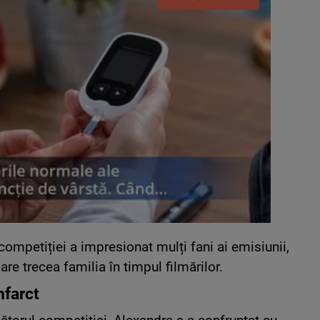
competiției a impresionat mulți fani ai emisiunii,
re trecea familia în timpul filmărilor.
nfarct