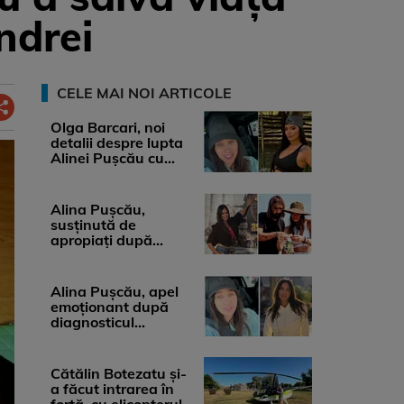
ndrei
CELE MAI NOI ARTICOLE
Olga Barcari, noi
detalii despre lupta
Alinei Pușcău cu
boala. Cât ar costa
tratamentul ...
Alina Pușcău,
susținută de
apropiați după
diagnosticul care a
șocat-o. Ce spun
medicii, ...
Alina Pușcău, apel
emoționant după
diagnosticul
devastator: „Am
cinci tumori. Vă rog
...
Cătălin Botezatu și-
a făcut intrarea în