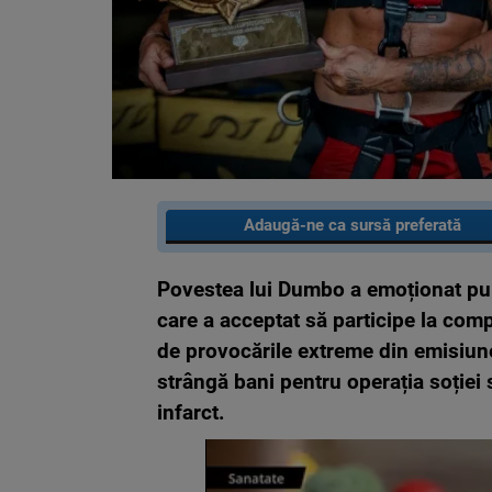
Adaugă-ne ca sursă preferată
Povestea lui
Dumbo
a emoționat pub
care a acceptat să participe la comp
de provocările extreme din emisiun
strângă bani pentru operația soției 
infarct.