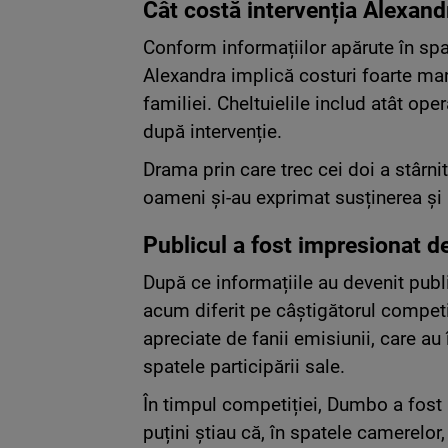
Cât costă intervenția Alexand
Conform informațiilor apărute în spa
Alexandra implică costuri foarte mari
familiei. Cheltuielile includ atât ope
după intervenție.
Drama prin care trec cei doi a stârni
oameni și-au exprimat susținerea și
Publicul a fost impresionat d
După ce informațiile au devenit publi
acum diferit pe câștigătorul competiț
apreciate de fanii emisiunii, care a
spatele participării sale.
În timpul competiției, Dumbo a fost r
puțini știau că, în spatele camerelor,