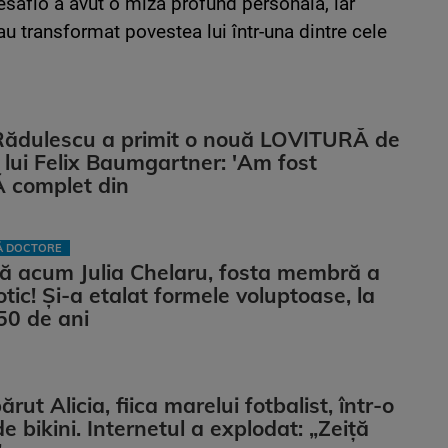
Desafío a avut o miză profund personală, iar
u transformat povestea lui într-una dintre cele
Rădulescu a primit o nouă LOVITURĂ de
ii lui Felix Baumgartner: 'Am fost
complet din
LĂ DOCTORE
ă acum Julia Chelaru, fosta membră a
otic! Și-a etalat formele voluptoase, la
50 de ani
ut Alicia, fiica marelui fotbalist, într-o
e bikini. Internetul a explodat: „Zeiță