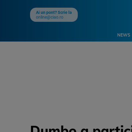
Ai un pont? Scrie la
online@ciao.ro
NEWS
Dumbo a partici