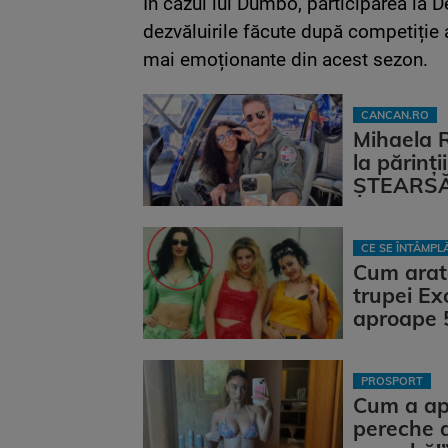
În cazul lui Dumbo, participarea la 
dezvăluirile făcute după competiție a
mai emoționante din acest sezon.
CANCAN.RO
Mihaela 
la părinț
ȘTEARSĂ 
CE SE ÎNTÂMP
Cum arat
trupei Ex
aproape 
PROSPORT
Cum a apăr
pereche d