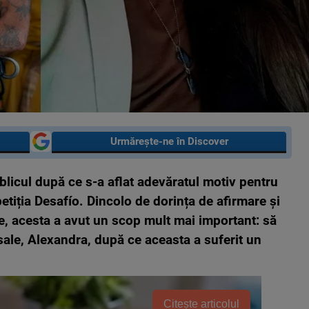
Urmărește-ne în Discover
licul după ce s-a aflat adevăratul motiv pentru
etiția Desafío. Dincolo de dorința de afirmare și
e, acesta a avut un scop mult mai important: să
sale, Alexandra, după ce aceasta a suferit un
Citește articolul