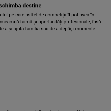
 schimba destine
tul pe care astfel de competiții îl pot avea în
e înseamnă faimă și oportunități profesionale, însă
ă de a-și ajuta familia sau de a depăși momente