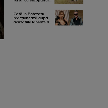
forță, cu elicopterul,
la Young Island
Festival ...
Cătălin Botezatu
reacționează după
acuzațiile lansate de
Eli Lăslean: „Brandul
există ...