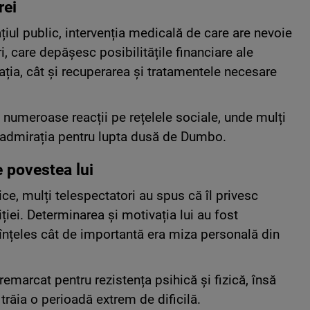
rei
țiul public, intervenția medicală de care are nevoie
, care depășesc posibilitățile financiare ale
rația, cât și recuperarea și tratamentele necesare
t numeroase reacții pe rețelele sociale, unde mulți
 admirația pentru lupta dusă de Dumbo.
e povestea lui
ce, mulți telespectatori au spus că îl privesc
iei. Determinarea și motivația lui au fost
u înțeles cât de importantă era miza personală din
emarcat pentru rezistența psihică și fizică, însă
 trăia o perioadă extrem de dificilă.