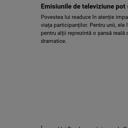
Emisiunile de televiziune pot
Povestea lui readuce în atenție impac
viața participanților. Pentru unii, el
pentru alții reprezintă o șansă real
dramatice.