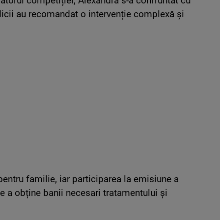
igătorul competiției, Alexandra s-a confruntat cu
icii au recomandat o intervenție complexă și
pentru familie, iar participarea la emisiune a
 a obține banii necesari tratamentului și