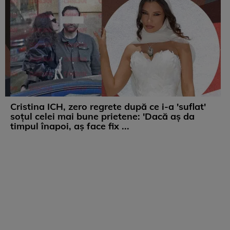
Cristina ICH, zero regrete după ce i-a 'suflat'
soțul celei mai bune prietene: 'Dacă aș da
timpul înapoi, aș face fix ...