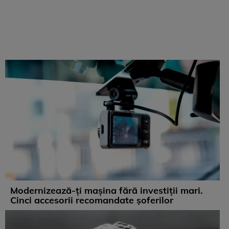
Modernizează-ți mașina fără investiții mari.
Cinci accesorii recomandate șoferilor