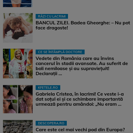
RÂZI CU LACRIMI
BANCUL ZILEI. Badea Gheorghe: – Nu pot
face dragoste!
CE SE ÎNTÂMPLĂ DOCTORE
Vedete din România care au învins
cancerul în stadii avansate. Au suferit de
boli nemiloase şi au supravieţuit!
Declarații ...
KFETELE.RO
Gabriela Cristea, în lacrimi! Ce veste i-a
dat soțul ei și ce schimbare importantă
urmează pentru amândoi: „Nu eram ...
DESCOPERA.RO
Care este cel mai vechi pod din Europa?