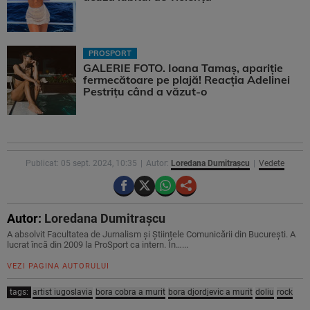
PROSPORT
GALERIE FOTO. Ioana Tamaş, apariție
fermecătoare pe plajă! Reacția Adelinei
Pestrițu când a văzut-o
Publicat: 05 sept. 2024, 10:35
Autor:
Loredana Dumitrașcu
Vedete
Autor:
Loredana Dumitrașcu
A absolvit Facultatea de Jurnalism și Științele Comunicării din București. A
lucrat încă din 2009 la ProSport ca intern. În…...
VEZI PAGINA AUTORULUI
tags:
artist iugoslavia
bora cobra a murit
bora djordjevic a murit
doliu
rock