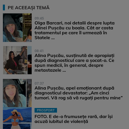
PE ACEEAȘI TEMĂ
09:45
Olga Barcari, noi detalii despre lupta
Alinei Pușcău cu boala. Cât ar costa
tratamentul pe care îl urmează în
Statele ...
08:41
Alina Pușcău, susținută de apropiați
după diagnosticul care a șocat-o. Ce
spun medicii, în general, despre
metastazele ...
07:37
Alina Pușcău, apel emoționant după
diagnosticul devastator: „Am cinci
tumori. Vă rog să vă rugați pentru mine”
PROSPORT
FOTO. E de-o frumusețe rară, dar își
acuză iubitul de violență