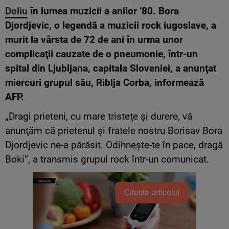
Doliu
în lumea muzicii a anilor ’80. Bora
Djordjevic, o legendă a muzicii rock iugoslave, a
murit la vârsta de 72 de ani în urma unor
complicaţii cauzate de o pneumonie, într-un
spital din Ljubljana, capitala Sloveniei, a anunţat
miercuri grupul său, Riblja Corba, informează
AFP.
„Dragi prieteni, cu mare tristeţe şi durere, vă
anunţăm că prietenul şi fratele nostru Borisav Bora
Djordjevic ne-a părăsit. Odihneşte-te în pace, dragă
Boki”, a transmis grupul rock într-un comunicat.
Citește articolul