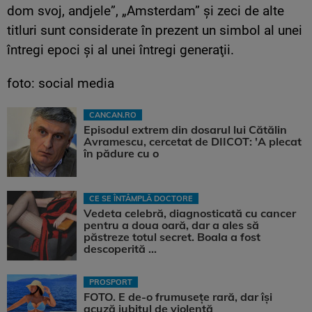
dom svoj, andjele”, „Amsterdam” şi zeci de alte
titluri sunt considerate în prezent un simbol al unei
întregi epoci şi al unei întregi generaţii.
foto: social media
CANCAN.RO
Episodul extrem din dosarul lui Cătălin
Avramescu, cercetat de DIICOT: 'A plecat
în pădure cu o
CE SE ÎNTÂMPLĂ DOCTORE
Vedeta celebră, diagnosticată cu cancer
pentru a doua oară, dar a ales să
păstreze totul secret. Boala a fost
descoperită ...
PROSPORT
FOTO. E de-o frumusețe rară, dar își
acuză iubitul de violență