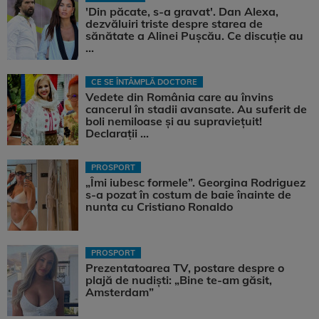
'Din păcate, s-a gravat'. Dan Alexa,
dezvăluiri triste despre starea de
sănătate a Alinei Pușcău. Ce discuție au
...
CE SE ÎNTÂMPLĂ DOCTORE
Vedete din România care au învins
cancerul în stadii avansate. Au suferit de
boli nemiloase şi au supravieţuit!
Declarații ...
PROSPORT
„Îmi iubesc formele”. Georgina Rodriguez
s-a pozat în costum de baie înainte de
nunta cu Cristiano Ronaldo
PROSPORT
Prezentatoarea TV, postare despre o
plajă de nudiști: „Bine te-am găsit,
Amsterdam”