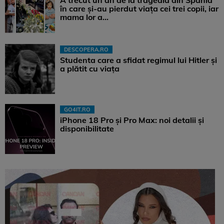
A trecut un an de la tragedia din Spania
în care și-au pierdut viața cei trei copii, iar
mama lor a…
DESCOPERA.RO
Studenta care a sfidat regimul lui Hitler și
a plătit cu viața
GO4IT.RO
iPhone 18 Pro și Pro Max: noi detalii și
disponibilitate