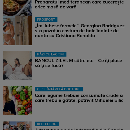
Preparatul mediteranean care cucerește
orice masă de vară
PROSPORT
„Îmi iubesc formele”. Georgina Rodriguez
s-a pozat în costum de baie înainte de
nunta cu Cristiano Ronaldo
RÂZI CU LACRIMI
BANCUL ZILEI. El către ea: – Ce îți place
să ți se facă?
CE SE ÎNTÂMPLĂ DOCTORE
Care legume trebuie consumate crude și
care trebuie gătite, potrivit Mihaelei Bilic
KFETELE.RO