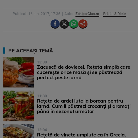
Publicat: 16 iun. 2017, 17:36
Autor:
Echipa Ciao.ro
Retete & Diete
PE ACEEAȘI TEMĂ
13:30
Zacuscă de dovlecei. Rețeta simplă care
cucerește orice masă și se păstrează
perfect peste iarnă
11:30
Rețeta de ardei iute la borcan pentru
iarnă. Cum îi păstrezi crocanți și aromați
până în sezonul următor
12:04
Rețetă de vinete umplute ca în Grecia.