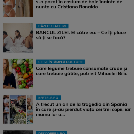
s-a pozat în costum de baie înainte de
nunta cu Cristiano Ronaldo
RÂZI CU LACRIMI
BANCUL ZILEI. El către ea: – Ce îți place
să ți se facă?
CE SE ÎNTÂMPLĂ DOCTORE
Care legume trebuie consumate crude și
care trebuie gătite, potrivit Mihaelei Bilic
KFETELE.RO
A trecut un an de la tragedia din Spania
în care și-au pierdut viața cei trei copii, iar
mama lor a…
DESCOPERA.RO