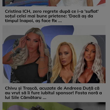
Cristina ICH, zero regrete după ce i-a 'suflat'
soțul celei mai bune prietene: 'Dacă aș da
timpul înapoi, aș face fix ...
Chivu și Trașcă, acuzate de Andreea Duță că
au vrut să îi fure iubitul sponsor! Fosta noră a
lui Sile Cămătaru ...