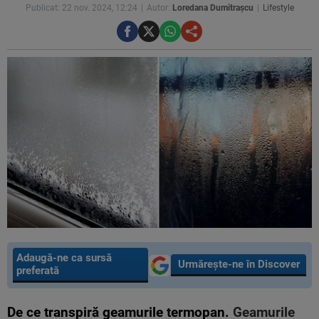
Publicat: 22 nov. 2024, 12:24
Autor:
Loredana Dumitrașcu
Lifestyle
Adaugă-ne ca sursă
Urmărește-ne în Discover
preferată
De ce transpiră geamurile termopan.
Geamurile