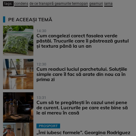
tags:
condens
de ce transpiră geamurile termopan
geamuri
iarna
PE ACEEAȘI TEMĂ
14:30
Cum congelezi corect fasolea verde
păstăi. Trucurile care îi păstrează gustul
și textura până la un an
12:30
Cum readuci luciul parchetului. Soluțiile
simple care îl fac să arate din nou ca în
prima zi
13:31
Cum să te pregătești în cazul unei pene
de curent. Lucrurile pe care este bine să
le ai mereu în casă
PROSPORT
„Îmi iubesc formele”. Georgina Rodriguez