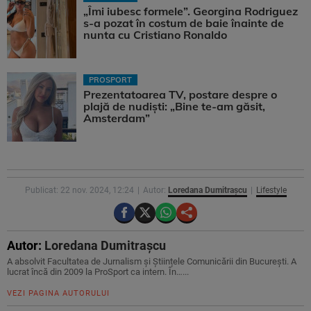
„Îmi iubesc formele”. Georgina Rodriguez
s-a pozat în costum de baie înainte de
nunta cu Cristiano Ronaldo
PROSPORT
Prezentatoarea TV, postare despre o
plajă de nudiști: „Bine te-am găsit,
Amsterdam”
Publicat: 22 nov. 2024, 12:24
Autor:
Loredana Dumitrașcu
Lifestyle
Autor:
Loredana Dumitrașcu
A absolvit Facultatea de Jurnalism și Științele Comunicării din București. A
lucrat încă din 2009 la ProSport ca intern. În…...
VEZI PAGINA AUTORULUI