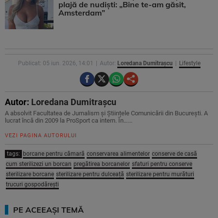
plajă de nudiști: „Bine te-am găsit,
Amsterdam”
Publicat: 05 iun. 2026, 14:01
Autor:
Loredana Dumitrașcu
Lifestyle
Autor:
Loredana Dumitrașcu
A absolvit Facultatea de Jurnalism și Științele Comunicării din București. A
lucrat încă din 2009 la ProSport ca intern. În…...
VEZI PAGINA AUTORULUI
tags:
borcane pentru cămară
conservarea alimentelor
conserve de casă
cum sterilizezi un borcan
pregătirea borcanelor
sfaturi pentru conserve
sterilizare borcane
sterilizare pentru dulceață
sterilizare pentru murături
trucuri gospodărești
PE ACEEAȘI TEMĂ