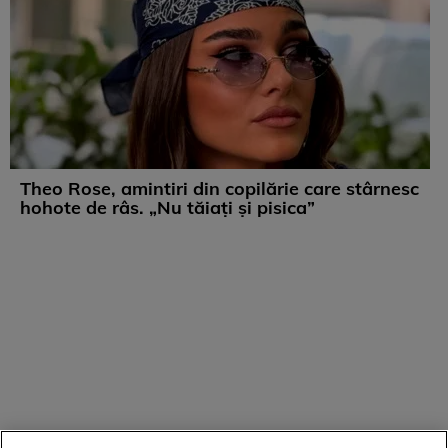
Theo Rose, amintiri din copilărie care stârnesc
hohote de râs. „Nu tăiați și pisica”