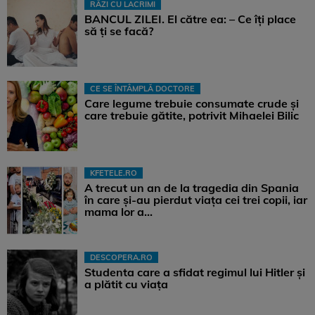
RÂZI CU LACRIMI
BANCUL ZILEI. El către ea: – Ce îți place
să ți se facă?
CE SE ÎNTÂMPLĂ DOCTORE
Care legume trebuie consumate crude și
care trebuie gătite, potrivit Mihaelei Bilic
KFETELE.RO
A trecut un an de la tragedia din Spania
în care și-au pierdut viața cei trei copii, iar
mama lor a…
DESCOPERA.RO
Studenta care a sfidat regimul lui Hitler și
a plătit cu viața