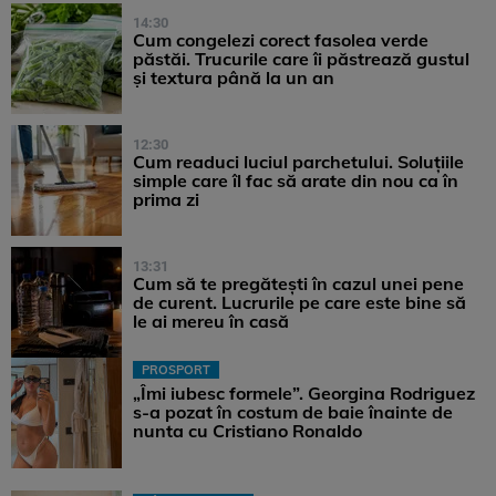
14:30
Cum congelezi corect fasolea verde
păstăi. Trucurile care îi păstrează gustul
și textura până la un an
12:30
Cum readuci luciul parchetului. Soluțiile
simple care îl fac să arate din nou ca în
prima zi
13:31
Cum să te pregătești în cazul unei pene
de curent. Lucrurile pe care este bine să
le ai mereu în casă
PROSPORT
„Îmi iubesc formele”. Georgina Rodriguez
s-a pozat în costum de baie înainte de
nunta cu Cristiano Ronaldo