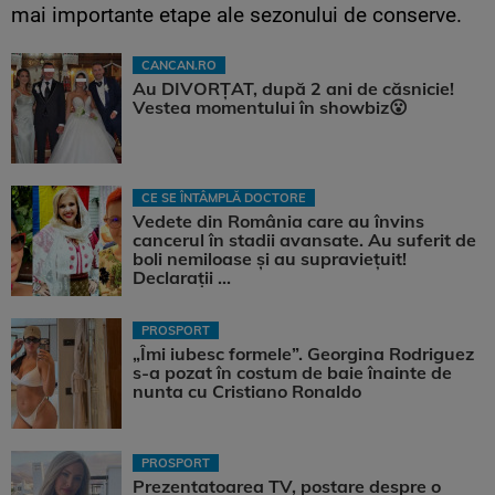
mai importante etape ale sezonului de conserve.
CANCAN.RO
Au DIVORȚAT, după 2 ani de căsnicie!
Vestea momentului în showbiz😮
CE SE ÎNTÂMPLĂ DOCTORE
Vedete din România care au învins
cancerul în stadii avansate. Au suferit de
boli nemiloase şi au supravieţuit!
Declarații ...
PROSPORT
„Îmi iubesc formele”. Georgina Rodriguez
s-a pozat în costum de baie înainte de
nunta cu Cristiano Ronaldo
PROSPORT
Prezentatoarea TV, postare despre o