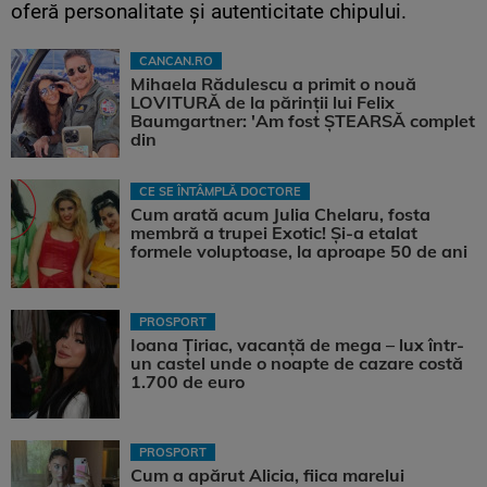
oferă personalitate și autenticitate chipului.
CANCAN.RO
Mihaela Rădulescu a primit o nouă
LOVITURĂ de la părinții lui Felix
Baumgartner: 'Am fost ȘTEARSĂ complet
din
CE SE ÎNTÂMPLĂ DOCTORE
Cum arată acum Julia Chelaru, fosta
membră a trupei Exotic! Și-a etalat
formele voluptoase, la aproape 50 de ani
PROSPORT
Ioana Țiriac, vacanță de mega – lux într-
un castel unde o noapte de cazare costă
1.700 de euro
PROSPORT
Cum a apărut Alicia, fiica marelui