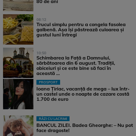
80 de ani
08:12
Trucul simplu pentru a congela fasolea
galbenă. Așa își păstrează culoarea și
gustul luni întregi
10:50
Schimbarea la Față a Domnului,
sărbătoarea din 6 august. Tradiții,
obiceiuri și ce este bine să faci în
această ...
PROSPORT
Ioana Țiriac, vacanță de mega – lux într-
un castel unde o noapte de cazare costă
1.700 de euro
RÂZI CU LACRIMI
BANCUL ZILEI. Badea Gheorghe: – Nu pot
face dragoste!