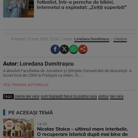
fotbalist, într-o pereche de bikini.
Internetul a explodat: „Zeiță superbă!”
Publicat: 15 mai 2026, 12:00
Autor:
Loredana Dumitrașcu
Lifestyle
Autor:
Loredana Dumitrașcu
A absolvit Facultatea de Jurnalism și Științele Comunicării din București. A
lucrat încă din 2009 la ProSport ca intern. În…...
VEZI PAGINA AUTORULUI
tags:
crema ten vara
cum îngrijești tenul cu pistrui vara
pistrui
ten vara
PE ACEEAȘI TEMĂ
14:00
Nicolae Stoica – ultimul mare interbelic.
O recuperare istorică după mai bine de