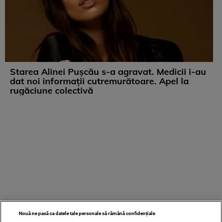
Starea Alinei Pușcău s-a agravat. Medicii i-au
dat noi informații cutremurătoare. Apel la
rugăciune colectivă
Nouă ne pasă ca datele tale personale să rămână confidențiale