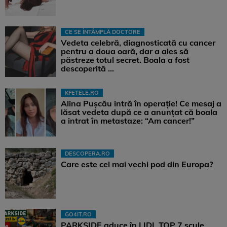
CE SE ÎNTÂMPLĂ DOCTORE
Vedeta celebră, diagnosticată cu cancer
pentru a doua oară, dar a ales să
păstreze totul secret. Boala a fost
descoperită ...
KFETELE.RO
Alina Pușcău intră în operație! Ce mesaj a
lăsat vedeta după ce a anunțat că boala
a intrat în metastaze: “Am cancer!”
DESCOPERA.RO
Care este cel mai vechi pod din Europa?
GO4IT.RO
PARKSIDE aduce în LIDL TOP 7 scule