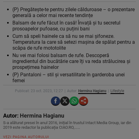
(P) Pregătește-te pentru zilele călduroase – o prezentare
generală a celor mai recente tendințe
Balsam de rufe făcut în casă! Învață și tu secretul
prosoapelor pufoase, cu puțini bani
Cum să speli hainele ca să nu se mai șifoneze.
Temperatura la care să setezi mașina de spălat pentru a
scăpa de rufe mototolite
Nu vei mai folosi balsam de rufe. Descoperă
ingredientul din bucătărie care îți va reda strălucirea și
prospețimea hainelor
(P) Pantaloni – stil și versatilitate în garderoba unei
femei
Publicat: 23 oct. 2023, 12:27
Autor:
Hermina Hagianu
Lifestyle
Autor:
Hermina Hagianu
S-a alăturat presei în anul 2016, inițial în trustul Intact Media Group, iar din
2019 este redactor la publicația CIAO.RO,…...
VEZI PAGINA AUTORULUI