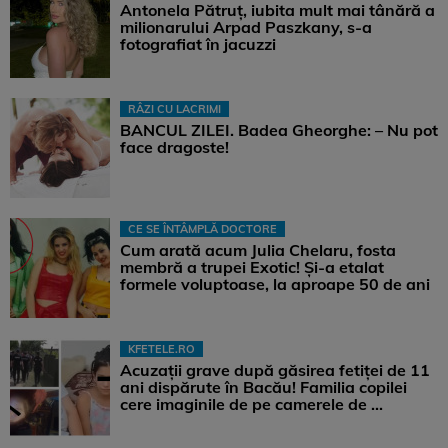
Antonela Pătruț, iubita mult mai tânără a
milionarului Arpad Paszkany, s-a
fotografiat în jacuzzi
RÂZI CU LACRIMI
BANCUL ZILEI. Badea Gheorghe: – Nu pot
face dragoste!
CE SE ÎNTÂMPLĂ DOCTORE
Cum arată acum Julia Chelaru, fosta
membră a trupei Exotic! Și-a etalat
formele voluptoase, la aproape 50 de ani
KFETELE.RO
Acuzații grave după găsirea fetiței de 11
ani dispărute în Bacău! Familia copilei
cere imaginile de pe camerele de ...