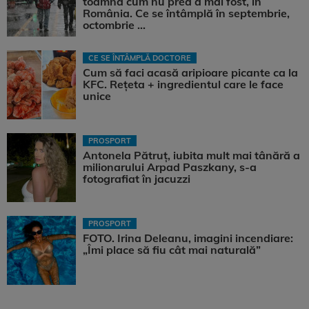
toamnă cum nu prea a mai fost, în
România. Ce se întâmplă în septembrie,
octombrie ...
CE SE ÎNTÂMPLĂ DOCTORE
Cum să faci acasă aripioare picante ca la
KFC. Rețeta + ingredientul care le face
unice
PROSPORT
Antonela Pătruț, iubita mult mai tânără a
milionarului Arpad Paszkany, s-a
fotografiat în jacuzzi
PROSPORT
FOTO. Irina Deleanu, imagini incendiare:
„Îmi place să fiu cât mai naturală”