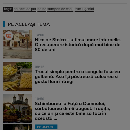
tags:
balsam de par
haine
sampon de copii
trucul genial
PE ACEEAȘI TEMĂ
14:00
Nicolae Stoica – ultimul mare interbelic.
O recuperare istorică după mai bine de
80 de ani
08:12
Trucul simplu pentru a congela fasolea
galbenă. Așa își păstrează culoarea și
gustul luni întregi
10:50
Schimbarea la Față a Domnului,
sărbătoarea din 6 august. Tradiții,
obiceiuri și ce este bine să faci în
această ...
PROSPORT