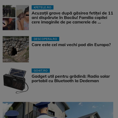
KFETELE.RO
Acuzații grave după găsirea fetiței de 11
ani dispărute în Bacău! Familia copilei
cere imaginile de pe camerele de ...
DESCOPERA.RO
Care este cel mai vechi pod din Europa?
GO4IT.RO
Gadget util pentru grădină: Radio solar
portabil cu Bluetooth la Dedeman