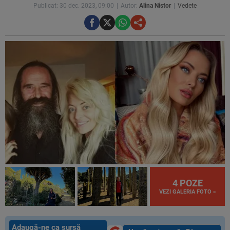
Publicat: 30 dec. 2023, 09:00
Autor:
Alina Nistor
Vedete
4 POZE
VEZI GALERIA FOTO »
Adaugă-ne ca sursă