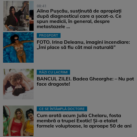
08:41
Alina Pușcău, susținută de apropiați
după diagnosticul care a șocat-o. Ce
spun medicii, în general, despre
metastazele ...
PROSPORT
FOTO. Irina Deleanu, imagini incendiare:
„Îmi place să fiu cât mai naturală”
RÂZI CU LACRIMI
BANCUL ZILEI. Badea Gheorghe: – Nu pot
face dragoste!
CE SE ÎNTÂMPLĂ DOCTORE
Cum arată acum Julia Chelaru, fosta
membră a trupei Exotic! Și-a etalat
formele voluptoase, la aproape 50 de ani