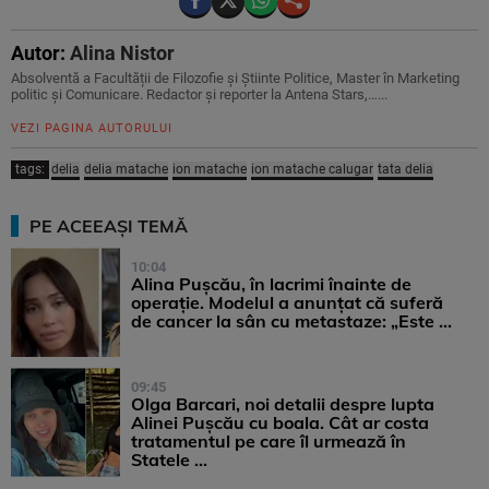
Autor:
Alina Nistor
Absolventă a Facultății de Filozofie și Știinte Politice, Master în Marketing
politic și Comunicare. Redactor și reporter la Antena Stars,…...
VEZI PAGINA AUTORULUI
tags:
delia
delia matache
ion matache
ion matache calugar
tata delia
PE ACEEAȘI TEMĂ
10:04
Alina Pușcău, în lacrimi înainte de
operație. Modelul a anunțat că suferă
de cancer la sân cu metastaze: „Este ...
09:45
Olga Barcari, noi detalii despre lupta
Alinei Pușcău cu boala. Cât ar costa
tratamentul pe care îl urmează în
Statele ...