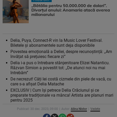
„Bătălia pentru 50.000.000 de dolari”.
Divorțul anului: Anamaria atacă averea
milionarului
Delia, Puya, Connect-R vin la Music Lover Festival.
Biletele și abonamentele sunt deja disponibile
Povestea emoțională a Deliei, despre recunoștință: „Am
învățat să prețuiesc fiecare zi”
Delia i-a pus o întrebare stânjenitoare Elizei Natanticu.
Răzvan Simion a povestit tot: „De atunci noi nu mai
întrebăm”
De necrezut! Câți lei costă cizmele din piele de vacă, cu
care s-a afișat Delia Matache
EXCLUSIV | Cum își petrece Delia Crăciunul și ce
preparate tradiționale va mânca! Artista are planuri mari
pentru 2025
Publicat: 30 dec. 2023, 09:00
Autor:
Alina Nistor
Vedete