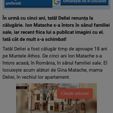
Urmărește-ne în Discover
preferată
În urmă cu cinci ani, tatăl Deliei renunța la
călugărie. Ion Matache s-a întors în sânul familiei
sale, iar recent fiica lui a publicat imagini cu el.
Iată cât de mult s-a schimbat!
Tatăl Deliei a fost călugăr timp de aproape 18 ani
pe Muntele Athos. De cinci ani Ion Matache s-a
întors acasă, în România, în sânul familiei sale. El
locuiește acum alături de Gina Matache, mama
Deliei, în vechiul lor apartament.
Citește articolul