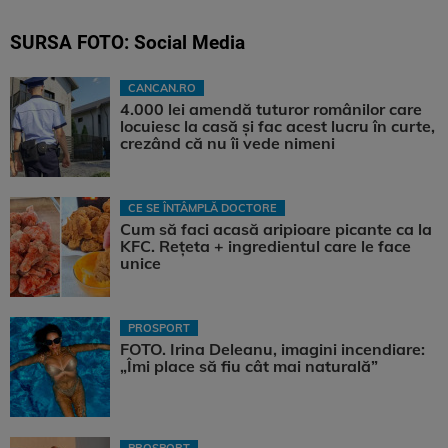
SURSA FOTO: Social Media
CANCAN.RO
4.000 lei amendă tuturor românilor care
locuiesc la casă și fac acest lucru în curte,
crezând că nu îi vede nimeni
CE SE ÎNTÂMPLĂ DOCTORE
Cum să faci acasă aripioare picante ca la
KFC. Rețeta + ingredientul care le face
unice
PROSPORT
FOTO. Irina Deleanu, imagini incendiare:
„Îmi place să fiu cât mai naturală”
PROSPORT