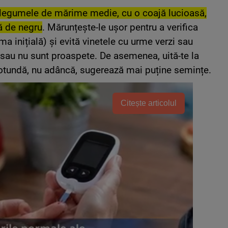
legumele de mărime medie, cu o coajă lucioasă,
ă de negru
.
Mărunțește-le ușor pentru a verifica
rma inițială) și evită vinetele cu urme verzi sau
 sau nu sunt proaspete.
De asemenea, uită-te la
rotundă, nu adâncă, sugerează mai puține semințe.
Citește articolul