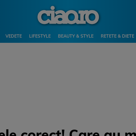
VEDETE
LIFESTYLE
BEAUTY & STYLE
RETETE & DIETE
ele corect! Care au m