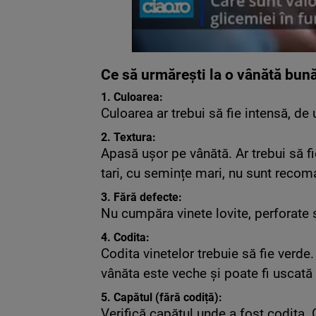
Ce să urmărești la o vânătă bună
1.
Culoarea:
Culoarea ar trebui să fie intensă, de
2.
Textura:
Apasă ușor pe vânătă.
Ar trebui să f
tari, cu semințe mari, nu sunt recom
3.
Fără defecte:
Nu cumpăra vinete lovite, perforate
4.
Codita:
Codita vinetelor trebuie să fie verde
vânăta este veche și poate fi uscată l
5.
Capătul (fără codiță):
Verifică capătul unde a fost codița.