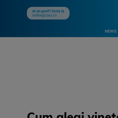
Ai un pont? Scrie la
online@ciao.ro
NEWS
Cum alegi vinet