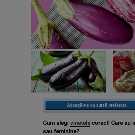
Adaugă-ne ca sursă preferată
C
um alegi
vinetele
corect
! Care au 
sau feminine?