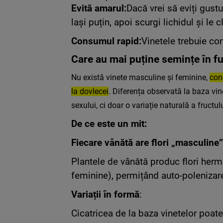
Evită amarul:
Dacă vrei să eviți gustu
lași puțin, apoi scurgi lichidul și le c
Consumul rapid:
Vinetele trebuie c
Care au mai puține semințe în f
Nu există vinete masculine și feminine,
con
la dovlecei
.
Diferența observată la baza vin
sexului, ci doar o variație naturală a fructulu
De ce este un mit:
Fiecare vânătă are flori „masculine”
Plantele de vânătă produc flori herm
feminine), permițând auto-polenizare
Variații în formă
:
Cicatricea de la baza vinetelor poat