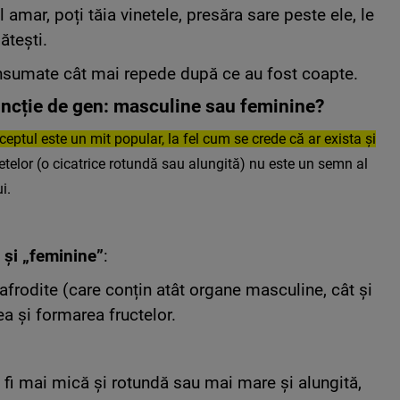
l amar, poți tăia vinetele, presăra sare peste ele, le
lătești.
onsumate cât mai repede după ce au fost coapte.
uncție de gen: masculine sau feminine?
ceptul este un mit popular, la fel cum se crede că ar exista și
etelor (o cicatrice rotundă sau alungită) nu este un semn al
i.
 și „feminine”
:
afrodite (care conțin atât organe masculine, cât și
a și formarea fructelor.
e fi mai mică și rotundă sau mai mare și alungită,