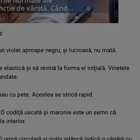
:
 un violet aproape negru, și lucioasă, nu mată.
ie elastică și să revină la forma ei inițială.
Vinetele
andate.
 sau cu pete.
Acestea se strică rapid.
.
O codiță uscată și maronie este un semn că
a interior.
O urmă circulară și puțin adâncă indică o vânătă cu