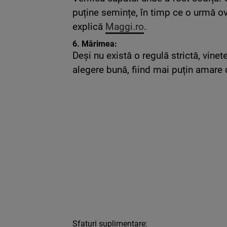
puține semințe, în timp ce o urmă o
explică
Maggi.ro
.
6.
Mărimea:
Deși nu există o regulă strictă, vin
alegere bună, fiind mai puțin amare 
Sfaturi suplimentare: