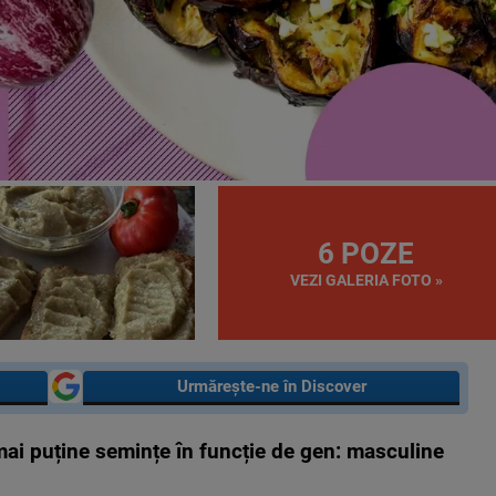
6 POZE
VEZI GALERIA FOTO »
Urmărește-ne în Discover
mai pu
ține semințe
î
n func
ție de gen: masculine