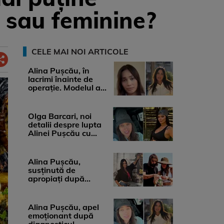
e sau feminine?
CELE MAI NOI ARTICOLE
Alina Pușcău, în
lacrimi înainte de
operație. Modelul a
anunțat că suferă de
cancer ...
Olga Barcari, noi
detalii despre lupta
Alinei Pușcău cu
boala. Cât ar costa
tratamentul ...
Alina Pușcău,
susținută de
apropiați după
diagnosticul care a
șocat-o. Ce spun
medicii, ...
Alina Pușcău, apel
emoționant după