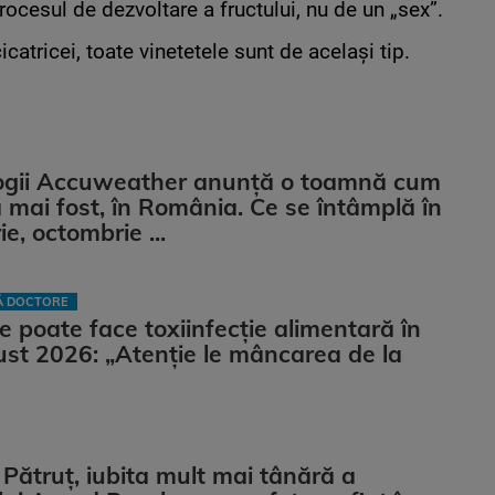
rocesul de dezvoltare a fructului, nu de un „sex”.
icatricei, toate vinetetele sunt de același tip.
ogii Accuweather anunță o toamnă cum
 mai fost, în România. Ce se întâmplă în
e, octombrie ...
LĂ DOCTORE
e poate face toxiinfecție alimentară în
st 2026: „Atenție le mâncarea de la
Pătruț, iubita mult mai tânără a