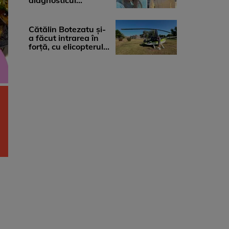
diagnosticul
devastator: „Am
cinci tumori. Vă rog
...
Cătălin Botezatu și-
a făcut intrarea în
forță, cu elicopterul,
la Young Island
Festival ...