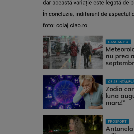
dar această variație este legată de p
În concluzie, indiferent de aspectul c
foto: colaj ciao.ro
CANCAN.RO
Meteorol
nu prea a
septembri
CE SE ÎNTÂMP
Zodia car
luna augu
mare!”
PROSPORT
Antonela 