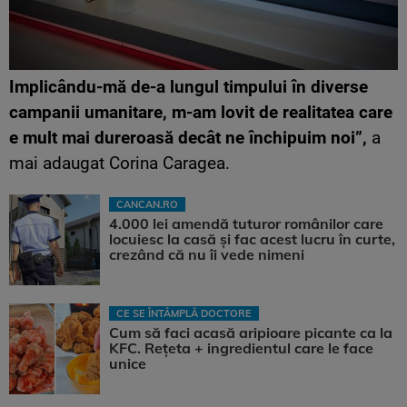
Implicându-mă de-a lungul timpului în diverse
campanii umanitare, m-am lovit de realitatea care
e mult mai dureroasă decât ne închipuim noi”,
a
mai adaugat Corina Caragea.
CANCAN.RO
4.000 lei amendă tuturor românilor care
locuiesc la casă și fac acest lucru în curte,
crezând că nu îi vede nimeni
CE SE ÎNTÂMPLĂ DOCTORE
Cum să faci acasă aripioare picante ca la
KFC. Rețeta + ingredientul care le face
unice