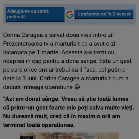
Adaugă-ne ca sursă
Urmărește-ne în Discover
preferată
Corina Caragea a salvat doua vieti intr-o zi!
Prezentatoarea tv a marturisit ca a avut o zi
incarcata pe 1 martie. Aceasta s-a trezit cu
noaptea in cap pentru a dona sange. Este un gest
pe care orice om ar trebui sa il faca, cel putin o
data la 3 luni. Corina Caragea a marturisit cum a
decurs intreaga operatiune 😀
”Azi am donat sânge. Vreau să știe toată lumea
că printr-un gest foarte mic poți salva multe vieți.
Nu durează mult, cred că în maxim o oră am
terminat toată operațiunea.