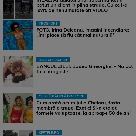
batut un client in plina strada. Cu ce l-a
lovit, de nenumarate ori VIDEO
PROSPORT
FOTO. Irina Deleanu, imagini incendiare:
„Îmi place să fiu cât mai naturală”
RÂZI CU LACRIMI
BANCUL ZILEI. Badea Gheorghe: – Nu pot
face dragoste!
CE SE ÎNTÂMPLĂ DOCTORE
Cum arată acum Julia Chelaru, fosta
membră a trupei Exotic! Și-a etalat
formele voluptoase, la aproape 50 de ani
KFETELE.RO