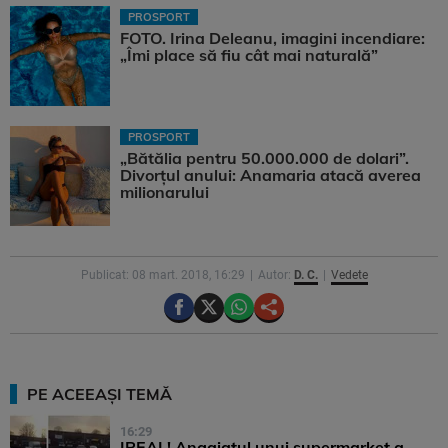
PROSPORT
FOTO. Irina Deleanu, imagini incendiare:
„Îmi place să fiu cât mai naturală”
PROSPORT
„Bătălia pentru 50.000.000 de dolari”.
Divorțul anului: Anamaria atacă averea
milionarului
Publicat: 08 mart. 2018, 16:29
Autor:
D. C.
Vedete
PE ACEEAȘI TEMĂ
16:29
IREAL! Angajatul unui supermarket a