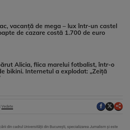
iac, vacanță de mega – lux într-un castel
oapte de cazare costă 1.700 de euro
ut Alicia, fiica marelui fotbalist, într-o
e bikini. Internetul a explodat: „Zeiță
”
Vedete
rii din cadrul Universității din București, specializarea Jurnalism și este