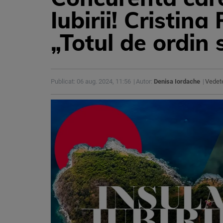
Iubirii! Cristina
„Totul de ordin 
Publicat: 06 aug. 2024, 11:56
Autor:
Denisa Iordache
Vedet