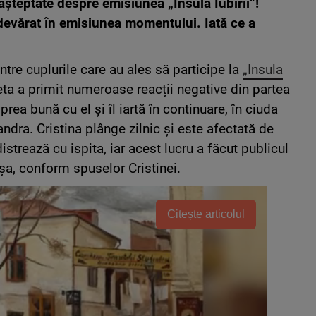
eașteptate despre emisiunea „Insula Iubirii”!
devărat în emisiunea momentului. Iată ce a
ntre cuplurile care au ales să participe la
„Insula
neta a primit numeroase reacții negative din partea
rea bună cu el și îl iartă în continuare, în ciuda
andra. Cristina plânge zilnic și este afectată de
distrează cu ispita, iar acest lucru a făcut publicul
 așa, conform spuselor Cristinei.
Citește articolul