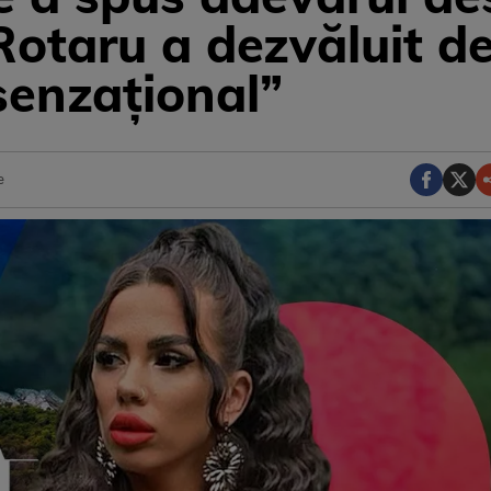
 Rotaru a dezvăluit de
senzațional”
e