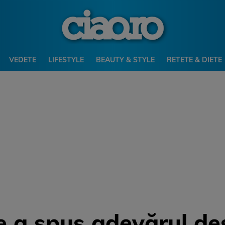
VEDETE
LIFESTYLE
BEAUTY & STYLE
RETETE & DIETE
 a spus adevărul de