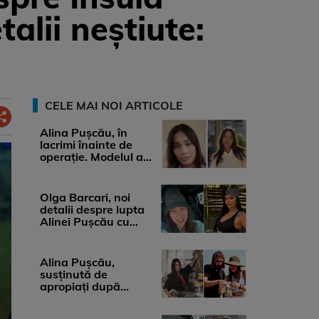
talii neștiute:
CELE MAI NOI ARTICOLE
Alina Pușcău, în
lacrimi înainte de
operație. Modelul a
anunțat că suferă de
cancer ...
Olga Barcari, noi
detalii despre lupta
Alinei Pușcău cu
boala. Cât ar costa
tratamentul ...
Alina Pușcău,
susținută de
apropiați după
diagnosticul care a
șocat-o. Ce spun