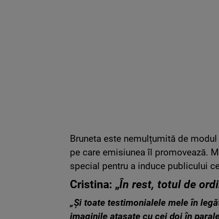
Bruneta este nemulțumită de modul î
pe care emisiunea îl promovează. Ma
special pentru a induce publicului c
Cristina: „
În rest, totul de ord
„Și toate testimonialele mele în leg
imaginile atașate cu cei doi în parale