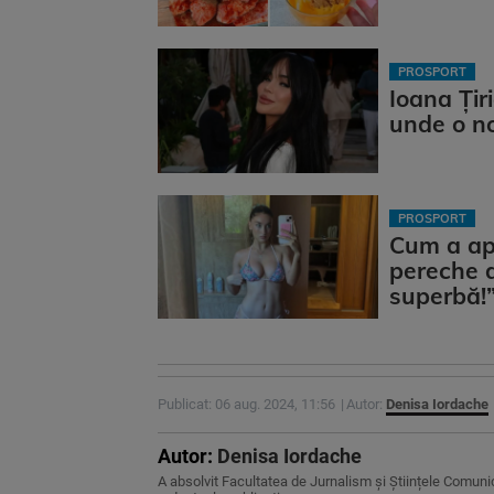
PROSPORT
Ioana Țir
unde o n
PROSPORT
Cum a apăr
pereche d
superbă!
Publicat: 06 aug. 2024, 11:56
Autor:
Denisa Iordache
Autor:
Denisa Iordache
A absolvit Facultatea de Jurnalism și Științele Comunică