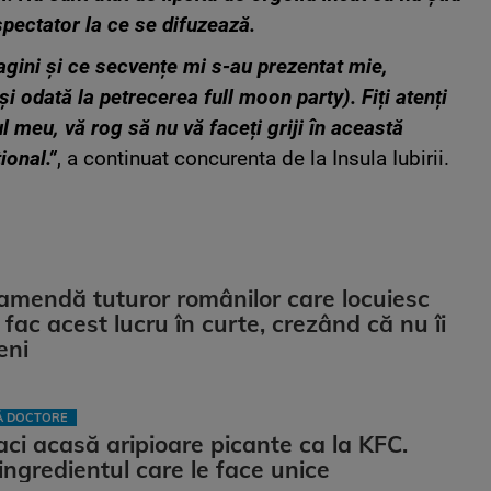
espectator la ce se difuzează.
magini și ce secvențe mi s-au prezentat mie,
i odată la petrecerea full moon party). Fiți atenți
ul meu, vă rog să nu vă faceți griji în această
ional.”
, a continuat concurenta de la Insula Iubirii.
 amendă tuturor românilor care locuiesc
 fac acest lucru în curte, crezând că nu îi
eni
LĂ DOCTORE
ci acasă aripioare picante ca la KFC.
ingredientul care le face unice