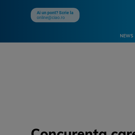
Ai un pont? Scrie la
online@ciao.ro
NEWS
Concurenta care