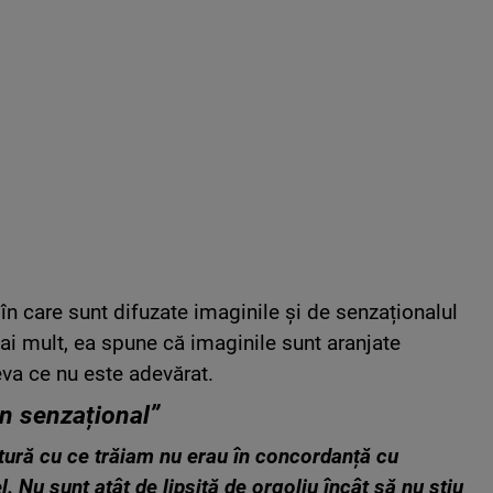
n care sunt difuzate imaginile și de senzaționalul
i mult, ea spune că imaginile sunt aranjate
eva ce nu este adevărat.
in senzațional”
ătură cu ce trăiam nu erau în concordanță cu
l. Nu sunt atât de lipsită de orgoliu încât să nu știu