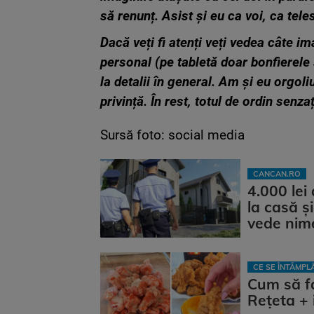
să renunț. Asist și eu ca voi, ca tel
Dacă veți fi atenți veți vedea câte i
personal (pe tabletă doar bonfierele ș
la detalii în general. Am și eu orgoli
privință. În rest, totul de ordin senzaț
Sursă foto: social media
CANCAN.RO
4.000 lei
la casă și
vede nim
CE SE ÎNTÂMP
Cum să fa
Rețeta + 