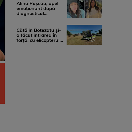
medicii, ...
Alina Pușcău, apel
emoționant după
diagnosticul
devastator: „Am
cinci tumori. Vă rog
...
Cătălin Botezatu și-
a făcut intrarea în
forță, cu elicopterul,
la Young Island
Festival ...