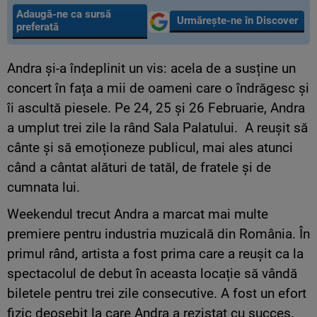
Adaugă-ne ca sursă
Urmărește-ne în Discover
preferată
Andra și-a îndeplinit un vis: acela de a susține un
concert în fața a mii de oameni care o îndrăgesc și
îi ascultă piesele. Pe 24, 25 și 26 Februarie, Andra
a umplut trei zile la rând Sala Palatului. A reușit să
cânte și să emoționeze publicul, mai ales atunci
când a cântat alături de tatăl, de fratele și de
cumnata lui.
Weekendul trecut Andra a marcat mai multe
premiere pentru industria muzicală din România. În
primul rând, artista a fost prima care a reușit ca la
spectacolul de debut în aceasta locație să vândă
biletele pentru trei zile consecutive. A fost un efort
fizic deosebit la care Andra a rezistat cu succes.