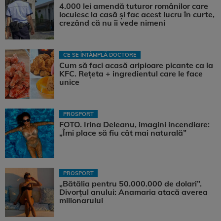
4.000 lei amendă tuturor românilor care
locuiesc la casă și fac acest lucru în curte,
crezând că nu îi vede nimeni
CE SE ÎNTÂMPLĂ DOCTORE
Cum să faci acasă aripioare picante ca la
KFC. Rețeta + ingredientul care le face
unice
PROSPORT
FOTO. Irina Deleanu, imagini incendiare:
„Îmi place să fiu cât mai naturală”
PROSPORT
„Bătălia pentru 50.000.000 de dolari”.
Divorțul anului: Anamaria atacă averea
milionarului