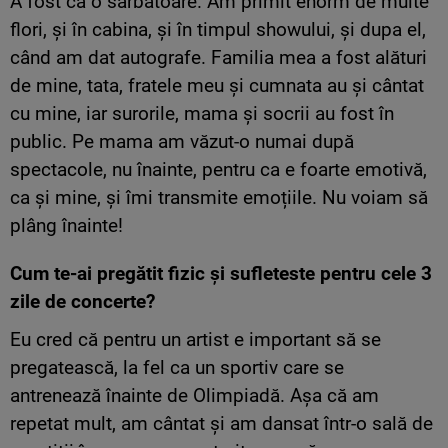
A fost ca o sărbătoare. Am primit enorm de multe
flori, și în cabina, și în timpul showului, și dupa el,
când am dat autografe. Familia mea a fost alături
de mine, tata, fratele meu și cumnata au și cântat
cu mine, iar surorile, mama și socrii au fost în
public. Pe mama am văzut-o numai după
spectacole, nu înainte, pentru ca e foarte emotivă,
ca și mine, și îmi transmite emoțiile. Nu voiam să
plâng înainte!
Cum te-ai pregătit fizic și sufleteste pentru cele 3
zile de concerte?
Eu cred că pentru un artist e important să se
pregatească, la fel ca un sportiv care se
antrenează înainte de Olimpiadă. Așa că am
repetat mult, am cântat și am dansat într-o sală de