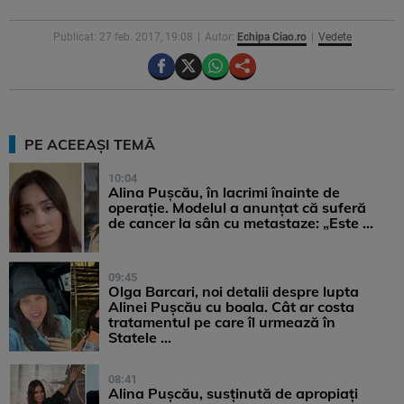
Publicat: 27 feb. 2017, 19:08
Autor:
Echipa Ciao.ro
Vedete
PE ACEEAȘI TEMĂ
10:04
Alina Pușcău, în lacrimi înainte de
operație. Modelul a anunțat că suferă
de cancer la sân cu metastaze: „Este ...
09:45
Olga Barcari, noi detalii despre lupta
Alinei Pușcău cu boala. Cât ar costa
tratamentul pe care îl urmează în
Statele ...
08:41
Alina Pușcău, susținută de apropiați