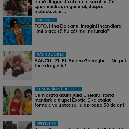
după diagnosticul care a șocat-o. Ce
spun medicii, în general, despre
metastazele ...
PROSPORT
FOTO. Irina Deleanu, imagini incendiare:
„Îmi place să fiu cât mai naturală”
RÂZI CU LACRIMI
BANCUL ZILEI. Badea Gheorghe: – Nu pot
face dragoste!
CE SE ÎNTÂMPLĂ DOCTORE
Cum arată acum Julia Chelaru, fosta
membră a trupei Exotic! Și-a etalat
formele voluptoase, la aproape 50 de ani
KFETELE.RO