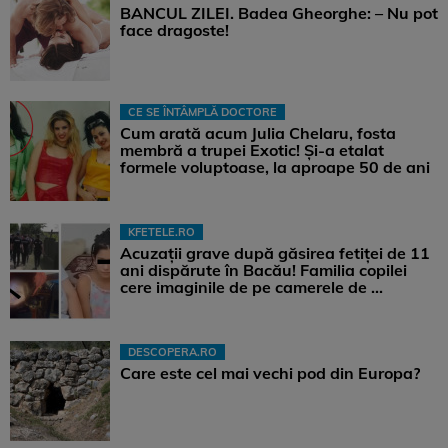
BANCUL ZILEI. Badea Gheorghe: – Nu pot
face dragoste!
CE SE ÎNTÂMPLĂ DOCTORE
Cum arată acum Julia Chelaru, fosta
membră a trupei Exotic! Și-a etalat
formele voluptoase, la aproape 50 de ani
KFETELE.RO
Acuzații grave după găsirea fetiței de 11
ani dispărute în Bacău! Familia copilei
cere imaginile de pe camerele de ...
DESCOPERA.RO
Care este cel mai vechi pod din Europa?