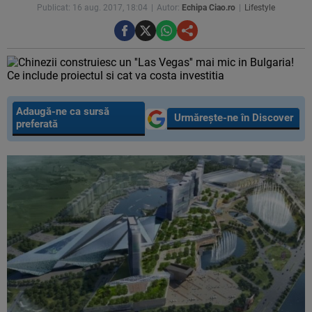
Publicat: 16 aug. 2017, 18:04
Autor:
Echipa Ciao.ro
Lifestyle
Adaugă-ne ca sursă
Urmărește-ne în Discover
preferată