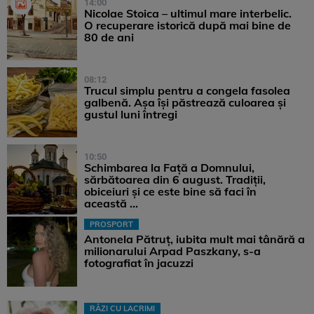
14:00
Nicolae Stoica – ultimul mare interbelic.
O recuperare istorică după mai bine de
80 de ani
08:12
Trucul simplu pentru a congela fasolea
galbenă. Așa își păstrează culoarea și
gustul luni întregi
10:50
Schimbarea la Față a Domnului,
sărbătoarea din 6 august. Tradiții,
obiceiuri și ce este bine să faci în
această ...
PROSPORT
Antonela Pătruț, iubita mult mai tânără a
milionarului Arpad Paszkany, s-a
fotografiat în jacuzzi
RÂZI CU LACRIMI