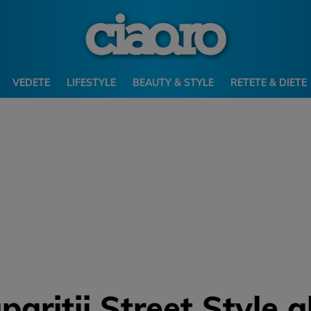
VEDETE
LIFESTYLE
BEAUTY & STYLE
RETETE & DIETE
aritii Street Style a