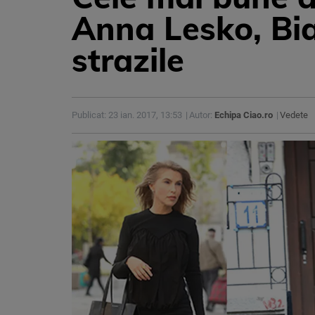
Anna Lesko, Bi
strazile
Publicat: 23 ian. 2017, 13:53
Autor:
Echipa Ciao.ro
Vedete