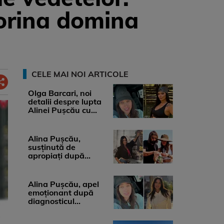
orina domina
CELE MAI NOI ARTICOLE
Olga Barcari, noi
detalii despre lupta
Alinei Pușcău cu
boala. Cât ar costa
tratamentul ...
Alina Pușcău,
susținută de
apropiați după
diagnosticul care a
șocat-o. Ce spun
medicii, ...
Alina Pușcău, apel
emoționant după
diagnosticul
devastator: „Am
cinci tumori. Vă rog