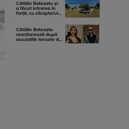
...
Cătălin Botezatu și-
a făcut intrarea în
forță, cu elicopterul,
la Young Island
Festival ...
Cătălin Botezatu
reacționează după
acuzațiile lansate de
Eli Lăslean: „Brandul
există ...