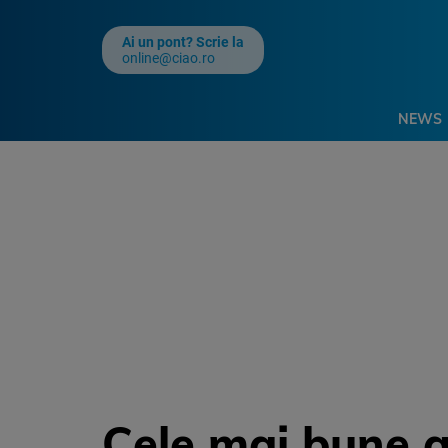
Ai un pont? Scrie la
online@ciao.ro
NEWS
Cele mai bune ap