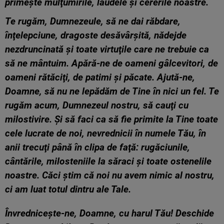
primeşte mulţumirile, laudele şi cererile noastre.
Te rugăm, Dumnezeule, să ne dai răbdare,
înţelepciune, dragoste desăvârşită, nădejde
nezdruncinată şi toate virtuţile care ne trebuie ca
să ne mântuim. Apără-ne de oameni gâlcevitori, de
oameni rătăciţi, de patimi şi păcate. Ajută-ne,
Doamne, să nu ne lepădăm de Tine în nici un fel. Te
rugăm acum, Dumnezeul nostru, să cauţi cu
milostivire. Și să faci ca să fie primite la Tine toate
cele lucrate de noi, nevrednicii în numele Tău, în
anii trecuţi până în clipa de faţă: rugăciunile,
cântările, milosteniile la săraci şi toate ostenelile
noastre. Căci ştim că noi nu avem nimic al nostru,
ci am luat totul dintru ale Tale.
Învrednicește-ne, Doamne, cu harul Tău!
Deschide