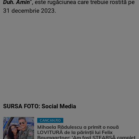
Duh. Amin
”, este rugăciunea care trebuie rostită pe
31 decembrie 2023.
SURSA FOTO: Social Media
CANCAN.RO
Mihaela Rădulescu a primit o nouă
LOVITURĂ de la părinții lui Felix
Baumgartner: 'Am fost ȘTEARSĂ complet