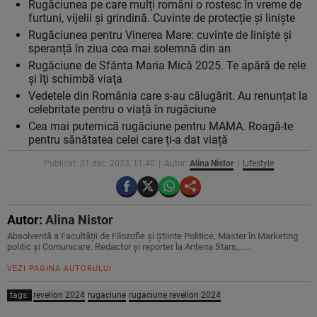
Rugăciunea pe care mulți români o rostesc în vreme de
furtuni, vijelii și grindină. Cuvinte de protecție și liniște
Rugăciunea pentru Vinerea Mare: cuvinte de liniște și
speranță în ziua cea mai solemnă din an
Rugăciune de Sfânta Maria Mică 2025. Te apără de rele
şi îţi schimbă viaţa
Vedetele din România care s-au călugărit. Au renunțat la
celebritate pentru o viață în rugăciune
Cea mai puternică rugăciune pentru MAMA. Roagă-te
pentru sănătatea celei care ți-a dat viață
Publicat: 31 dec. 2023, 11:40
Autor:
Alina Nistor
Lifestyle
Autor:
Alina Nistor
Absolventă a Facultății de Filozofie și Știinte Politice, Master în Marketing
politic și Comunicare. Redactor și reporter la Antena Stars,…...
VEZI PAGINA AUTORULUI
tags:
revelion 2024
rugaciune
rugaciune revelion 2024