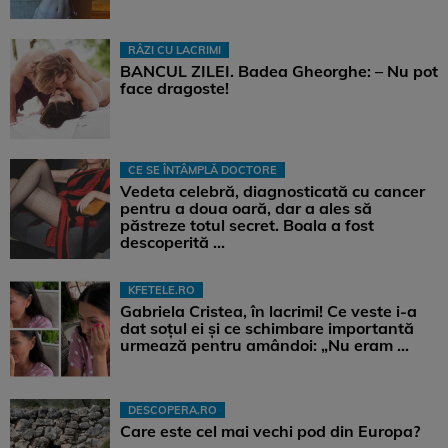
RÂZI CU LACRIMI
BANCUL ZILEI. Badea Gheorghe: – Nu pot
face dragoste!
CE SE ÎNTÂMPLĂ DOCTORE
Vedeta celebră, diagnosticată cu cancer
pentru a doua oară, dar a ales să
păstreze totul secret. Boala a fost
descoperită ...
KFETELE.RO
Gabriela Cristea, în lacrimi! Ce veste i-a
dat soțul ei și ce schimbare importantă
urmează pentru amândoi: „Nu eram ...
DESCOPERA.RO
Care este cel mai vechi pod din Europa?