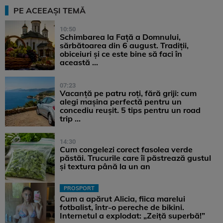
PE ACEEAȘI TEMĂ
10:50
Schimbarea la Față a Domnului,
sărbătoarea din 6 august. Tradiții,
obiceiuri și ce este bine să faci în
această ...
07:23
Vacanță pe patru roți, fără griji: cum
alegi mașina perfectă pentru un
concediu reușit. 5 tips pentru un road
trip ...
14:30
Cum congelezi corect fasolea verde
păstăi. Trucurile care îi păstrează gustul
și textura până la un an
PROSPORT
Cum a apărut Alicia, fiica marelui
fotbalist, într-o pereche de bikini.
Internetul a explodat: „Zeiță superbă!”