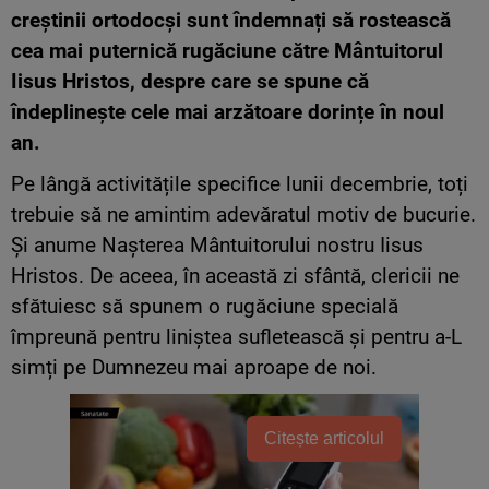
creștinii ortodocși sunt îndemnați să rostească
cea mai puternică rugăciune către Mântuitorul
Iisus Hristos, despre care se spune că
îndeplinește cele mai arzătoare dorințe în noul
an.
Pe lângă activitățile specifice lunii decembrie, toți
trebuie să ne amintim adevăratul motiv de bucurie.
Și anume Nașterea Mântuitorului nostru Iisus
Hristos. De aceea, în această zi sfântă, clericii ne
sfătuiesc să spunem o rugăciune specială
împreună pentru liniștea sufletească și pentru a-L
simți pe Dumnezeu mai aproape de noi.
Citește articolul