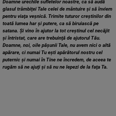
Doamne urechile sufletelor noastre, ca să audă
glasul trâmbiţei Tale celei de mântuire şi să înviem
pentru viaţa veşnică. Trimite tuturor creştinilor din
toată lumea har şi putere, ca să biruiască pe
satana. Și vino în ajutor la tot creştinul cel necăjit
şi întristat, care are trebuinţă de ajutorul Tău.
Doamne, noi, oile păşunii Tale, nu avem nici o altă
apărare, ci numai Tu eşti apărătorul nostru cel
puternic şi numai în Tine ne încredem, de aceea te
rugăm să ne ajuţi şi să nu ne lepezi de la faţa Ta.