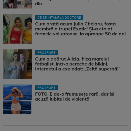
din
CE SE ÎNTÂMPLĂ DOCTORE
Cum arată acum Julia Chelaru, fosta
membră a trupei Exotic! Și-a etalat
formele voluptoase, la aproape 50 de ani
PROSPORT
Cum a apărut Alicia, fiica marelui
fotbalist, într-o pereche de bikini.
Internetul a explodat: „Zeiță superbă!”
PROSPORT
FOTO. E de-o frumusețe rară, dar își
acuză iubitul de violență