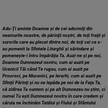
Adu-Ţi aminte Doamne şi de cei adormiţi din
neamurile noastre, de părinţii noştri, de toţi fraţii şi
surorile care au plecat dintre noi, de toţi cei ce s-
au pomenit la Sfintele Liturghii şi sărindare şi
pomeneşte-i întru împărăţia Ta. Auzi-ne şi pe noi,
Doamne Dumnezeul nostru, cum ai auzit pe
Ucenicii Tăi când Te rugau, cum ai auzit pe
Prooroci, pe Mucenici, pe Ierarhi, cum ai auzit pe
Sfinţii Părinţi şi nu ne lepăda pe noi de la Faţa Ta,
că zidirea Ta suntem şi pe alt Dumnezeu nu ştim, ci
numai Tu eşti Dumnezeul nostru în care credem şi
căruia ne închinăm Tatălui şi Fiului şi Sfântului