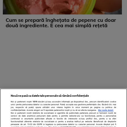
Cum se prepară înghețata de pepene cu doar
două ingrediente. E cea mai simplă rețetă
Nouă ne pasă ca datele tale personale să rămână confidențiale
Noi și partenerii noștri
1019
stocăm și/sau accesăm informații pe dispozitivul dvs., precum identificatorii cookie
unici pentru prelucrarea datelor cu caracter personal. Puteți accepta sau gestiona preferințele dvs. făcând clic mai
jos, respectiv vă puteți opune utilizării unui interes legitim în orice moment pe pagina cu politica de
confidențialitate. Aceste alegeri vor fi raportate partenerilor noștri și nu vă vor afecta navigarea.
Mai multe detalii
Noi si partenerii nostri (retelele de socializare si agentiile de publicitate partenere, precum si furnizorii nostri de
servicii de date analitice) prelucram date pentru a permite website-ului sa functioneze, pentru a personaliza
continutul si anunturile publicitare afisate in functie de interesele si/sau profilul dvs., pentru a va oferi
functionalitati aferente retelelor de socializare si pentru a analiza traficul pe website. Beneficiati de drepturile
prevazute de art. 15-22 din GDPR in legatura cu prelucrarea datelor cu caracter personal. Aceste drepturi pot fi