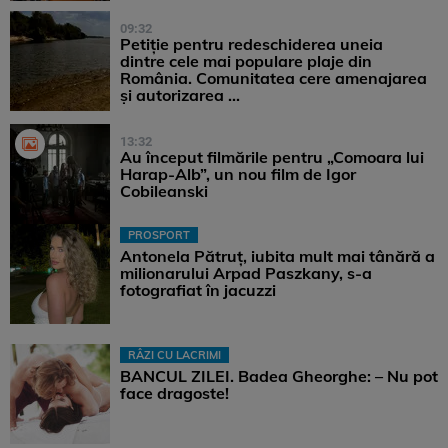
09:32
Petiție pentru redeschiderea uneia
dintre cele mai populare plaje din
România. Comunitatea cere amenajarea
și autorizarea ...
13:32
Au început filmările pentru „Comoara lui
Harap-Alb”, un nou film de Igor
Cobileanski
PROSPORT
Antonela Pătruț, iubita mult mai tânără a
milionarului Arpad Paszkany, s-a
fotografiat în jacuzzi
RÂZI CU LACRIMI
BANCUL ZILEI. Badea Gheorghe: – Nu pot
face dragoste!