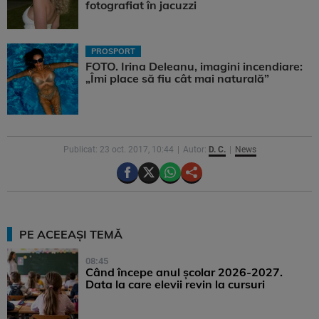
fotografiat în jacuzzi
PROSPORT
FOTO. Irina Deleanu, imagini incendiare:
„Îmi place să fiu cât mai naturală”
Publicat: 23 oct. 2017, 10:44
Autor:
D. C.
News
PE ACEEAȘI TEMĂ
08:45
Când începe anul școlar 2026-2027.
Data la care elevii revin la cursuri