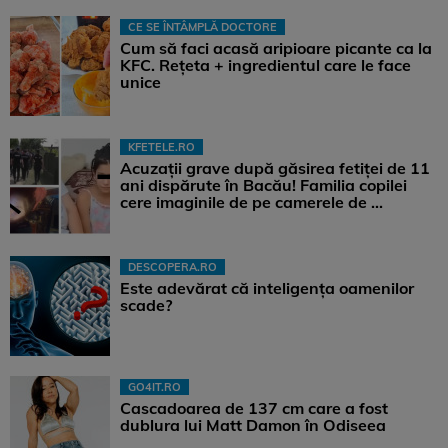
CE SE ÎNTÂMPLĂ DOCTORE
Cum să faci acasă aripioare picante ca la
KFC. Rețeta + ingredientul care le face
unice
KFETELE.RO
Acuzații grave după găsirea fetiței de 11
ani dispărute în Bacău! Familia copilei
cere imaginile de pe camerele de ...
DESCOPERA.RO
Este adevărat că inteligența oamenilor
scade?
GO4IT.RO
Cascadoarea de 137 cm care a fost
dublura lui Matt Damon în Odiseea