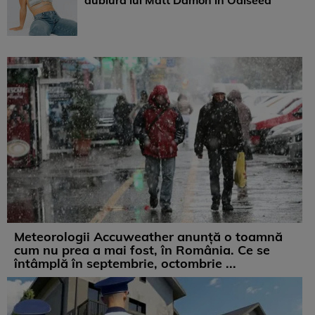
dublura lui Matt Damon în Odiseea
Meteorologii Accuweather anunță o toamnă
cum nu prea a mai fost, în România. Ce se
întâmplă în septembrie, octombrie ...