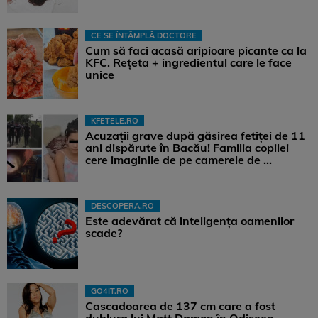
CE SE ÎNTÂMPLĂ DOCTORE
Cum să faci acasă aripioare picante ca la
KFC. Rețeta + ingredientul care le face
unice
KFETELE.RO
Acuzații grave după găsirea fetiței de 11
ani dispărute în Bacău! Familia copilei
cere imaginile de pe camerele de ...
DESCOPERA.RO
Este adevărat că inteligența oamenilor
scade?
GO4IT.RO
Cascadoarea de 137 cm care a fost