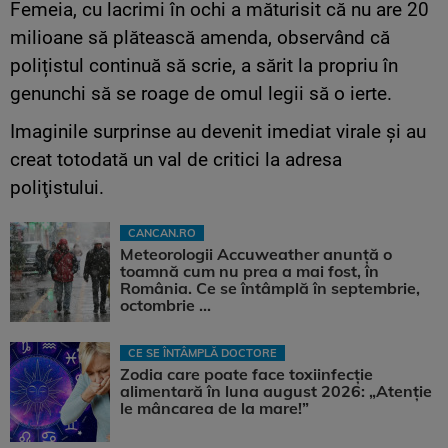
Femeia, cu lacrimi în ochi a măturisit că nu are 20
milioane să plătească amenda, observând că
polițistul continuă să scrie, a sărit la propriu în
genunchi să se roage de omul legii să o ierte.
Imaginile surprinse au devenit imediat virale şi au
creat totodată un val de critici la adresa
poliţistului.
CANCAN.RO
Meteorologii Accuweather anunță o
toamnă cum nu prea a mai fost, în
România. Ce se întâmplă în septembrie,
octombrie ...
CE SE ÎNTÂMPLĂ DOCTORE
Zodia care poate face toxiinfecție
alimentară în luna august 2026: „Atenție
le mâncarea de la mare!”