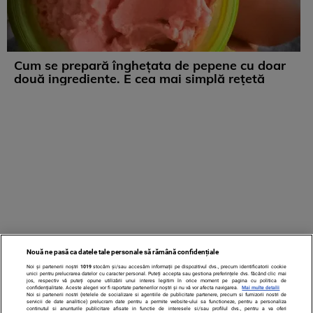
Cum se prepară înghețata de pepene cu doar
două ingrediente. E cea mai simplă rețetă
Nouă ne pasă ca datele tale personale să rămână confidențiale
Noi și partenerii noștri
1019
stocăm și/sau accesăm informații pe dispozitivul dvs., precum identificatorii cookie
unici pentru prelucrarea datelor cu caracter personal. Puteți accepta sau gestiona preferințele dvs. făcând clic mai
jos, respectiv vă puteți opune utilizării unui interes legitim în orice moment pe pagina cu politica de
confidențialitate. Aceste alegeri vor fi raportate partenerilor noștri și nu vă vor afecta navigarea.
Mai multe detalii
Noi si partenerii nostri (retelele de socializare si agentiile de publicitate partenere, precum si furnizorii nostri de
servicii de date analitice) prelucram date pentru a permite website-ului sa functioneze, pentru a personaliza
continutul si anunturile publicitare afisate in functie de interesele si/sau profilul dvs., pentru a va oferi