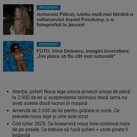
PROSPORT
Antonela Pătruț, iubita mult mai tânără a
milionarului Arpad Paszkany, s-a
fotografiat în jacuzzi
PROSPORT
FOTO. Irina Deleanu, imagini incendiare:
„Îmi place să fiu cât mai naturală”
Atenție, șoferi! Noua lege aduce amenzi uriașe de până
la 2.900 de lei și suspendarea talonului dacă iarna nu
aveți aceste două lucruri în mașină
Amendă de 2.000 de lei pentru grătare în curte. Ce
prevede noua lege și cine este vizat
Cod rutier 2025. Ce înseamnă noua linie continuă roșie
de pe șosele. Ce trebuie să facă șoferii + unde poate fi
întâlnită