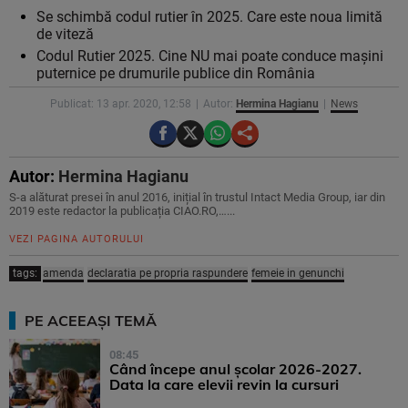
Se schimbă codul rutier în 2025. Care este noua limită
de viteză
Codul Rutier 2025. Cine NU mai poate conduce mașini
puternice pe drumurile publice din România
Publicat: 13 apr. 2020, 12:58
Autor:
Hermina Hagianu
News
Autor:
Hermina Hagianu
S-a alăturat presei în anul 2016, inițial în trustul Intact Media Group, iar din
2019 este redactor la publicația CIAO.RO,…...
VEZI PAGINA AUTORULUI
tags:
amenda
declaratia pe propria raspundere
femeie in genunchi
PE ACEEAȘI TEMĂ
08:45
Când începe anul școlar 2026-2027.
Data la care elevii revin la cursuri