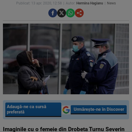
Publicat: 13 apr. 2020, 12:58
Autor:
Hermina Hagianu
News
Adaugă-ne ca sursă
Urmărește-ne în Discover
preferată
Imaginile cu o femeie din Drobeta Turnu Severin