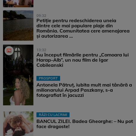
09:32
Petiție pentru redeschiderea uneia
dintre cele mai populare plaje din
România. Comunitatea cere amenajarea
și autorizarea ...
13:32
Au început filmările pentru „Comoara lui
Harap-Alb”, un nou film de Igor
Cobileanski
PROSPORT
Antonela Pătruț, iubita mult mai tânără a
milionarului Arpad Paszkany, s-a
fotografiat în jacuzzi
RÂZI CU LACRIMI
BANCUL ZILEI. Badea Gheorghe: – Nu pot
face dragoste!