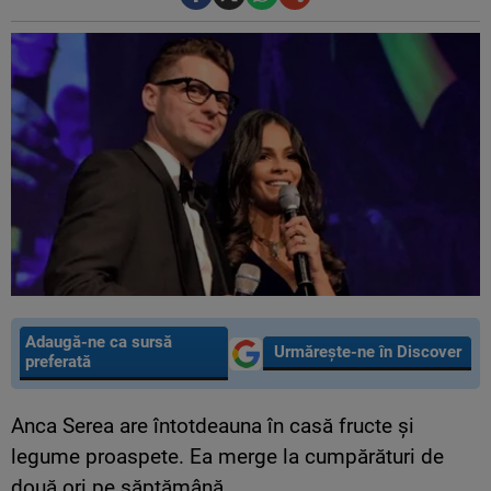
Adaugă-ne ca sursă
Urmărește-ne în Discover
preferată
Anca Serea are întotdeauna în casă fructe şi
legume proaspete. Ea merge la cumpărături de
două ori pe săptămână.