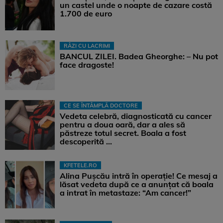
un castel unde o noapte de cazare costă
1.700 de euro
RÂZI CU LACRIMI
BANCUL ZILEI. Badea Gheorghe: – Nu pot
face dragoste!
CE SE ÎNTÂMPLĂ DOCTORE
Vedeta celebră, diagnosticată cu cancer
pentru a doua oară, dar a ales să
păstreze totul secret. Boala a fost
descoperită ...
KFETELE.RO
Alina Pușcău intră în operație! Ce mesaj a
lăsat vedeta după ce a anunțat că boala
a intrat în metastaze: “Am cancer!”