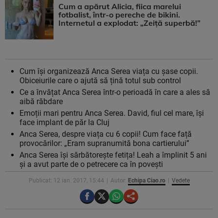
Cum a apărut Alicia, fiica marelui
fotbalist, într-o pereche de bikini.
Internetul a explodat: „Zeiță superbă!”
Cum își organizează Anca Serea viața cu șase copii.
Obiceiurile care o ajută să țină totul sub control
Ce a învățat Anca Serea într-o perioadă în care a ales să
aibă răbdare
Emoții mari pentru Anca Serea. David, fiul cel mare, își
face implant de păr la Cluj
Anca Serea, despre viața cu 6 copii! Cum face față
provocărilor: „Eram supranumită bona cartierului”
Anca Serea își sărbătorește fetița! Leah a împlinit 5 ani
și a avut parte de o petrecere ca în povești
Publicat: 12 ian. 2017, 15:44
Autor:
Echipa Ciao.ro
Vedete