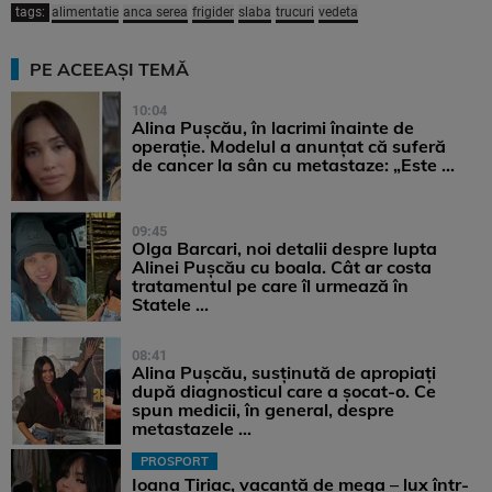
tags:
alimentatie
anca serea
frigider
slaba
trucuri
vedeta
PE ACEEAȘI TEMĂ
10:04
Alina Pușcău, în lacrimi înainte de
operație. Modelul a anunțat că suferă
de cancer la sân cu metastaze: „Este ...
09:45
Olga Barcari, noi detalii despre lupta
Alinei Pușcău cu boala. Cât ar costa
tratamentul pe care îl urmează în
Statele ...
08:41
Alina Pușcău, susținută de apropiați
după diagnosticul care a șocat-o. Ce
spun medicii, în general, despre
metastazele ...
PROSPORT
Ioana Țiriac, vacanță de mega – lux într-