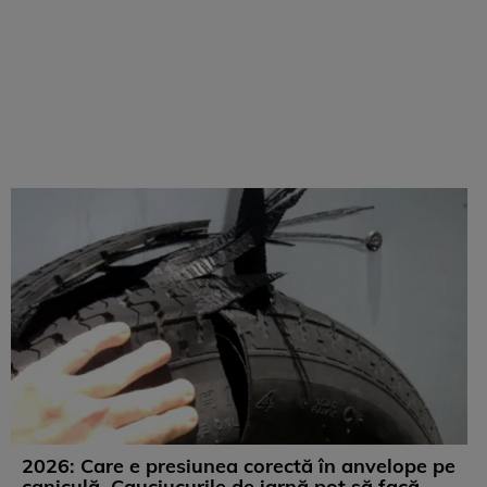
2026: Care e presiunea corectă în anvelope pe
caniculă. Cauciucurile de iarnă pot să facă