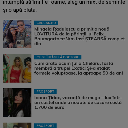
întâmplă să îmi fie foame, aleg un mixt de seminţe
şi o apă plata.
CANCAN.RO
Mihaela Rădulescu a primit o nouă
LOVITURĂ de la părinții lui Felix
Baumgartner: 'Am fost ȘTEARSĂ complet
din
CE SE ÎNTÂMPLĂ DOCTORE
Cum arată acum Julia Chelaru, fosta
membră a trupei Exotic! Și-a etalat
formele voluptoase, la aproape 50 de ani
PROSPORT
Ioana Țiriac, vacanță de mega – lux într-
un castel unde o noapte de cazare costă
1.700 de euro
PROSPORT