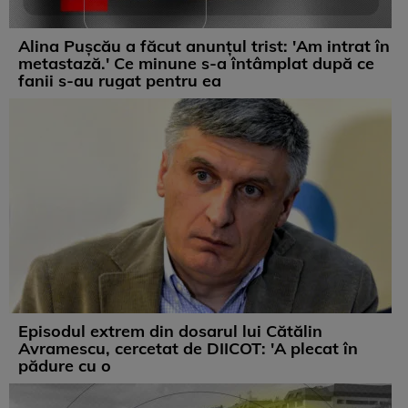
Alina Pușcău a făcut anunțul trist: 'Am intrat în
metastază.' Ce minune s-a întâmplat după ce
fanii s-au rugat pentru ea
Episodul extrem din dosarul lui Cătălin
Avramescu, cercetat de DIICOT: 'A plecat în
pădure cu o