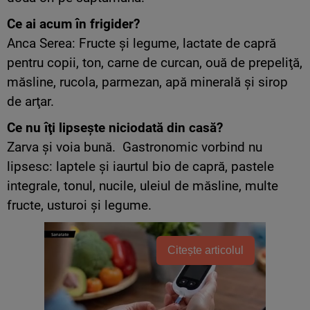
Ce ai acum în frigider?
Anca Serea: Fructe şi legume, lactate de capră
pentru copii, ton, carne de curcan, ouă de prepeliţă,
măsline, rucola, parmezan, apă minerală şi sirop
de arţar.
Ce nu îţi lipseşte niciodată din casă?
Zarva şi voia bună. Gastronomic vorbind nu
lipsesc: laptele şi iaurtul bio de capră, pastele
integrale, tonul, nucile, uleiul de măsline, multe
fructe, usturoi şi legume.
Citește articolul