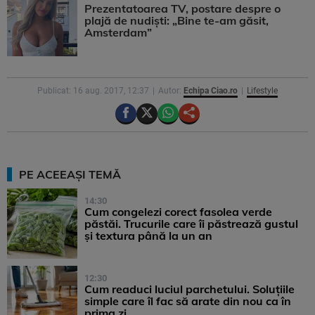
Prezentatoarea TV, postare despre o
plajă de nudiști: „Bine te-am găsit,
Amsterdam”
Publicat: 16 aug. 2017, 12:37
Autor:
Echipa Ciao.ro
Lifestyle
PE ACEEAȘI TEMĂ
14:30
Cum congelezi corect fasolea verde
păstăi. Trucurile care îi păstrează gustul
și textura până la un an
12:30
Cum readuci luciul parchetului. Soluțiile
simple care îl fac să arate din nou ca în
prima zi