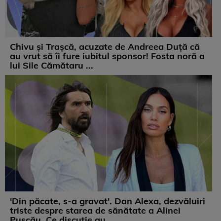
Chivu și Trașcă, acuzate de Andreea Duță că
au vrut să îi fure iubitul sponsor! Fosta noră a
lui Sile Cămătaru ...
'Din păcate, s-a gravat'. Dan Alexa, dezvăluiri
triste despre starea de sănătate a Alinei
Pușcău. Ce discuție au ...