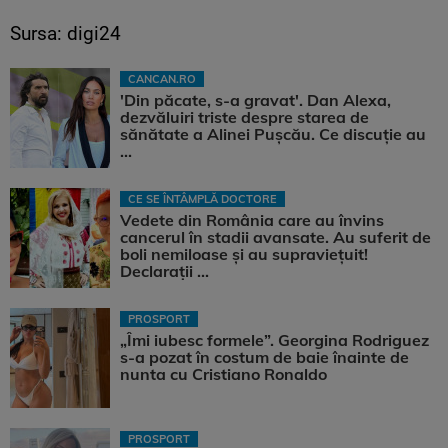
Sursa: digi24
CANCAN.RO
'Din păcate, s-a gravat'. Dan Alexa,
dezvăluiri triste despre starea de
sănătate a Alinei Pușcău. Ce discuție au
...
CE SE ÎNTÂMPLĂ DOCTORE
Vedete din România care au învins
cancerul în stadii avansate. Au suferit de
boli nemiloase şi au supravieţuit!
Declarații ...
PROSPORT
„Îmi iubesc formele”. Georgina Rodriguez
s-a pozat în costum de baie înainte de
nunta cu Cristiano Ronaldo
PROSPORT