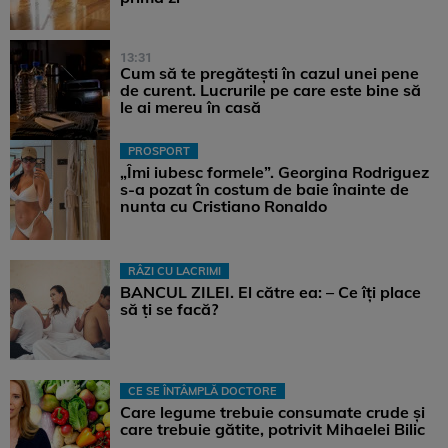
13:31
Cum să te pregătești în cazul unei pene
de curent. Lucrurile pe care este bine să
le ai mereu în casă
PROSPORT
„Îmi iubesc formele”. Georgina Rodriguez
s-a pozat în costum de baie înainte de
nunta cu Cristiano Ronaldo
RÂZI CU LACRIMI
BANCUL ZILEI. El către ea: – Ce îți place
să ți se facă?
CE SE ÎNTÂMPLĂ DOCTORE
Care legume trebuie consumate crude și
care trebuie gătite, potrivit Mihaelei Bilic