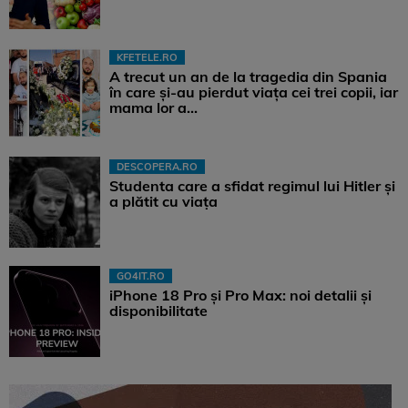
KFETELE.RO
A trecut un an de la tragedia din Spania
în care și-au pierdut viața cei trei copii, iar
mama lor a…
DESCOPERA.RO
Studenta care a sfidat regimul lui Hitler și
a plătit cu viața
GO4IT.RO
iPhone 18 Pro și Pro Max: noi detalii și
disponibilitate