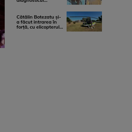
diagnosticul
devastator: „Am
cinci tumori. Vă rog
...
Cătălin Botezatu și-
a făcut intrarea în
forță, cu elicopterul,
la Young Island
Festival ...