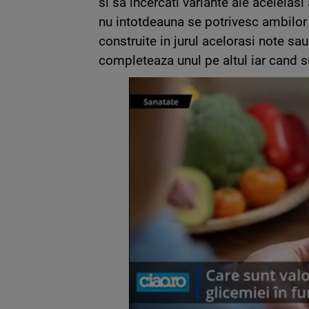
si sa incercati variante ale aceleia
nu intotdeauna se potrivesc ambilor
construite in jurul acelorasi note sa
completeaza unul pe altul iar cand su