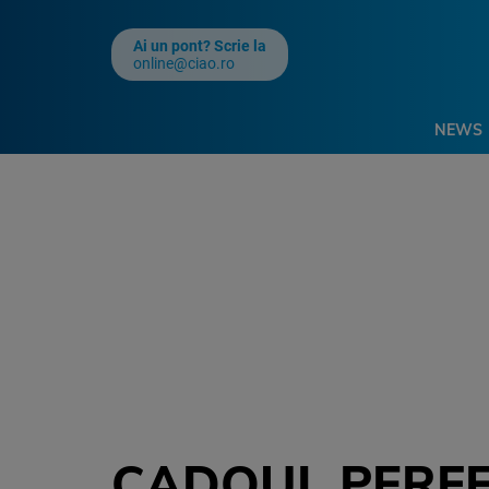
Ai un pont? Scrie la
online@ciao.ro
NEWS
CADOUL PERFE