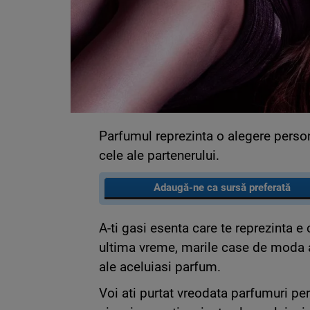
Parfumul reprezinta o alegere person
cele ale partenerului.
Adaugă-ne ca sursă preferată
A-ti gasi esenta care te reprezinta e 
ultima vreme, marile case de moda au
ale aceluiasi parfum.
Voi ati purtat vreodata parfumuri pe