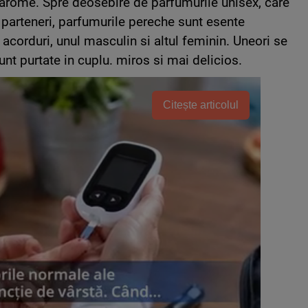
si arome. Spre deosebire de parfumurile unisex, care
 parteneri, parfumurile pereche sunt esente
u acorduri, unul masculin si altul feminin. Uneori se
nt purtate in cuplu. miros si mai delicios.
Citește articolul