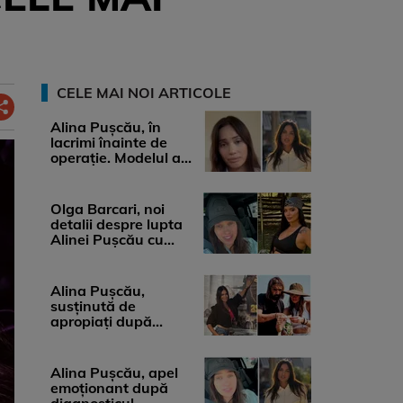
CELE MAI NOI ARTICOLE
Alina Pușcău, în
lacrimi înainte de
operație. Modelul a
anunțat că suferă de
cancer ...
Olga Barcari, noi
detalii despre lupta
Alinei Pușcău cu
boala. Cât ar costa
tratamentul ...
Alina Pușcău,
susținută de
apropiați după
diagnosticul care a
șocat-o. Ce spun
medicii, ...
Alina Pușcău, apel
emoționant după