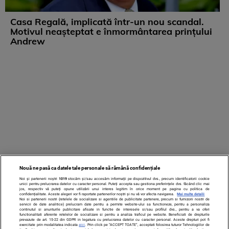
Casa Regală, implicată într-un nou scandal.
Motivul neașteptat e înmormântarea prințului
Andrew
Nouă ne pasă ca datele tale personale să rămână confidențiale
Noi și partenerii noștri
1019
stocăm și/sau accesăm informații pe dispozitivul dvs., precum identificatorii cookie
unici pentru prelucrarea datelor cu caracter personal. Puteți accepta sau gestiona preferințele dvs. făcând clic mai
jos, respectiv vă puteți opune utilizării unui interes legitim în orice moment pe pagina cu politica de
confidențialitate. Aceste alegeri vor fi raportate partenerilor noștri și nu vă vor afecta navigarea.
Mai multe detalii
Noi si partenerii nostri (retelele de socializare si agentiile de publicitate partenere, precum si furnizorii nostri de
servicii de date analitice) prelucram date pentru a permite website-ului sa functioneze, pentru a personaliza
continutul si anunturile publicitare afisate in functie de interesele si/sau profilul dvs., pentru a va oferi
functionalitati aferente retelelor de socializare si pentru a analiza traficul pe website. Beneficiati de drepturile
prevazute de art. 15-22 din GDPR in legatura cu prelucrarea datelor cu caracter personal. Aceste drepturi pot fi
exercitate prin modalitatea indicata
aici
. Prin click pe “ACCEPT TOATE”, acceptati folosirea tuturor Tehnologiilor de