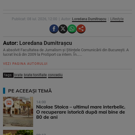
Publicat: 08 iul. 2026, 12:00
Autor:
Loredana Dumitrașcu
Lifestyle
Autor:
Loredana Dumitrașcu
A absolvit Facultatea de Jurnalism și Științele Comunicării din București. A
lucrat încă din 2009 la ProSport ca intern. În…...
VEZI PAGINA AUTORULUI
tags:
brate
brate tonifiate
concediu
PE ACEEAȘI TEMĂ
14:00
Nicolae Stoica – ultimul mare interbelic.
O recuperare istorică după mai bine de
80 de ani