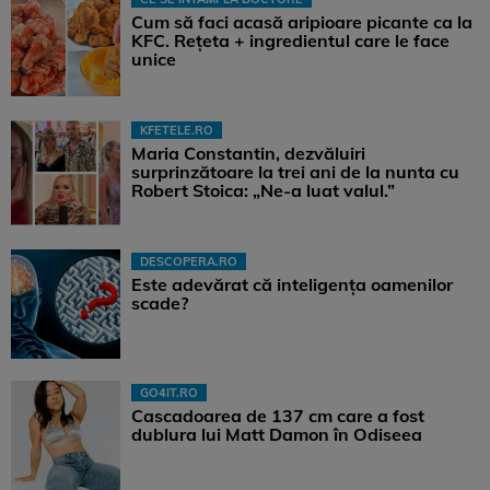
Cum să faci acasă aripioare picante ca la
KFC. Rețeta + ingredientul care le face
unice
KFETELE.RO
Maria Constantin, dezvăluiri
surprinzătoare la trei ani de la nunta cu
Robert Stoica: „Ne-a luat valul.”
DESCOPERA.RO
Este adevărat că inteligența oamenilor
scade?
GO4IT.RO
Cascadoarea de 137 cm care a fost
dublura lui Matt Damon în Odiseea