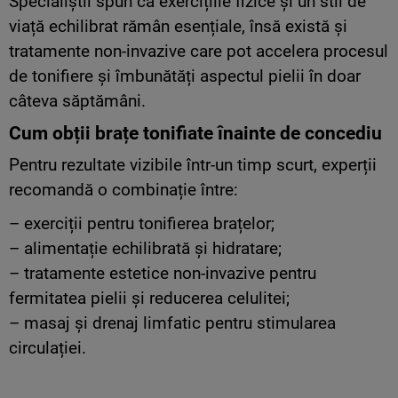
Specialiștii spun că exercițiile fizice și un stil de
viață echilibrat rămân esențiale, însă există și
tratamente non-invazive care pot accelera procesul
de tonifiere și îmbunătăți aspectul pielii în doar
câteva săptămâni.
Cum obții brațe tonifiate înainte de concediu
Pentru rezultate vizibile într-un timp scurt, experții
recomandă o combinație între:
– exerciții pentru tonifierea brațelor;
– alimentație echilibrată și hidratare;
– tratamente estetice non-invazive pentru
fermitatea pielii și reducerea celulitei;
– masaj și drenaj limfatic pentru stimularea
circulației.