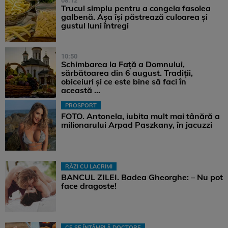
08:12
Trucul simplu pentru a congela fasolea
galbenă. Așa își păstrează culoarea și
gustul luni întregi
10:50
Schimbarea la Față a Domnului,
sărbătoarea din 6 august. Tradiții,
obiceiuri și ce este bine să faci în
această ...
PROSPORT
FOTO. Antonela, iubita mult mai tânără a
milionarului Arpad Paszkany, în jacuzzi
RÂZI CU LACRIMI
BANCUL ZILEI. Badea Gheorghe: – Nu pot
face dragoste!
CE SE ÎNTÂMPLĂ DOCTORE