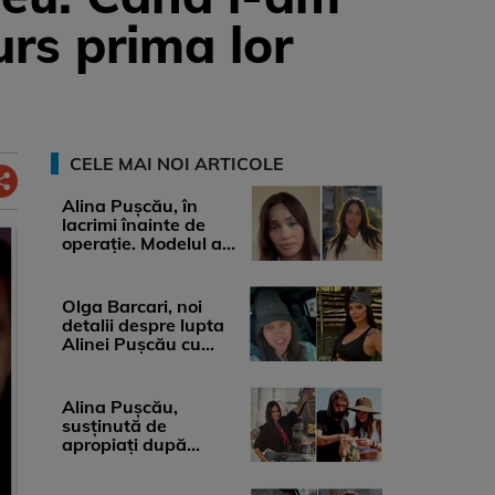
rs prima lor
CELE MAI NOI ARTICOLE
Alina Pușcău, în
lacrimi înainte de
operație. Modelul a
anunțat că suferă de
cancer ...
Olga Barcari, noi
detalii despre lupta
Alinei Pușcău cu
boala. Cât ar costa
tratamentul ...
Alina Pușcău,
susținută de
apropiați după
diagnosticul care a
șocat-o. Ce spun