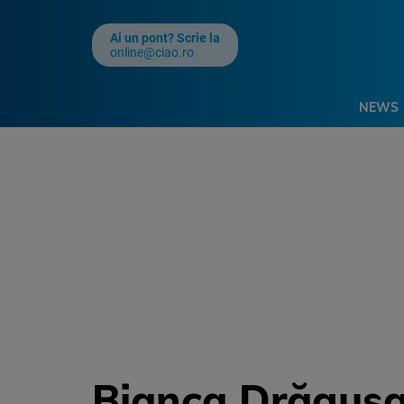
Ai un pont? Scrie la
online@ciao.ro
NEWS
Bianca Drăgușan