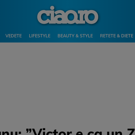
VEDETE
LIFESTYLE
BEAUTY & STYLE
RETETE & DIETE
u: ”Victor e ca un 