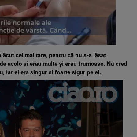
plăcut cel mai tare, pentru că nu s-a lăsat
e de acolo și erau multe și erau frumoase. Nu cred
u, iar el era singur și foarte sigur pe el.