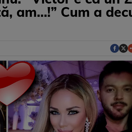
ă, am…!” Cum a decu