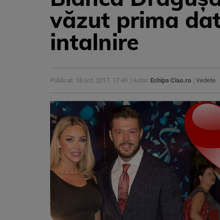
văzut prima dat
intalnire
Publicat: 18 oct. 2017, 17:49
Autor:
Echipa Ciao.ro
Vedete