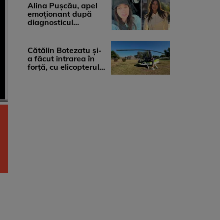
medicii, ...
Alina Pușcău, apel
emoționant după
diagnosticul
devastator: „Am
cinci tumori. Vă rog
...
Cătălin Botezatu și-
a făcut intrarea în
forță, cu elicopterul,
la Young Island
Festival ...