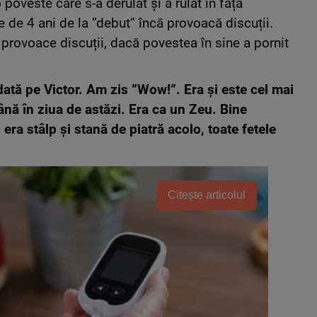
poveste care s-a derulat și a rulat în fața
ne de 4 ani de la ”debut” încă provoacă discuții.
rovoace discuții, dacă povestea în sine a pornit
ată pe Victor. Am zis ”Wow!”. Era și este cel mai
nă în ziua de astăzi. Era ca un Zeu. Bine
era stâlp și stană de piatră acolo, toate fetele
Citește articolul