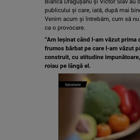
Bianca Drăgușanu și Victor Slav au o 
publicului și care, iată, după mai bi
Venim acum și întrebăm, cum să nu p
ca o provocare.
”Am leșinat când l-am văzut prima d
frumos bărbat pe care l-am văzut pâ
construit, cu atitudine impunătoare, 
roiau pe lângă el.