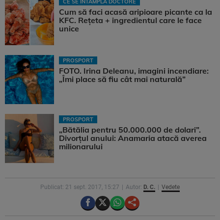
CE SE ÎNTÂMPLĂ DOCTORE
Cum să faci acasă aripioare picante ca la
KFC. Rețeta + ingredientul care le face
unice
PROSPORT
FOTO. Irina Deleanu, imagini incendiare:
„Îmi place să fiu cât mai naturală”
PROSPORT
„Bătălia pentru 50.000.000 de dolari”.
Divorțul anului: Anamaria atacă averea
milionarului
Publicat: 21 sept. 2017, 15:27
Autor:
D. C.
Vedete