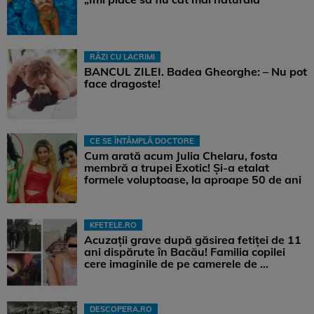
RÂZI CU LACRIMI
BANCUL ZILEI. Badea Gheorghe: – Nu pot
face dragoste!
CE SE ÎNTÂMPLĂ DOCTORE
Cum arată acum Julia Chelaru, fosta
membră a trupei Exotic! Și-a etalat
formele voluptoase, la aproape 50 de ani
KFETELE.RO
Acuzații grave după găsirea fetiței de 11
ani dispărute în Bacău! Familia copilei
cere imaginile de pe camerele de ...
DESCOPERA.RO