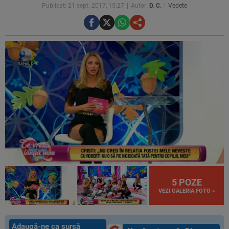
Publicat: 21 sept. 2017, 15:27
Autor:
D. C.
Vedete
5 POZE
VEZI GALERIA FOTO »
Adaugă-ne ca sursă