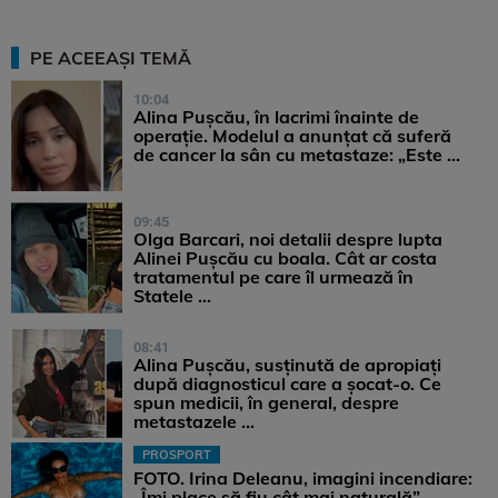
PE ACEEAȘI TEMĂ
10:04
Alina Pușcău, în lacrimi înainte de
operație. Modelul a anunțat că suferă
de cancer la sân cu metastaze: „Este ...
09:45
Olga Barcari, noi detalii despre lupta
Alinei Pușcău cu boala. Cât ar costa
tratamentul pe care îl urmează în
Statele ...
08:41
Alina Pușcău, susținută de apropiați
după diagnosticul care a șocat-o. Ce
spun medicii, în general, despre
metastazele ...
PROSPORT
FOTO. Irina Deleanu, imagini incendiare:
„Îmi place să fiu cât mai naturală”