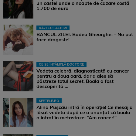
un castel unde o noapte de cazare costă
1.700 de euro
RÂZI CU LACRIMI
BANCUL ZILEI. Badea Gheorghe: – Nu pot
face dragoste!
CE SE ÎNTÂMPLĂ DOCTORE
Vedeta celebră, diagnosticată cu cancer
pentru a doua oară, dar a ales să
păstreze totul secret. Boala a fost
descoperită ...
KFETELE.RO
Alina Pușcău intră în operație! Ce mesaj a
lăsat vedeta după ce a anunțat că boala
a intrat în metastaze: “Am cancer!”