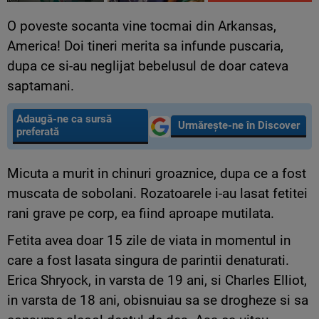
O poveste socanta vine tocmai din Arkansas,
America! Doi tineri merita sa infunde puscaria,
dupa ce si-au neglijat bebelusul de doar cateva
saptamani.
Adaugă-ne ca sursă
Urmărește-ne în Discover
preferată
Micuta a murit in chinuri groaznice, dupa ce a fost
muscata de sobolani. Rozatoarele i-au lasat fetitei
rani grave pe corp, ea fiind aproape mutilata.
Fetita avea doar 15 zile de viata in momentul in
care a fost lasata singura de parintii denaturati.
Erica Shryock, in varsta de 19 ani, si Charles Elliot,
in varsta de 18 ani, obisnuiau sa se drogheze si sa