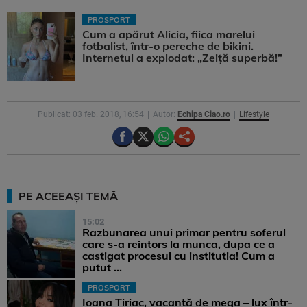
PROSPORT
Cum a apărut Alicia, fiica marelui
fotbalist, într-o pereche de bikini.
Internetul a explodat: „Zeiță superbă!”
Publicat: 03 feb. 2018, 16:54
Autor:
Echipa Ciao.ro
Lifestyle
PE ACEEAȘI TEMĂ
15:02
Razbunarea unui primar pentru soferul
care s-a reintors la munca, dupa ce a
castigat procesul cu institutia! Cum a
putut ...
PROSPORT
Ioana Țiriac, vacanță de mega – lux într-