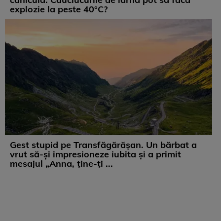
explozie la peste 40°C?
Gest stupid pe Transfăgărășan. Un bărbat a
vrut să-și impresioneze iubita și a primit
mesajul „Anna, ține-ți ...