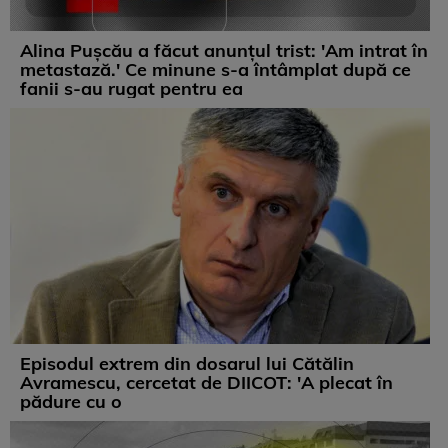
Alina Pușcău a făcut anunțul trist: 'Am intrat în
metastază.' Ce minune s-a întâmplat după ce
fanii s-au rugat pentru ea
Episodul extrem din dosarul lui Cătălin
Avramescu, cercetat de DIICOT: 'A plecat în
pădure cu o