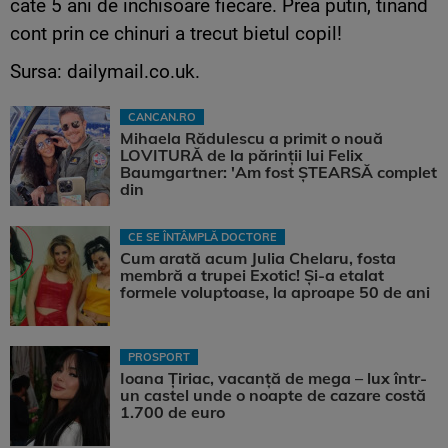
cate 5 ani de inchisoare fiecare. Prea putin, tinand
cont prin ce chinuri a trecut bietul copil!
Sursa: dailymail.co.uk.
CANCAN.RO
Mihaela Rădulescu a primit o nouă
LOVITURĂ de la părinții lui Felix
Baumgartner: 'Am fost ȘTEARSĂ complet
din
CE SE ÎNTÂMPLĂ DOCTORE
Cum arată acum Julia Chelaru, fosta
membră a trupei Exotic! Și-a etalat
formele voluptoase, la aproape 50 de ani
PROSPORT
Ioana Țiriac, vacanță de mega – lux într-
un castel unde o noapte de cazare costă
1.700 de euro