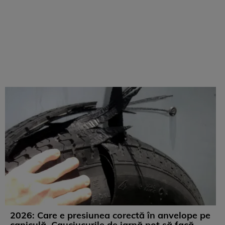
2026: Care e presiunea corectă în anvelope pe
caniculă. Cauciucurile de iarnă pot să facă