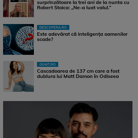
surprinzătoare la trei ani de la nunta cu
Robert Stoica: „Ne-a luat valul.”
DESCOPERA.RO
Este adevărat că inteligența oamenilor
scade?
GO4IT.RO
Cascadoarea de 137 cm care a fost
dublura lui Matt Damon în Odiseea