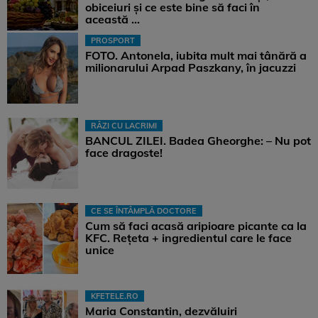
obiceiuri și ce este bine să faci în
această ...
PROSPORT
FOTO. Antonela, iubita mult mai tânără a
milionarului Arpad Paszkany, în jacuzzi
RÂZI CU LACRIMI
BANCUL ZILEI. Badea Gheorghe: – Nu pot
face dragoste!
CE SE ÎNTÂMPLĂ DOCTORE
Cum să faci acasă aripioare picante ca la
KFC. Rețeta + ingredientul care le face
unice
KFETELE.RO
Maria Constantin, dezvăluiri