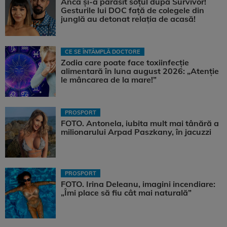
Anca și-a părăsit soțul după Survivor!
Gesturile lui DOC față de colegele din
junglă au detonat relația de acasă!
CE SE ÎNTÂMPLĂ DOCTORE
Zodia care poate face toxiinfecție
alimentară în luna august 2026: „Atenție
le mâncarea de la mare!”
PROSPORT
FOTO. Antonela, iubita mult mai tânără a
milionarului Arpad Paszkany, în jacuzzi
PROSPORT
FOTO. Irina Deleanu, imagini incendiare:
„Îmi place să fiu cât mai naturală”