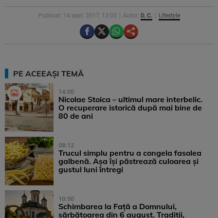
Publicat: 14 sept. 2017, 13:05
Autor:
D. C.
Lifestyle
PE ACEEAȘI TEMĂ
14:00
Nicolae Stoica – ultimul mare interbelic.
O recuperare istorică după mai bine de
80 de ani
08:12
Trucul simplu pentru a congela fasolea
galbenă. Așa își păstrează culoarea și
gustul luni întregi
10:50
Schimbarea la Față a Domnului,
sărbătoarea din 6 august. Tradiții,