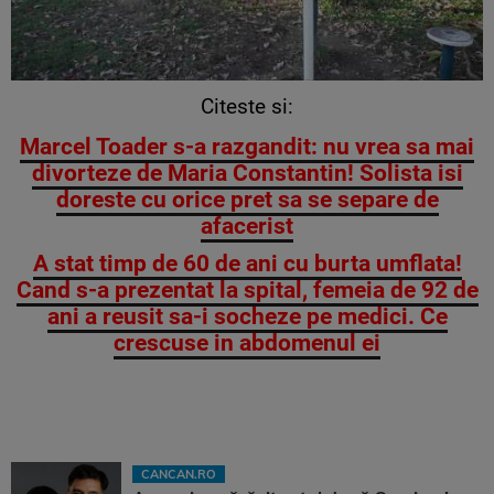
Citeste si:
Marcel Toader s-a razgandit: nu vrea sa mai
divorteze de Maria Constantin! Solista isi
doreste cu orice pret sa se separe de
afacerist
A stat timp de 60 de ani cu burta umflata!
Cand s-a prezentat la spital, femeia de 92 de
ani a reusit sa-i socheze pe medici. Ce
crescuse in abdomenul ei
CANCAN.RO