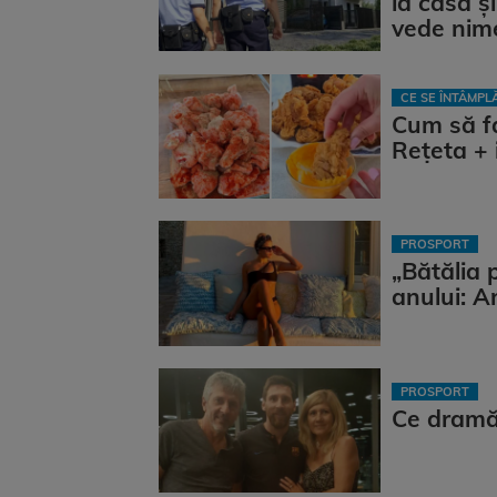
la casă și
vede nim
CE SE ÎNTÂMP
Cum să fa
Rețeta + 
PROSPORT
„Bătălia 
anului: A
PROSPORT
Ce dramă!