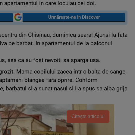
n apartamentul in care locuiau cei doi.
Urmărește-ne în Discover
ecentru din Chisinau, duminica seara! Ajunsi la fata
salva pe barbat. In apartamentul de la balconul
s, asa ca au fost nevoiti sa sparga usa.
grozit. Mama copilului zacea intr-o balta de sange,
 saptamani plangea fara oprire. Conform
e, barbatul si-a sunat nasul si i-a spus sa aiba grija
Citește articolul