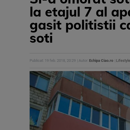
la etajul 7 al 
gasit politistii 
soti
Publicat: 19 feb. 2018, 20:29
Autor:
Echipa Ciao.ro
Lifestyl