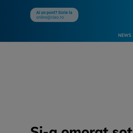
Ai un pont? Scrie la
online@ciao.ro
NEWS
Si-a omorat sot