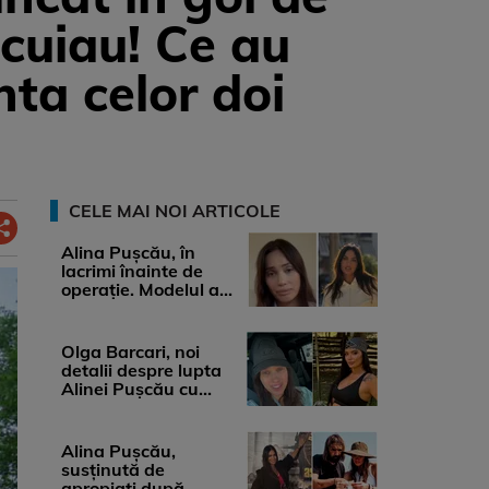
ocuiau! Ce au
nta celor doi
CELE MAI NOI ARTICOLE
Alina Pușcău, în
lacrimi înainte de
operație. Modelul a
anunțat că suferă de
cancer ...
Olga Barcari, noi
detalii despre lupta
Alinei Pușcău cu
boala. Cât ar costa
tratamentul ...
Alina Pușcău,
susținută de
apropiați după