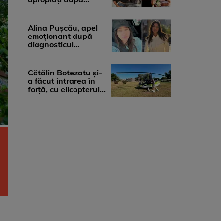
diagnosticul care a
șocat-o. Ce spun
medicii, ...
Alina Pușcău, apel
emoționant după
diagnosticul
devastator: „Am
cinci tumori. Vă rog
...
Cătălin Botezatu și-
a făcut intrarea în
forță, cu elicopterul,
la Young Island
Festival ...