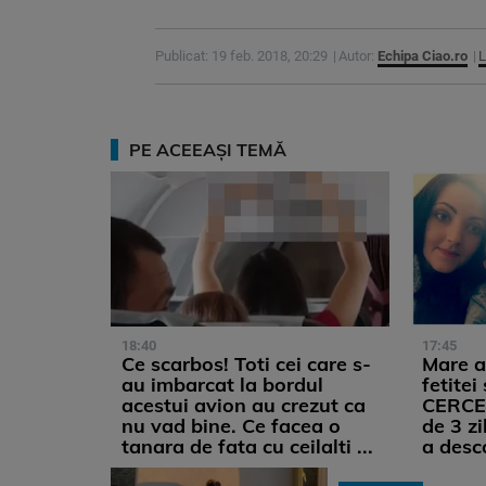
Publicat: 19 feb. 2018, 20:29
Autor:
Echipa Ciao.ro
L
PE ACEEAȘI TEMĂ
18:40
17:45
Ce scarbos! Toti cei care s-
Mare a
au imbarcat la bordul
fetitei
acestui avion au crezut ca
CERCEI
nu vad bine. Ce facea o
de 3 zi
tanara de fata cu ceilalti ...
a desc