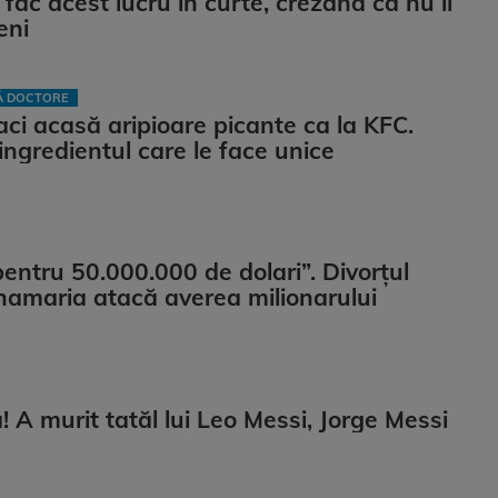
 fac acest lucru în curte, crezând că nu îi
eni
LĂ DOCTORE
ci acasă aripioare picante ca la KFC.
ingredientul care le face unice
pentru 50.000.000 de dolari”. Divorțul
namaria atacă averea milionarului
 A murit tatăl lui Leo Messi, Jorge Messi