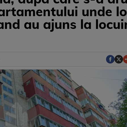
apartamentului unde l
cand au ajuns la locui
e