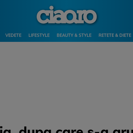
VEDETE
LIFESTYLE
BEAUTY & STYLE
RETETE & DIETE
ia, dupa care s-a aru