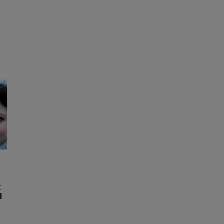
,
t
l