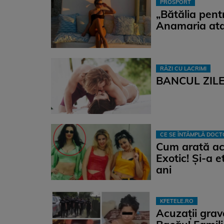
PROSPORT
„Bătălia pent
Anamaria ata
RÂZI CU LACRIMI
BANCUL ZILEI
CE SE ÎNTÂMPLĂ DOC
Cum arată ac
Exotic! Și-a 
ani
KFETELE.RO
Acuzații grav