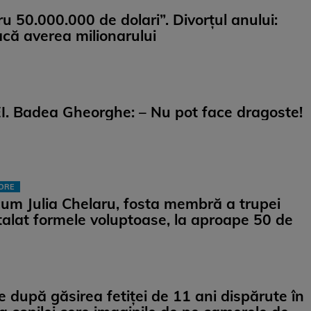
ru 50.000.000 de dolari”. Divorțul anului:
că averea milionarului
. Badea Gheorghe: – Nu pot face dragoste!
TORE
um Julia Chelaru, fosta membră a trupei
etalat formele voluptoase, la aproape 50 de
e după găsirea fetiței de 11 ani dispărute în