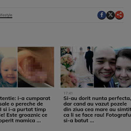
ifestyle
17:41
tentie: i-a cumparat
Si-au dorit nunta perfecta
 sale o pereche de
dar cand au vazut pozele
 si i-a purtat timp
din ziua cea mare au simti
le! Este groaznic ce
ca li se face rau! Fotografu
operit mamica ...
si-a batut ...