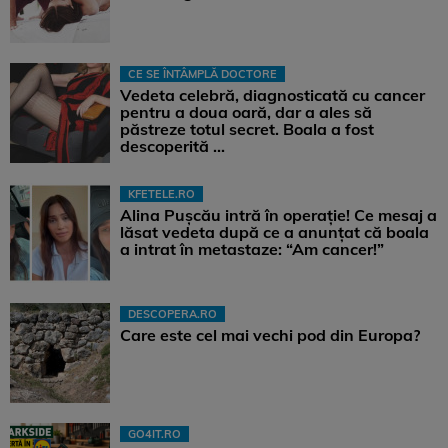
CE SE ÎNTÂMPLĂ DOCTORE
Vedeta celebră, diagnosticată cu cancer
pentru a doua oară, dar a ales să
păstreze totul secret. Boala a fost
descoperită ...
KFETELE.RO
Alina Pușcău intră în operație! Ce mesaj a
lăsat vedeta după ce a anunțat că boala
a intrat în metastaze: “Am cancer!”
DESCOPERA.RO
Care este cel mai vechi pod din Europa?
GO4IT.RO