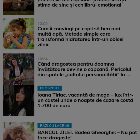
stima de sine și echilibrul emoțional
12:00
Cum îi convingi pe copii să bea mai
multă apă. Metode simple care
transformă hidratarea într-un obicei
zilnic
10:34
Când dragostea pentru doamna
învățătoare devine o capcană. Pericolul
din spatele „cultului personalității” la ...
PROSPORT
Ioana Țiriac, vacanță de mega – lux într-
un castel unde o noapte de cazare costă
1.700 de euro
RÂZI CU LACRIMI
BANCUL ZILEI. Badea Gheorghe: – Nu pot
face dragoste!