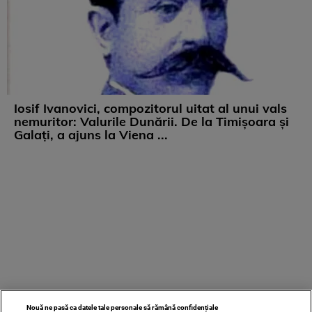
Iosif Ivanovici, compozitorul uitat al unui vals
nemuritor: Valurile Dunării. De la Timișoara și
Galați, a ajuns la Viena ...
Nouă ne pasă ca datele tale personale să rămână confidențiale