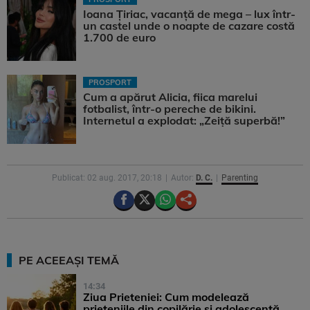
Ioana Țiriac, vacanță de mega – lux într-
un castel unde o noapte de cazare costă
1.700 de euro
PROSPORT
Cum a apărut Alicia, fiica marelui
fotbalist, într-o pereche de bikini.
Internetul a explodat: „Zeiță superbă!”
Publicat: 02 aug. 2017, 20:18
Autor:
D. C.
Parenting
PE ACEEAȘI TEMĂ
14:34
Ziua Prieteniei: Cum modelează
prieteniile din copilărie și adolescență