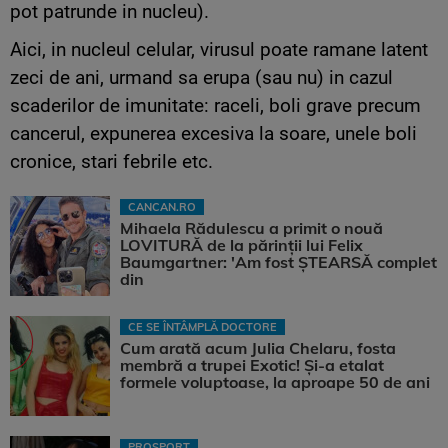
pot patrunde in nucleu).
Aici, in nucleul celular, virusul poate ramane latent
zeci de ani, urmand sa erupa (sau nu) in cazul
scaderilor de imunitate: raceli, boli grave precum
cancerul, expunerea excesiva la soare, unele boli
cronice, stari febrile etc.
CANCAN.RO
Mihaela Rădulescu a primit o nouă
LOVITURĂ de la părinții lui Felix
Baumgartner: 'Am fost ȘTEARSĂ complet
din
CE SE ÎNTÂMPLĂ DOCTORE
Cum arată acum Julia Chelaru, fosta
membră a trupei Exotic! Și-a etalat
formele voluptoase, la aproape 50 de ani
PROSPORT