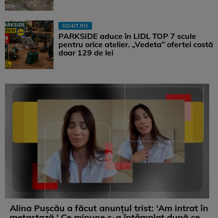
GO4IT.RO
PARKSIDE aduce în LIDL TOP 7 scule
pentru orice atelier. „Vedeta” ofertei costă
doar 129 de lei
Alina Pușcău a făcut anunțul trist: 'Am intrat în
metastază.' Ce minune s-a întâmplat după ce