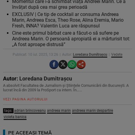
Momentul care i-a schimbat viața Andreei Marin. Ce a
învățat după cea mai grea perioadă
EXCLUSIV | Ce tip de cocktail ar consuma Andreea
Marin, Andreea Esca, Theo Rose, Alina Eremia, Mario
Fresh, INNA? Valentin Luca are răspunsul
Cine este primul bărbat care a făcut-o să sufere pe
Andreea Marin. O persoană apropiată ei a mărturisit tot:
„A fost aproape distrusă”
Publicat: 10 iul. 2025, 13:26
Autor:
Loredana Dumitrașcu
Vedete
Autor:
Loredana Dumitrașcu
A absolvit Facultatea de Jurnalism și Științele Comunicării din București. A
lucrat încă din 2009 la ProSport ca intern. În…...
VEZI PAGINA AUTORULUI
tags:
adrian brincoveanu
andreea marin
andreea marin despartire
violeta banica
PE ACEEAȘI TEMĂ