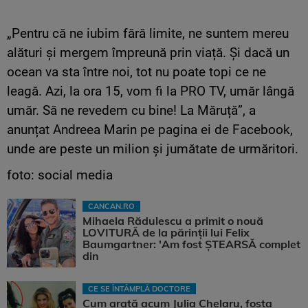
„Pentru că ne iubim fără limite, ne suntem mereu
alături și mergem împreună prin viață. Și dacă un
ocean va sta între noi, tot nu poate topi ce ne
leagă. Azi, la ora 15, vom fi la PRO TV, umăr lângă
umăr. Să ne revedem cu bine! La Măruță”, a
anunțat Andreea Marin pe pagina ei de Facebook,
unde are peste un milion și jumătate de urmăritori.
foto: social media
CANCAN.RO
Mihaela Rădulescu a primit o nouă
LOVITURĂ de la părinții lui Felix
Baumgartner: 'Am fost ȘTEARSĂ complet
din
CE SE ÎNTÂMPLĂ DOCTORE
Cum arată acum Julia Chelaru, fosta