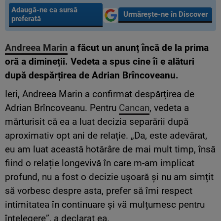
Adaugă-ne ca sursă
Urmărește-ne în Discover
preferată
Andreea Marin
a făcut un anunț încă de la prima
oră a dimineții. Vedeta a spus cine îi e alături
după despărțirea de Adrian Brîncoveanu.
Ieri, Andreea Marin a confirmat despărțirea de
Adrian Brîncoveanu. Pentru
Cancan
, vedeta a
mărturisit că ea a luat decizia separării după
aproximativ opt ani de relație. „Da, este adevărat,
eu am luat această hotărâre de mai mult timp, însă
fiind o relație longevivă în care m-am implicat
profund, nu a fost o decizie ușoară și nu am simțit
să vorbesc despre asta, prefer să îmi respect
intimitatea în continuare și vă mulțumesc pentru
înțelegere”, a declarat ea.