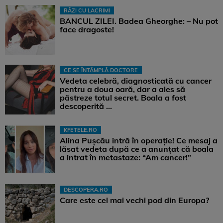
RÂZI CU LACRIMI
BANCUL ZILEI. Badea Gheorghe: – Nu pot
face dragoste!
CE SE ÎNTÂMPLĂ DOCTORE
Vedeta celebră, diagnosticată cu cancer
pentru a doua oară, dar a ales să
păstreze totul secret. Boala a fost
descoperită ...
KFETELE.RO
Alina Pușcău intră în operație! Ce mesaj a
lăsat vedeta după ce a anunțat că boala
a intrat în metastaze: “Am cancer!”
DESCOPERA.RO
Care este cel mai vechi pod din Europa?