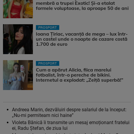
membră a trupei Exotic! Și-a etalat
formele voluptoase, la aproape 50 de ani
PROSPORT
Ioana Țiriac, vacanță de mega – lux într-
un castel unde o noapte de cazare costă
1.700 de euro
PROSPORT
Cum a apărut Alicia, fiica marelui
fotbalist, într-o pereche de bikini.
Internetul a explodat: „Zeiță superbă!”
Andreea Marin, dezvăluiri despre salariul de la început:
„Nu-mi permiteam nici haine”
Violeta Bănică îi transmite un mesaj emoționant fratelui
ei, Radu Ștefan, de ziua lui