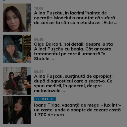
10:04
Alina Pușcău, în lacrimi înainte de
operație. Modelul a anunțat că suferă
de cancer la sân cu metastaze: „Este ...
09:45
Olga Barcari, noi detalii despre lupta
Alinei Pușcău cu boala. Cât ar costa
tratamentul pe care îl urmează în
Statele ...
08:41
Alina Pușcău, susținută de apropiați
după diagnosticul care a șocat-o. Ce
spun medicii, în general, despre
metastazele ...
PROSPORT
Ioana Țiriac, vacanță de mega – lux într-
un castel unde o noapte de cazare costă
1.700 de euro