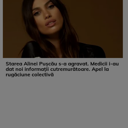
Starea Alinei Pușcău s-a agravat. Medicii i-au
dat noi informații cutremurătoare. Apel la
rugăciune colectivă