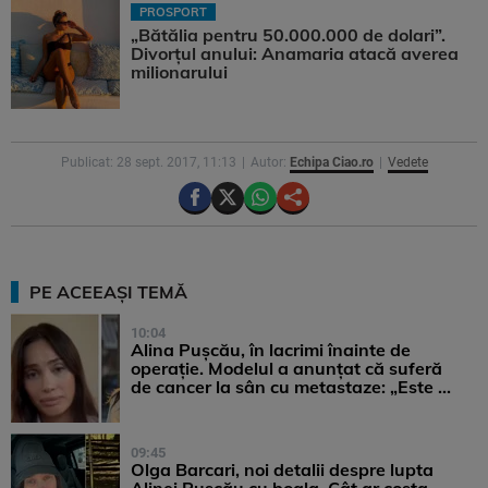
PROSPORT
„Bătălia pentru 50.000.000 de dolari”.
Divorțul anului: Anamaria atacă averea
milionarului
Publicat: 28 sept. 2017, 11:13
Autor:
Echipa Ciao.ro
Vedete
PE ACEEAȘI TEMĂ
10:04
Alina Pușcău, în lacrimi înainte de
operație. Modelul a anunțat că suferă
de cancer la sân cu metastaze: „Este ...
09:45
Olga Barcari, noi detalii despre lupta