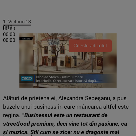
1.
Victoriei18
0:13
00:00
00:00
00:00
Citește articolul
Alături de prietena ei, Alexandra Sebeşanu, a pus
bazele unui business în care mâncarea altfel este
regina.
”Businessul este un restaurant de
streetfood premium, deci vine tot din pasiune, ca
și muzica. Știi cum se zice: nu e dragoste mai