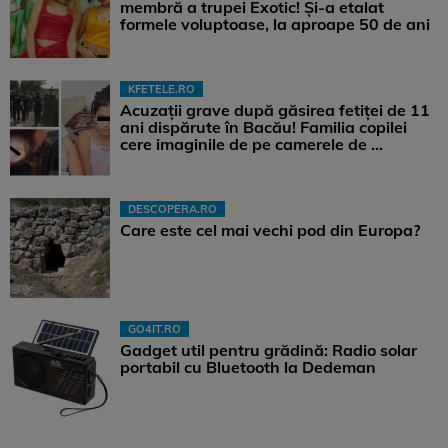
membră a trupei Exotic! Și-a etalat
formele voluptoase, la aproape 50 de ani
KFETELE.RO
Acuzații grave după găsirea fetiței de 11
ani dispărute în Bacău! Familia copilei
cere imaginile de pe camerele de ...
DESCOPERA.RO
Care este cel mai vechi pod din Europa?
GO4IT.RO
Gadget util pentru grădină: Radio solar
portabil cu Bluetooth la Dedeman