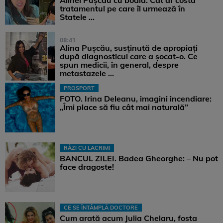
Alinei Pușcău cu boala. Cât ar costa
tratamentul pe care îl urmează în
Statele ...
08:41
Alina Pușcău, susținută de apropiați
după diagnosticul care a șocat-o. Ce
spun medicii, în general, despre
metastazele ...
PROSPORT
FOTO. Irina Deleanu, imagini incendiare:
„Îmi place să fiu cât mai naturală”
RÂZI CU LACRIMI
BANCUL ZILEI. Badea Gheorghe: – Nu pot
face dragoste!
CE SE ÎNTÂMPLĂ DOCTORE
Cum arată acum Julia Chelaru, fosta