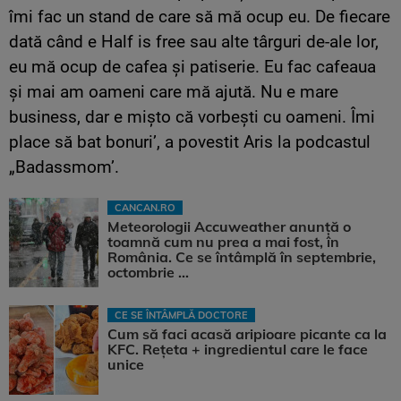
îmi fac un stand de care să mă ocup eu. De fiecare
dată când e Half is free sau alte târguri de-ale lor,
eu mă ocup de cafea și patiserie. Eu fac cafeaua
și mai am oameni care mă ajută. Nu e mare
business, dar e mișto că vorbești cu oameni. Îmi
place să bat bonuri’, a povestit Aris la podcastul
„Badassmom’.
CANCAN.RO
Meteorologii Accuweather anunță o
toamnă cum nu prea a mai fost, în
România. Ce se întâmplă în septembrie,
octombrie ...
CE SE ÎNTÂMPLĂ DOCTORE
Cum să faci acasă aripioare picante ca la
KFC. Rețeta + ingredientul care le face
unice