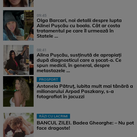
09:45
Olga Barcari, noi detalii despre lupta
Alinei Pușcău cu boala. Cât ar costa
tratamentul pe care îl urmează în
Statele ...
08:41
Alina Pușcău, susținută de apropiați
după diagnosticul care a șocat-o. Ce
spun medicii, în general, despre
metastazele ...
PROSPORT
Antonela Pătruț, iubita mult mai tânără a
milionarului Arpad Paszkany, s-a
fotografiat în jacuzzi
RÂZI CU LACRIMI
BANCUL ZILEI. Badea Gheorghe: – Nu pot
face dragoste!