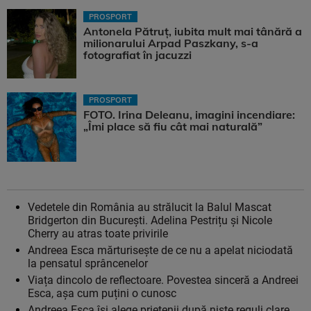
PROSPORT
Antonela Pătruț, iubita mult mai tânără a
milionarului Arpad Paszkany, s-a
fotografiat în jacuzzi
PROSPORT
FOTO. Irina Deleanu, imagini incendiare:
„Îmi place să fiu cât mai naturală”
Vedetele din România au strălucit la Balul Mascat
Bridgerton din București. Adelina Pestrițu și Nicole
Cherry au atras toate privirile
Andreea Esca mărturisește de ce nu a apelat niciodată
la pensatul sprâncenelor
Viața dincolo de reflectoare. Povestea sinceră a Andreei
Esca, așa cum puțini o cunosc
Andreea Esca îşi alege prietenii după nişte reguli clare.