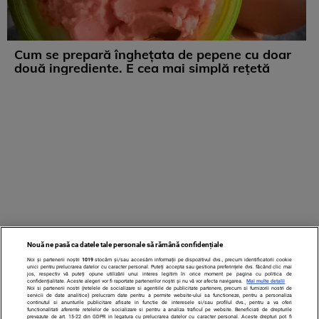
Cum se prepară înghețata de pepene cu doar
două ingrediente. E cea mai simplă rețetă
Nouă ne pasă ca datele tale personale să rămână confidențiale
Noi și partenerii noștri
1019
stocăm și/sau accesăm informații pe dispozitivul dvs., precum identificatorii cookie
unici pentru prelucrarea datelor cu caracter personal. Puteți accepta sau gestiona preferințele dvs. făcând clic mai
jos, respectiv vă puteți opune utilizării unui interes legitim în orice moment pe pagina cu politica de
confidențialitate. Aceste alegeri vor fi raportate partenerilor noștri și nu vă vor afecta navigarea.
Mai multe detalii
Noi si partenerii nostri (retelele de socializare si agentiile de publicitate partenere, precum si furnizorii nostri de
servicii de date analitice) prelucram date pentru a permite website-ului sa functioneze, pentru a personaliza
continutul si anunturile publicitare afisate in functie de interesele si/sau profilul dvs., pentru a va oferi
functionalitati aferente retelelor de socializare si pentru a analiza traficul pe website. Beneficiati de drepturile
prevazute de art. 15-22 din GDPR in legatura cu prelucrarea datelor cu caracter personal. Aceste drepturi pot fi