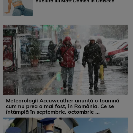
dublura lui Matt Damon în Odiseea
Meteorologii Accuweather anunță o toamnă
cum nu prea a mai fost, în România. Ce se
întâmplă în septembrie, octombrie ...