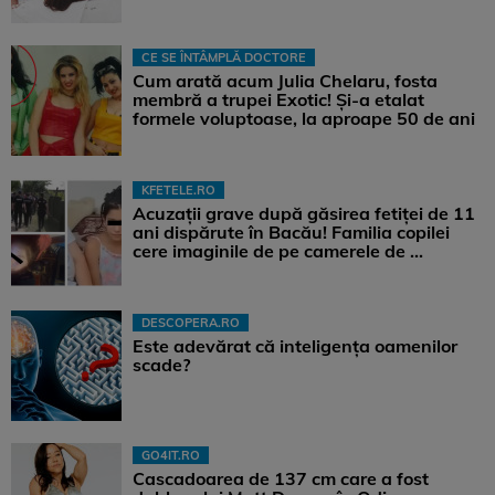
CE SE ÎNTÂMPLĂ DOCTORE
Cum arată acum Julia Chelaru, fosta
membră a trupei Exotic! Și-a etalat
formele voluptoase, la aproape 50 de ani
KFETELE.RO
Acuzații grave după găsirea fetiței de 11
ani dispărute în Bacău! Familia copilei
cere imaginile de pe camerele de ...
DESCOPERA.RO
Este adevărat că inteligența oamenilor
scade?
GO4IT.RO
Cascadoarea de 137 cm care a fost