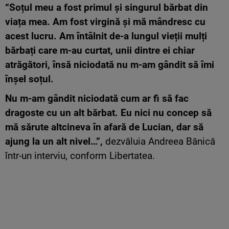
“Soțul meu a fost primul și singurul bărbat din
viața mea. Am fost virgină și mă mândresc cu
acest lucru. Am întâlnit de-a lungul vieții mulți
bărbați care m-au curtat, unii dintre ei chiar
atrăgători, însă niciodată nu m-am gândit să îmi
înșel soțul.
Nu m-am gândit niciodată cum ar fi să fac
dragoste cu un alt bărbat. Eu nici nu concep să
mă sărute altcineva în afară de Lucian, dar să
ajung la un alt nivel…”,
dezvăluia Andreea Bănică
într-un interviu, conform Libertatea.