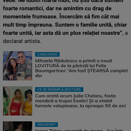
vede. Ne iubim foarte mult, nu știu dacă suntem
foarte romantici, dar ne amintim cu drag de
momentele frumoase. Încercăm să fim cât mai
mult timp împreuna. Suntem o familie unită, chiar
foarte unită, iar asta dă un plus relației noastre”
, a
declarat artista.
CANCAN.RO
Mihaela Rădulescu a primit o nouă
LOVITURĂ de la părinții lui Felix
Baumgartner: 'Am fost ȘTEARSĂ complet
din
CE SE ÎNTÂMPLĂ DOCTORE
Cum arată acum Julia Chelaru, fosta
membră a trupei Exotic! Și-a etalat
formele voluptoase, la aproape 50 de ani
PROSPORT
Ioana Țiriac, vacanță de mega – lux într-