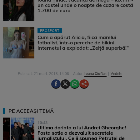
un castel unde o noapte de cazare costă
1.700 de euro
PROSPORT
Cum a apărut Alicia, fiica marelui
fotbalist, într-o pereche de bikini.
Internetul a explodat: „Zeiță superbă!”
Publicat: 21 mart. 2018, 14:08
Autor:
Ioana Cioflan
Vedete
PE ACEEAȘI TEMĂ
10:43
Ultima dorinta a lui Andrei Gheorghe!
Fosta sotie a dezvaluit secretele
jurnalistului. Ce ii spunea Petrutei de