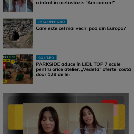
a intrat în metastaze: “Am cancer!”
DESCOPERA.RO
Care este cel mai vechi pod din Europa?
GO4IT.RO
PARKSIDE aduce în LIDL TOP 7 scule
pentru orice atelier. „Vedeta” ofertei costă
doar 129 de lei