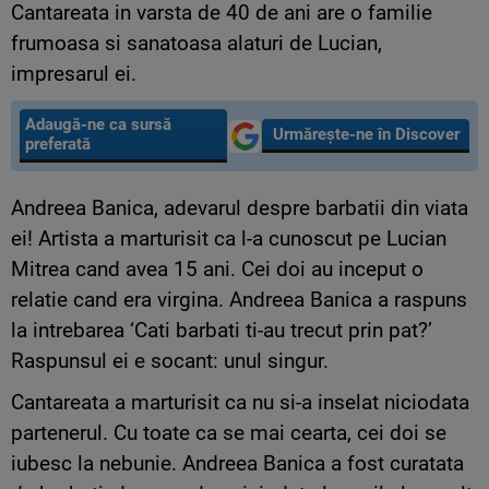
Cantareata in varsta de 40 de ani are o familie
frumoasa si sanatoasa alaturi de Lucian,
impresarul ei.
Adaugă-ne ca sursă
Urmărește-ne în Discover
preferată
Andreea Banica, adevarul despre barbatii din viata
ei! Artista a marturisit ca l-a cunoscut pe Lucian
Mitrea cand avea 15 ani. Cei doi au inceput o
relatie cand era virgina. Andreea Banica a raspuns
la intrebarea ‘Cati barbati ti-au trecut prin pat?’
Raspunsul ei e socant: unul singur.
Cantareata a marturisit ca nu si-a inselat niciodata
partenerul. Cu toate ca se mai cearta, cei doi se
iubesc la nebunie. Andreea Banica a fost curatata