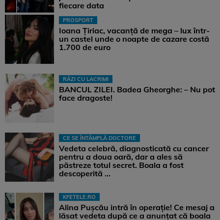
fiecare data
PROSPORT
Ioana Țiriac, vacanță de mega – lux într-
un castel unde o noapte de cazare costă
1.700 de euro
RÂZI CU LACRIMI
BANCUL ZILEI. Badea Gheorghe: – Nu pot
face dragoste!
CE SE ÎNTÂMPLĂ DOCTORE
Vedeta celebră, diagnosticată cu cancer
pentru a doua oară, dar a ales să
păstreze totul secret. Boala a fost
descoperită ...
KFETELE.RO
Alina Pușcău intră în operație! Ce mesaj a
lăsat vedeta după ce a anunțat că boala