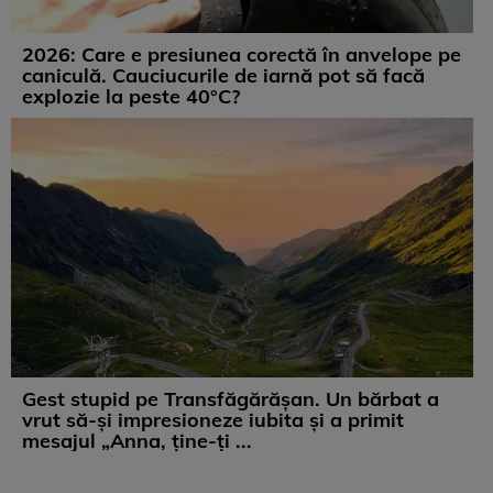
2026: Care e presiunea corectă în anvelope pe
caniculă. Cauciucurile de iarnă pot să facă
explozie la peste 40°C?
Gest stupid pe Transfăgărășan. Un bărbat a
vrut să-și impresioneze iubita și a primit
mesajul „Anna, ține-ți ...