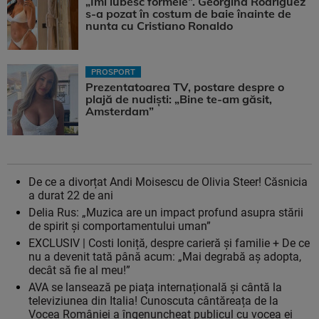
„Îmi iubesc formele”. Georgina Rodriguez
s-a pozat în costum de baie înainte de
nunta cu Cristiano Ronaldo
PROSPORT
Prezentatoarea TV, postare despre o
plajă de nudiști: „Bine te-am găsit,
Amsterdam”
De ce a divorțat Andi Moisescu de Olivia Steer! Căsnicia
a durat 22 de ani
Delia Rus: „Muzica are un impact profund asupra stării
de spirit și comportamentului uman”
EXCLUSIV | Costi Ioniță, despre carieră și familie + De ce
nu a devenit tată până acum: „Mai degrabă aș adopta,
decât să fie al meu!”
AVA se lansează pe piața internațională și cântă la
televiziunea din Italia! Cunoscuta cântăreața de la
Vocea României a îngenuncheat publicul cu vocea ei