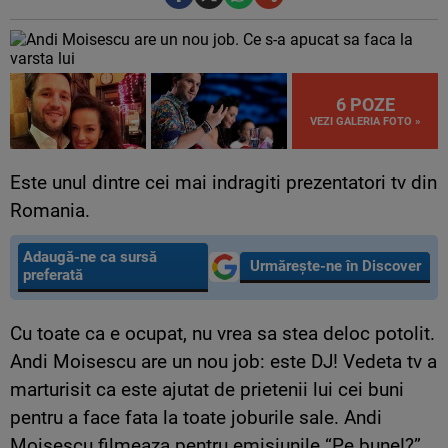
6 POZE
VEZI GALERIA FOTO »
Este unul dintre cei mai indragiti prezentatori tv din
Romania.
Adaugă-ne ca sursă
Urmărește-ne în Discover
preferată
Cu toate ca e ocupat, nu vrea sa stea deloc potolit.
Andi Moisescu are un nou job: este DJ! Vedeta tv a
marturisit ca este ajutat de prietenii lui cei buni
pentru a face fata la toate joburile sale. Andi
Moisescu filmeaza pentru emisiunile “Pe bune!?”,