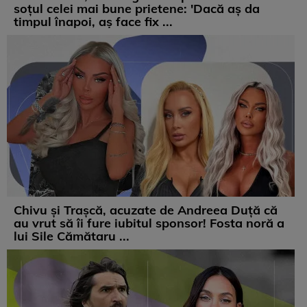
soțul celei mai bune prietene: 'Dacă aș da
timpul înapoi, aș face fix ...
Chivu și Trașcă, acuzate de Andreea Duță că
au vrut să îi fure iubitul sponsor! Fosta noră a
lui Sile Cămătaru ...