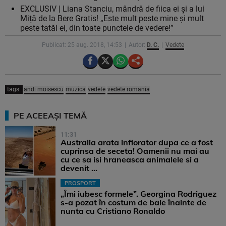
EXCLUSIV | Liana Stanciu, mândră de fiica ei și a lui
Miță de la Bere Gratis! „Este mult peste mine și mult
peste tatăl ei, din toate punctele de vedere!”
Publicat: 25 aug. 2018, 14:53
Autor:
D. C.
Vedete
tags:
andi moisescu
muzica
vedete
vedete romania
PE ACEEAȘI TEMĂ
11:31
Australia arata infiorator dupa ce a fost
cuprinsa de seceta! Oamenii nu mai au
cu ce sa isi hraneasca animalele si a
devenit ...
PROSPORT
„Îmi iubesc formele”. Georgina Rodriguez
s-a pozat în costum de baie înainte de
nunta cu Cristiano Ronaldo