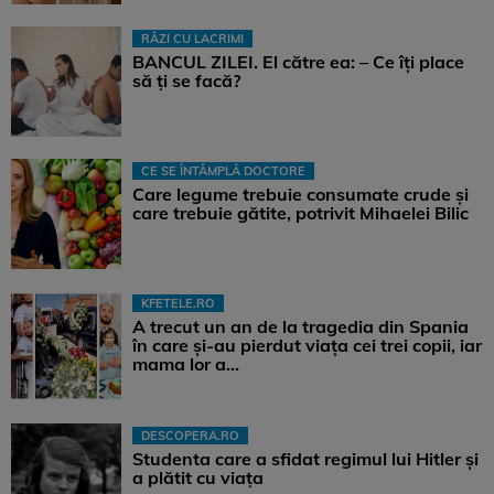
RÂZI CU LACRIMI
BANCUL ZILEI. El către ea: – Ce îți place
să ți se facă?
CE SE ÎNTÂMPLĂ DOCTORE
Care legume trebuie consumate crude și
care trebuie gătite, potrivit Mihaelei Bilic
KFETELE.RO
A trecut un an de la tragedia din Spania
în care și-au pierdut viața cei trei copii, iar
mama lor a…
DESCOPERA.RO
Studenta care a sfidat regimul lui Hitler și
a plătit cu viața