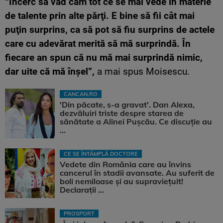
“Încerc să văd cam tot ce se mai vede în materie
de talente prin alte părţi. E bine să fii cât mai
puţin surprins, ca să pot să fiu surprins de actele
care cu adevărat merită să mă surprindă. În
fiecare an spun că nu mă mai surprindă nimic,
dar uite că mă înşel”,
a mai spus Moisescu.
CANCAN.RO
'Din păcate, s-a gravat'. Dan Alexa,
dezvăluiri triste despre starea de
sănătate a Alinei Pușcău. Ce discuție au
...
CE SE ÎNTÂMPLĂ DOCTORE
Vedete din România care au învins
cancerul în stadii avansate. Au suferit de
boli nemiloase şi au supravieţuit!
Declarații ...
PROSPORT