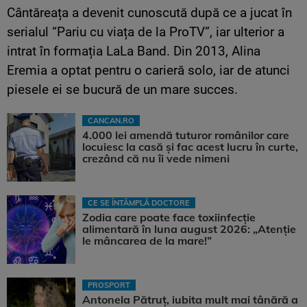
Cântăreața a devenit cunoscută după ce a jucat în
serialul “Pariu cu viața de la ProTV”, iar ulterior a
intrat în formația LaLa Band. Din 2013, Alina
Eremia a optat pentru o carieră solo, iar de atunci
piesele ei se bucură de un mare succes.
CANCAN.RO
4.000 lei amendă tuturor românilor care
locuiesc la casă și fac acest lucru în curte,
crezând că nu îi vede nimeni
CE SE ÎNTÂMPLĂ DOCTORE
Zodia care poate face toxiinfecție
alimentară în luna august 2026: „Atenție
le mâncarea de la mare!”
PROSPORT
Antonela Pătruț, iubita mult mai tânără a