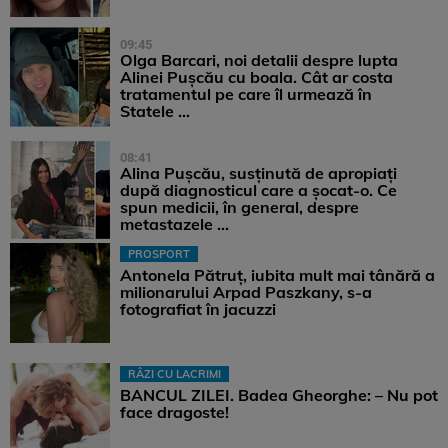
09:45
Olga Barcari, noi detalii despre lupta
Alinei Pușcău cu boala. Cât ar costa
tratamentul pe care îl urmează în
Statele ...
08:41
Alina Pușcău, susținută de apropiați
după diagnosticul care a șocat-o. Ce
spun medicii, în general, despre
metastazele ...
PROSPORT
Antonela Pătruț, iubita mult mai tânără a
milionarului Arpad Paszkany, s-a
fotografiat în jacuzzi
RÂZI CU LACRIMI
BANCUL ZILEI. Badea Gheorghe: – Nu pot
face dragoste!