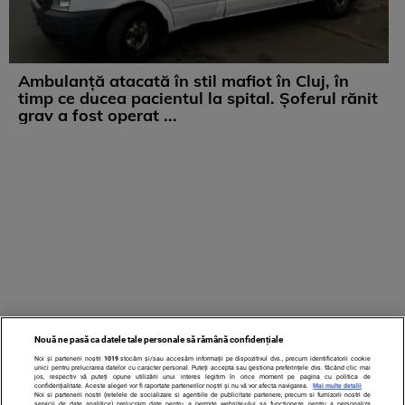
Ambulanță atacată în stil mafiot în Cluj, în
timp ce ducea pacientul la spital. Șoferul rănit
grav a fost operat ...
Nouă ne pasă ca datele tale personale să rămână confidențiale
Noi și partenerii noștri
1019
stocăm și/sau accesăm informații pe dispozitivul dvs., precum identificatorii cookie
unici pentru prelucrarea datelor cu caracter personal. Puteți accepta sau gestiona preferințele dvs. făcând clic mai
jos, respectiv vă puteți opune utilizării unui interes legitim în orice moment pe pagina cu politica de
confidențialitate. Aceste alegeri vor fi raportate partenerilor noștri și nu vă vor afecta navigarea.
Mai multe detalii
Noi si partenerii nostri (retelele de socializare si agentiile de publicitate partenere, precum si furnizorii nostri de
servicii de date analitice) prelucram date pentru a permite website-ului sa functioneze, pentru a personaliza