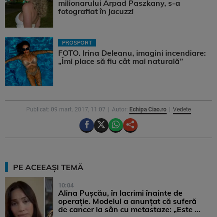
milionarului Arpad Paszkany, s-a
fotografiat în jacuzzi
PROSPORT
FOTO. Irina Deleanu, imagini incendiare:
„Îmi place să fiu cât mai naturală”
Publicat: 09 mart. 2017, 11:07
Autor:
Echipa Ciao.ro
Vedete
PE ACEEAȘI TEMĂ
10:04
Alina Pușcău, în lacrimi înainte de
operație. Modelul a anunțat că suferă
de cancer la sân cu metastaze: „Este ...