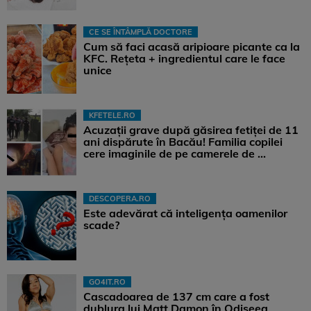
CE SE ÎNTÂMPLĂ DOCTORE
Cum să faci acasă aripioare picante ca la
KFC. Rețeta + ingredientul care le face
unice
KFETELE.RO
Acuzații grave după găsirea fetiței de 11
ani dispărute în Bacău! Familia copilei
cere imaginile de pe camerele de ...
DESCOPERA.RO
Este adevărat că inteligența oamenilor
scade?
GO4IT.RO
Cascadoarea de 137 cm care a fost
dublura lui Matt Damon în Odiseea