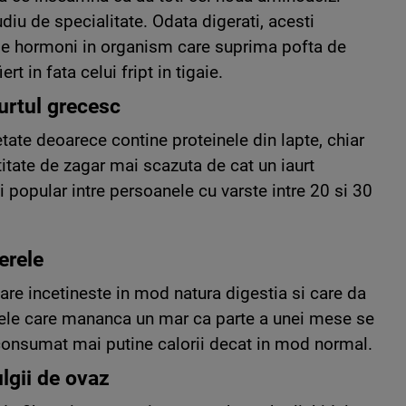
tudiu de specialitate. Odata digerati, acesti
de hormoni in organism care suprima pofta de
rt in fata celui fript in tigaie.
urtul grecesc
etate deoarece contine proteinele din lapte, chiar
itate de zagar mai scazuta de cat un iaurt
i popular intre persoanele cu varste intre 20 si 30
erele
are incetineste in mod natura digestia si care da
nele care mananca un mar ca parte a unei mese se
consumat mai putine calorii decat in mod normal.
lgii de ovaz