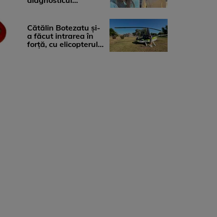
diagnosticul
devastator: „Am
cinci tumori. Vă rog
...
Cătălin Botezatu și-
a făcut intrarea în
forță, cu elicopterul,
la Young Island
Festival ...