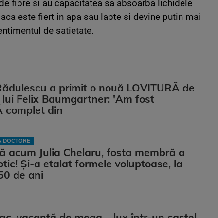
 de fibre si au capacitatea sa absoarba lichidele
ca este fiert in apa sau lapte si devine putin mai
entimentul de satietate.
Rădulescu a primit o nouă LOVITURĂ de
ii lui Felix Baumgartner: 'Am fost
complet din
LĂ DOCTORE
ă acum Julia Chelaru, fosta membră a
otic! Și-a etalat formele voluptoase, la
50 de ani
iac, vacanță de mega – lux într-un castel