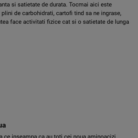
anta si satietate de durata. Tocmai aici este
plini de carbohidrati, cartofi tind sa ne ingrase,
tea face activitati fizice cat si o satietate de lunga
ua
a ce inseamna ca au toti cei noua aminoacizi