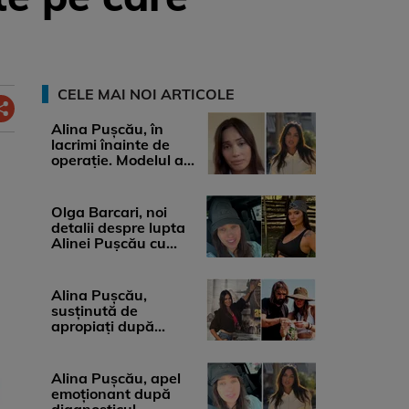
CELE MAI NOI ARTICOLE
Alina Pușcău, în
lacrimi înainte de
operație. Modelul a
anunțat că suferă de
cancer ...
Olga Barcari, noi
detalii despre lupta
Alinei Pușcău cu
boala. Cât ar costa
tratamentul ...
Alina Pușcău,
susținută de
apropiați după
diagnosticul care a
șocat-o. Ce spun
medicii, ...
Alina Pușcău, apel
emoționant după