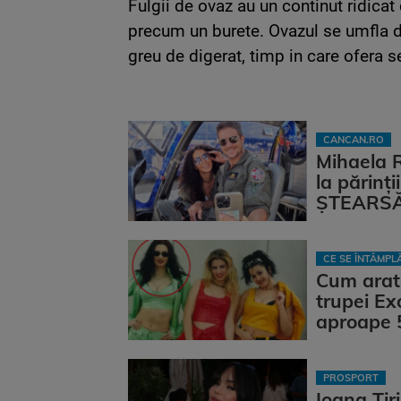
Fulgii de ovaz au un continut ridicat
precum un burete. Ovazul se umfla da
greu de digerat, timp in care ofera s
CANCAN.RO
Mihaela 
la părinț
ȘTEARSĂ 
CE SE ÎNTÂMP
Cum arat
trupei Ex
aproape 
PROSPORT
Ioana Țir