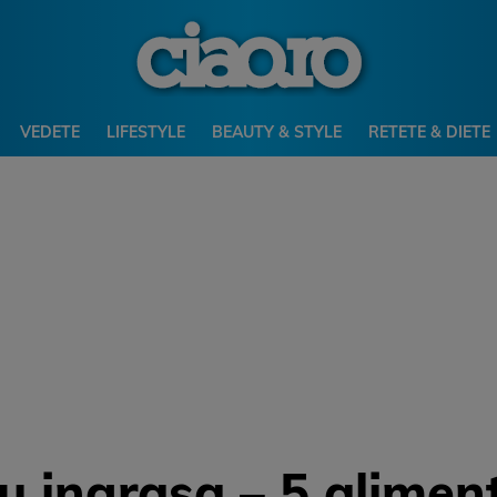
VEDETE
LIFESTYLE
BEAUTY & STYLE
RETETE & DIETE
u ingrasa – 5 alimen