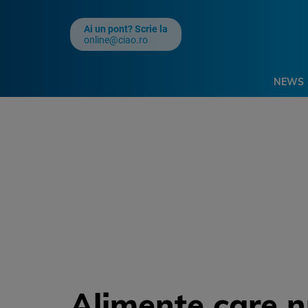
Ai un pont? Scrie la
online@ciao.ro
NEWS
Alimente care n