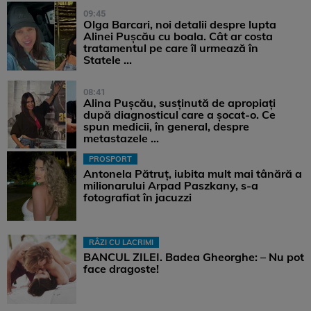
09:45
Olga Barcari, noi detalii despre lupta
Alinei Pușcău cu boala. Cât ar costa
tratamentul pe care îl urmează în
Statele ...
08:41
Alina Pușcău, susținută de apropiați
după diagnosticul care a șocat-o. Ce
spun medicii, în general, despre
metastazele ...
PROSPORT
Antonela Pătruț, iubita mult mai tânără a
milionarului Arpad Paszkany, s-a
fotografiat în jacuzzi
RÂZI CU LACRIMI
BANCUL ZILEI. Badea Gheorghe: – Nu pot
face dragoste!