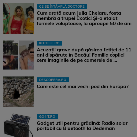
CE SE ÎNTÂMPLĂ DOCTORE
Cum arată acum Julia Chelaru, fosta
membră a trupei Exotic! Și-a etalat
formele voluptoase, la aproape 50 de ani
KFETELE.RO
Acuzații grave după găsirea fetiței de 11
ani dispărute în Bacău! Familia copilei
cere imaginile de pe camerele de ...
DESCOPERA.RO
Care este cel mai vechi pod din Europa?
GO4IT.RO
Gadget util pentru grădină: Radio solar
portabil cu Bluetooth la Dedeman