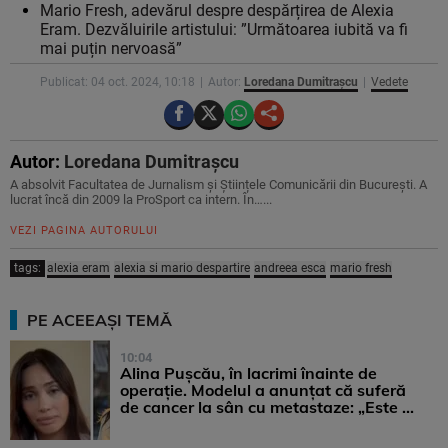
Mario Fresh, adevărul despre despărțirea de Alexia
Eram. Dezvăluirile artistului: ”Următoarea iubită va fi
mai puțin nervoasă”
Publicat: 04 oct. 2024, 10:18
Autor:
Loredana Dumitrașcu
Vedete
Autor:
Loredana Dumitrașcu
A absolvit Facultatea de Jurnalism și Științele Comunicării din București. A
lucrat încă din 2009 la ProSport ca intern. În…...
VEZI PAGINA AUTORULUI
tags:
alexia eram
alexia si mario despartire
andreea esca
mario fresh
PE ACEEAȘI TEMĂ
10:04
Alina Pușcău, în lacrimi înainte de
operație. Modelul a anunțat că suferă
de cancer la sân cu metastaze: „Este ...