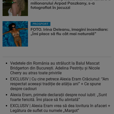
milionarului Arpad Paszkany, s-a
fotografiat în jacuzzi
PROSPORT
FOTO. Irina Deleanu, imagini incendiare:
„Îmi place să fiu cât mai naturală”
Vedetele din România au strălucit la Balul Mascat
Bridgerton din București. Adelina Pestrițu și Nicole
Cherry au atras toate privirile
EXCLUSIV | Cu cine petrece Alexia Eram Crăciunul: “Am
respectat aceeași tradiție de atâția ani” + Ce spune
despre cadouri
Alexia Eram, primele declarații despre noul iubit: „Sunt
foarte fericită. Îmi place să fiu alintată”
EXCLUSIV | Alexia Eram vrea să dea lovitura în afaceri +
Legătura de suflet cu numele „Margot”