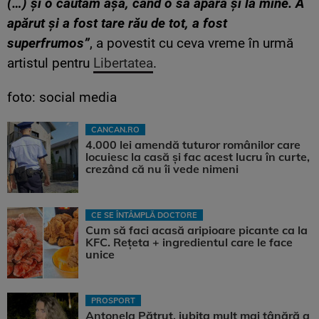
(…) și o căutam așa, când o să apară și la mine. A
apărut și a fost tare rău de tot, a fost
superfrumos”
, a povestit cu ceva vreme în urmă
artistul pentru
Libertatea
.
foto: social media
CANCAN.RO
4.000 lei amendă tuturor românilor care
locuiesc la casă și fac acest lucru în curte,
crezând că nu îi vede nimeni
CE SE ÎNTÂMPLĂ DOCTORE
Cum să faci acasă aripioare picante ca la
KFC. Rețeta + ingredientul care le face
unice
PROSPORT
Antonela Pătruț, iubita mult mai tânără a