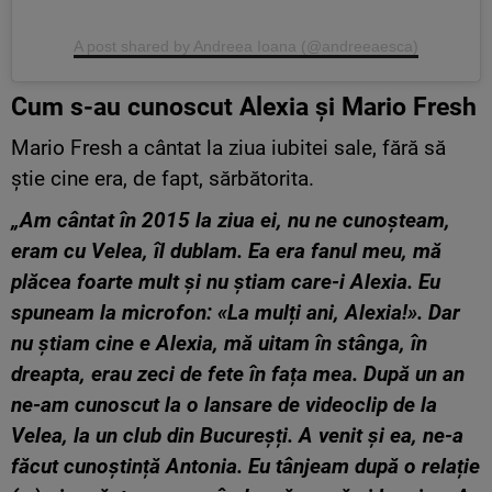
A post shared by Andreea Ioana (@andreeaesca)
Cum s-au cunoscut Alexia şi Mario Fresh
Mario Fresh a cântat la ziua iubitei sale, fără să
ştie cine era, de fapt, sărbătorita.
„Am cântat în 2015 la ziua ei, nu ne cunoșteam,
eram cu Velea, îl dublam. Ea era fanul meu, mă
plăcea foarte mult și nu știam care-i Alexia. Eu
spuneam la microfon: «La mulți ani, Alexia!». Dar
nu știam cine e Alexia, mă uitam în stânga, în
dreapta, erau zeci de fete în fața mea. După un an
ne-am cunoscut la o lansare de videoclip de la
Velea, la un club din Bucureșți. A venit și ea, ne-a
făcut cunoștință Antonia. Eu tânjeam după o relație