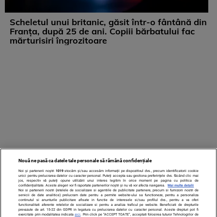
Scheletul unui britanic, găsit într-o fântână din
Franța, după 25 de ani. Copiii bărbatului fac
mărturisiri îngrozitoare
Nouă ne pasă ca datele tale personale să rămână confidențiale
Noi și partenerii noștri
1019
stocăm și/sau accesăm informații pe dispozitivul dvs., precum identificatorii cookie
unici pentru prelucrarea datelor cu caracter personal. Puteți accepta sau gestiona preferințele dvs. făcând clic mai
jos, respectiv vă puteți opune utilizării unui interes legitim în orice moment pe pagina cu politica de
confidențialitate. Aceste alegeri vor fi raportate partenerilor noștri și nu vă vor afecta navigarea.
Mai multe detalii
Noi si partenerii nostri (retelele de socializare si agentiile de publicitate partenere, precum si furnizorii nostri de
servicii de date analitice) prelucram date pentru a permite website-ului sa functioneze, pentru a personaliza
continutul si anunturile publicitare afisate in functie de interesele si/sau profilul dvs., pentru a va oferi
functionalitati aferente retelelor de socializare si pentru a analiza traficul pe website. Beneficiati de drepturile
prevazute de art. 15-22 din GDPR in legatura cu prelucrarea datelor cu caracter personal. Aceste drepturi pot fi
exercitate prin modalitatea indicata
aici
. Prin click pe “ACCEPT TOATE”, acceptati folosirea tuturor Tehnologiilor de