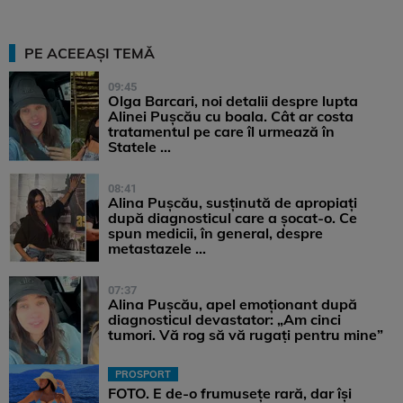
PE ACEEAȘI TEMĂ
09:45
Olga Barcari, noi detalii despre lupta
Alinei Pușcău cu boala. Cât ar costa
tratamentul pe care îl urmează în
Statele ...
08:41
Alina Pușcău, susținută de apropiați
după diagnosticul care a șocat-o. Ce
spun medicii, în general, despre
metastazele ...
07:37
Alina Pușcău, apel emoționant după
diagnosticul devastator: „Am cinci
tumori. Vă rog să vă rugați pentru mine”
PROSPORT
FOTO. E de-o frumusețe rară, dar își