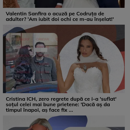
Valentin Sanfira o acuză pe Codruța de
adulter? 'Am iubit doi ochi ce m-au înșelat!'
Cristina ICH, zero regrete după ce i-a 'suflat'
soțul celei mai bune prietene: 'Dacă aș da
timpul înapoi, aș face fix ...