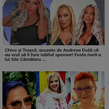
Chivu și Trașcă, acuzate de Andreea Duță că
au vrut să îi fure iubitul sponsor! Fosta noră a
lui Sile Cămătaru ...