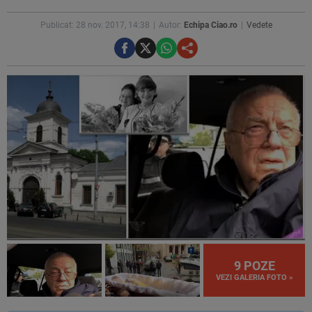
Publicat: 28 nov. 2017, 14:38
Autor:
Echipa Ciao.ro
Vedete
9 POZE
VEZI GALERIA FOTO »