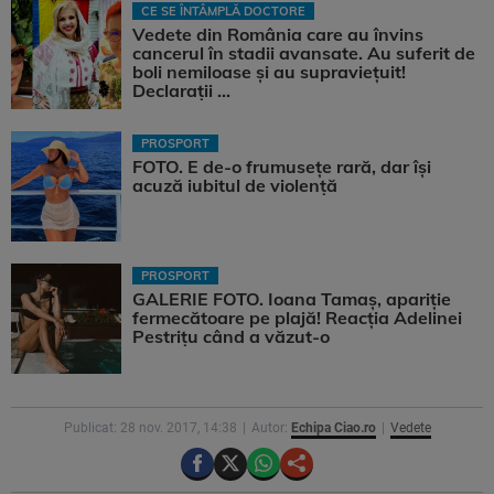
CE SE ÎNTÂMPLĂ DOCTORE
Vedete din România care au învins
cancerul în stadii avansate. Au suferit de
boli nemiloase şi au supravieţuit!
Declarații ...
PROSPORT
FOTO. E de-o frumusețe rară, dar își
acuză iubitul de violență
PROSPORT
GALERIE FOTO. Ioana Tamaş, apariție
fermecătoare pe plajă! Reacția Adelinei
Pestrițu când a văzut-o
Publicat: 28 nov. 2017, 14:38
Autor:
Echipa Ciao.ro
Vedete