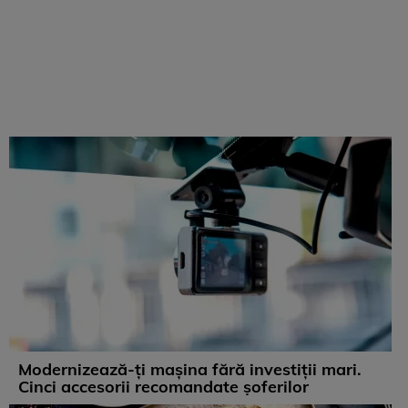
Modernizează-ți mașina fără investiții mari.
Cinci accesorii recomandate șoferilor