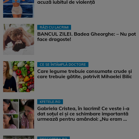
acuză iubitul de violență
RÂZI CU LACRIMI
BANCUL ZILEI. Badea Gheorghe: – Nu pot
face dragoste!
CE SE ÎNTÂMPLĂ DOCTORE
Care legume trebuie consumate crude și
care trebuie gătite, potrivit Mihaelei Bilic
KFETELE.RO
Gabriela Cristea, în lacrimi! Ce veste i-a
dat soțul ei și ce schimbare importantă
urmează pentru amândoi: „Nu eram ...