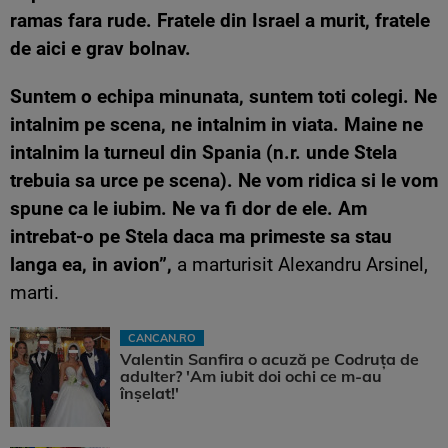
ramas fara rude. Fratele din Israel a murit, fratele
de aici e grav bolnav.
Suntem o echipa minunata, suntem toti colegi. Ne
intalnim pe scena, ne intalnim in viata. Maine ne
intalnim la turneul din Spania (n.r. unde Stela
trebuia sa urce pe scena). Ne vom ridica si le vom
spune ca le iubim. Ne va fi dor de ele. Am
intrebat-o pe Stela daca ma primeste sa stau
langa ea, in avion”,
a marturisit Alexandru Arsinel,
marti.
CANCAN.RO
Valentin Sanfira o acuză pe Codruța de
adulter? 'Am iubit doi ochi ce m-au
înșelat!'