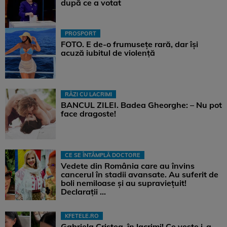
după ce a votat
PROSPORT
FOTO. E de-o frumusețe rară, dar își
acuză iubitul de violență
RÂZI CU LACRIMI
BANCUL ZILEI. Badea Gheorghe: – Nu pot
face dragoste!
CE SE ÎNTÂMPLĂ DOCTORE
Vedete din România care au învins
cancerul în stadii avansate. Au suferit de
boli nemiloase şi au supravieţuit!
Declarații ...
KFETELE.RO
Gabriela Cristea, în lacrimi! Ce veste i-a