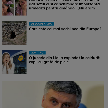
dat soțul ei și ce schimbare importantă
urmează pentru amândoi: „Nu eram ...
DESCOPERA.RO
Care este cel mai vechi pod din Europa?
GO4IT.RO
O jucărie din Lidl a explodat la căldură:
copil cu grefă de piele