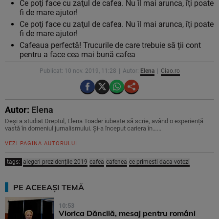
Ce poţi face cu zaţul de cafea. Nu îl mai arunca, îţi poate
fi de mare ajutor!
Ce poţi face cu zaţul de cafea. Nu îl mai arunca, îţi poate
fi de mare ajutor!
Cafeaua perfectă! Trucurile de care trebuie să ții cont
pentru a face cea mai bună cafea
Publicat: 10 nov. 2019, 11:28
Autor:
Elena
Ciao.ro
Autor:
Elena
Deși a studiat Dreptul, Elena Toader iubește să scrie, având o experiență
vastă în domeniul jurnalismului. Și-a început cariera în…...
VEZI PAGINA AUTORULUI
tags:
alegeri prezidențile 2019
cafea
cafenea
ce primesti daca votezi
PE ACEEAȘI TEMĂ
10:53
Viorica Dăncilă, mesaj pentru români