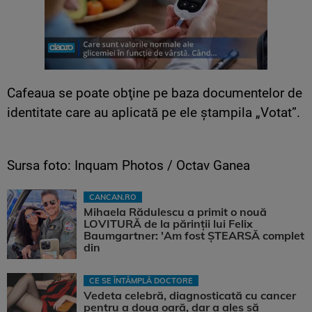
Cafeaua se poate obţine pe baza documentelor de
identitate care au aplicată pe ele ştampila „Votat”.
Sursa foto: Inquam Photos / Octav Ganea
CANCAN.RO
Mihaela Rădulescu a primit o nouă
LOVITURĂ de la părinții lui Felix
Baumgartner: 'Am fost ȘTEARSĂ complet
din
CE SE ÎNTÂMPLĂ DOCTORE
Vedeta celebră, diagnosticată cu cancer
pentru a doua oară, dar a ales să