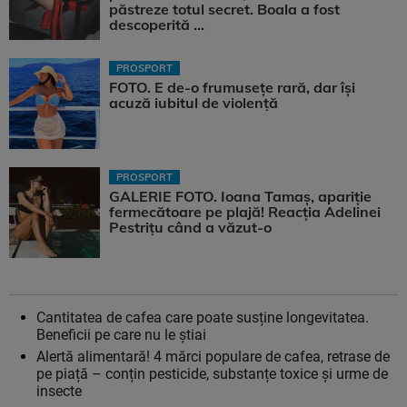
păstreze totul secret. Boala a fost
descoperită ...
PROSPORT
FOTO. E de-o frumusețe rară, dar își
acuză iubitul de violență
PROSPORT
GALERIE FOTO. Ioana Tamaş, apariție
fermecătoare pe plajă! Reacția Adelinei
Pestrițu când a văzut-o
Cantitatea de cafea care poate susține longevitatea.
Beneficii pe care nu le știai
Alertă alimentară! 4 mărci populare de cafea, retrase de
pe piață – conțin pesticide, substanțe toxice și urme de
insecte