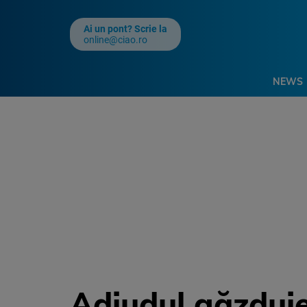
Ai un pont? Scrie la
online@ciao.ro
NEWS
Adjudul găzduieș