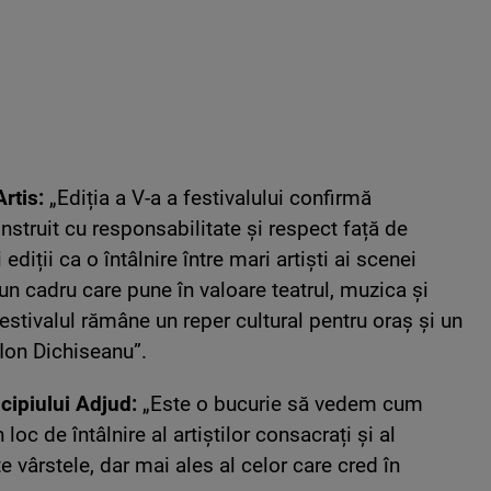
Artis:
„Ediția a V-a a festivalului confirmă
onstruit cu responsabilitate și respect față de
iții ca o întâlnire între mari artiști ai scenei
-un cadru care pune în valoare teatrul, muzica și
 Festivalul rămâne un reper cultural pentru oraș și un
Ion Dichiseanu”.
cipiului Adjud:
„Este o bucurie să vedem cum
loc de întâlnire al artiștilor consacrați și al
te vârstele, dar mai ales al celor care cred în