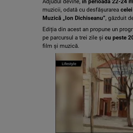
Adjudul devine,
în perioada 22-24 
muzicii, odată cu desfășurarea
celei
Muzică „Ion Dichiseanu”
, găzduit d
Ediția din acest an propune un pro
pe parcursul a trei zile și
cu peste 20
film și muzică.