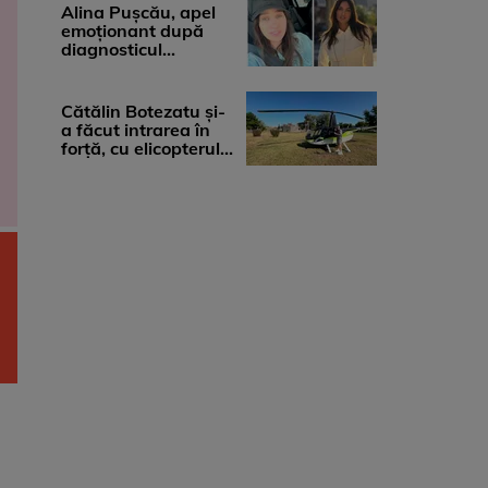
medicii, ...
Alina Pușcău, apel
emoționant după
diagnosticul
devastator: „Am
cinci tumori. Vă rog
...
Cătălin Botezatu și-
a făcut intrarea în
forță, cu elicopterul,
la Young Island
Festival ...