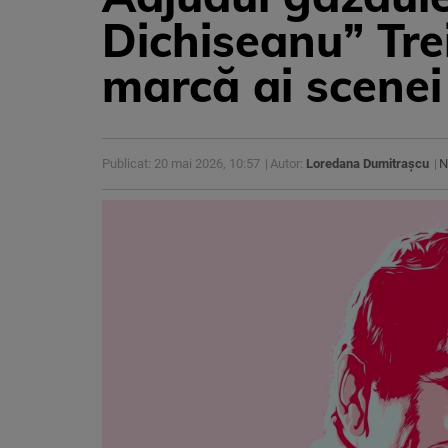
Dichiseanu” Trei
marcă ai scenei
Publicat: 20 mai 2026, 10:57
Autor:
Loredana Dumitrașcu
N