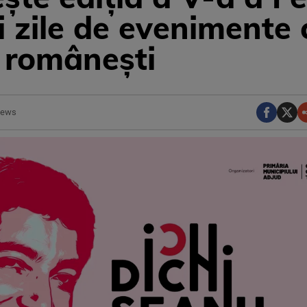
 zile de evenimente c
 românești
ews