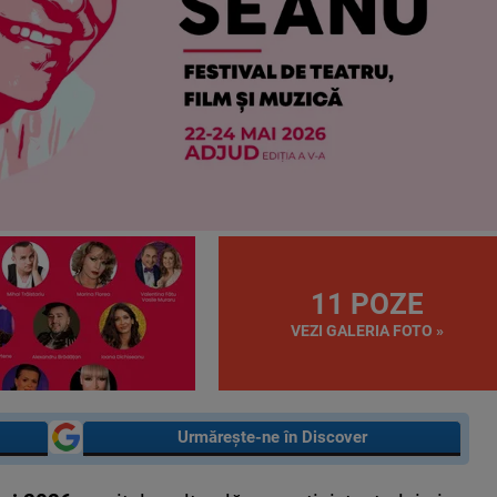
11 POZE
VEZI GALERIA FOTO »
Urmărește-ne în Discover