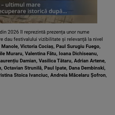
i din 2026 îl reprezintă prezența unor nume
dau festivalului vizibilitate și relevanță la nivel
Manole, Victoria Cociaș,
Paul Surugiu Fuego,
ile Muraru, Valentina Fătu,
Ioana Dichiseanu,
Laurențiu Damian,
Vasilica Tătaru, Adrian Artene,
n,
Octavian Strunilă, Paul Ipate, Dana Dembinski,
stina Stoica Ivanciuc, Andreia Măcelaru Șofron
,