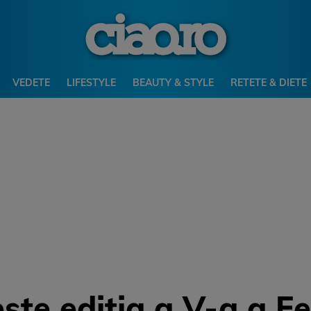
VEDETE
LIFESTYLE
BEAUTY & STYLE
RETETE & DIETE
te ediția a V-a a Fes