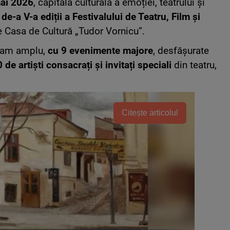
mai 2026
, capitala culturală a emoției, teatrului și
 de-a V-a ediții a Festivalului de Teatru, Film și
e Casa de Cultură „Tudor Vornicu”.
gram amplu,
cu 9 evenimente majore
, desfășurate
 de artiști consacrați și invitați speciali
din teatru,
Citește articolul