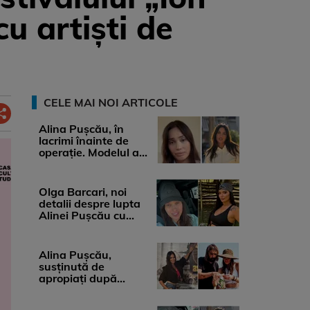
u artiști de
CELE MAI NOI ARTICOLE
Alina Pușcău, în
lacrimi înainte de
operație. Modelul a
anunțat că suferă de
cancer ...
Olga Barcari, noi
detalii despre lupta
Alinei Pușcău cu
boala. Cât ar costa
tratamentul ...
Alina Pușcău,
susținută de
apropiați după
diagnosticul care a
șocat-o. Ce spun