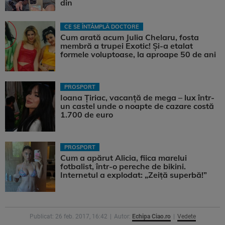
din
CE SE ÎNTÂMPLĂ DOCTORE
Cum arată acum Julia Chelaru, fosta
membră a trupei Exotic! Și-a etalat
formele voluptoase, la aproape 50 de ani
PROSPORT
Ioana Țiriac, vacanță de mega – lux într-
un castel unde o noapte de cazare costă
1.700 de euro
PROSPORT
Cum a apărut Alicia, fiica marelui
fotbalist, într-o pereche de bikini.
Internetul a explodat: „Zeiță superbă!”
Publicat: 26 feb. 2017, 16:42
Autor:
Echipa Ciao.ro
Vedete