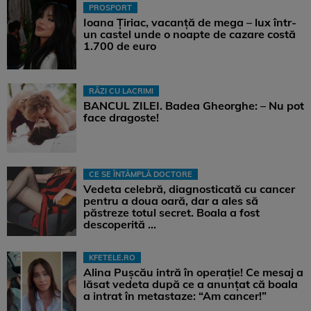
PROSPORT
Ioana Țiriac, vacanță de mega – lux într-
un castel unde o noapte de cazare costă
1.700 de euro
RÂZI CU LACRIMI
BANCUL ZILEI. Badea Gheorghe: – Nu pot
face dragoste!
CE SE ÎNTÂMPLĂ DOCTORE
Vedeta celebră, diagnosticată cu cancer
pentru a doua oară, dar a ales să
păstreze totul secret. Boala a fost
descoperită ...
KFETELE.RO
Alina Pușcău intră în operație! Ce mesaj a
lăsat vedeta după ce a anunțat că boala
a intrat în metastaze: “Am cancer!”