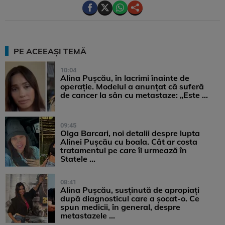
PE ACEEAȘI TEMĂ
10:04
Alina Pușcău, în lacrimi înainte de
operație. Modelul a anunțat că suferă
de cancer la sân cu metastaze: „Este ...
09:45
Olga Barcari, noi detalii despre lupta
Alinei Pușcău cu boala. Cât ar costa
tratamentul pe care îl urmează în
Statele ...
08:41
Alina Pușcău, susținută de apropiați
după diagnosticul care a șocat-o. Ce
spun medicii, în general, despre
metastazele ...