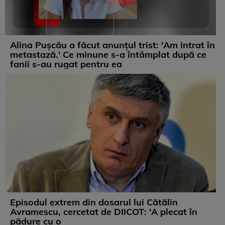
Alina Pușcău a făcut anunțul trist: 'Am intrat în
metastază.' Ce minune s-a întâmplat după ce
fanii s-au rugat pentru ea
Episodul extrem din dosarul lui Cătălin
Avramescu, cercetat de DIICOT: 'A plecat în
pădure cu o