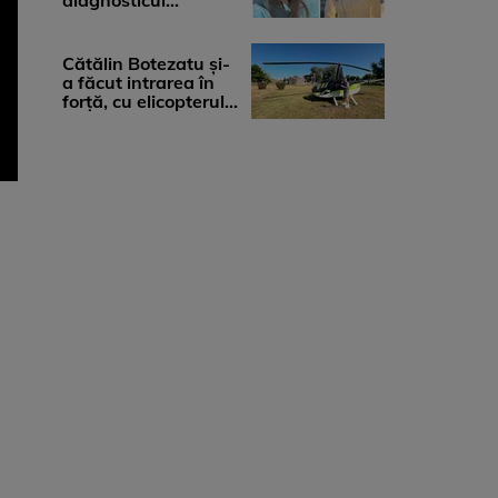
diagnosticul
devastator: „Am
cinci tumori. Vă rog
...
Cătălin Botezatu și-
a făcut intrarea în
forță, cu elicopterul,
la Young Island
Festival ...