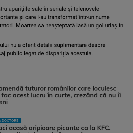
u aparițiile sale în seriale și telenovele
rtante și care l-au transformat într-un nume
tatori. Moartea sa neașteptată lasă un gol uriaș în
lui nu a oferit detalii suplimentare despre
j public legat de dispariția acestuia.
 amendă tuturor românilor care locuiesc
 fac acest lucru în curte, crezând că nu îi
eni
LĂ DOCTORE
ci acasă aripioare picante ca la KFC.