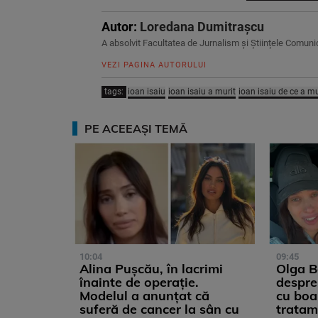
Autor:
Loredana Dumitrașcu
A absolvit Facultatea de Jurnalism și Științele Comunică
VEZI PAGINA AUTORULUI
tags:
ioan isaiu
ioan isaiu a murit
ioan isaiu de ce a mu
PE ACEEAȘI TEMĂ
10:04
09:45
Alina Pușcău, în lacrimi
Olga Ba
înainte de operație.
despre
Modelul a anunțat că
cu boa
suferă de cancer la sân cu
tratame