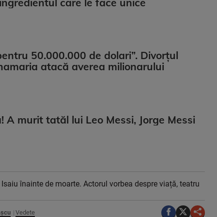
ingredientul care le face unice
pentru 50.000.000 de dolari”. Divorțul
namaria atacă averea milionarului
 A murit tatăl lui Leo Messi, Jorge Messi
 Isaiu înainte de moarte. Actorul vorbea despre viață, teatru
așcu
Vedete