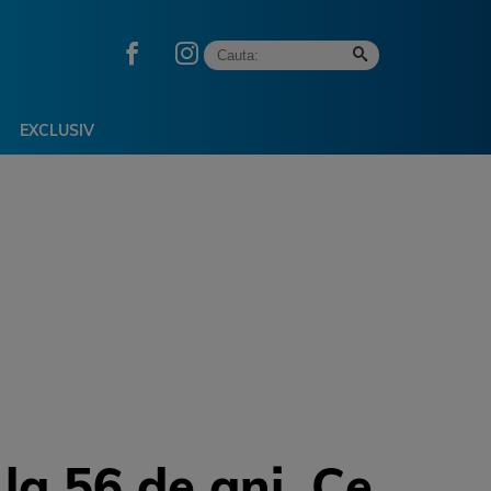
EXCLUSIV
 la 56 de ani. Ce