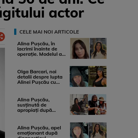
ăgitului actor
CELE MAI NOI ARTICOLE
Alina Pușcău, în
lacrimi înainte de
operație. Modelul a
anunțat că suferă de
cancer ...
Olga Barcari, noi
detalii despre lupta
Alinei Pușcău cu
boala. Cât ar costa
tratamentul ...
Alina Pușcău,
susținută de
apropiați după
diagnosticul care a
șocat-o. Ce spun
medicii, ...
Alina Pușcău, apel
emoționant după