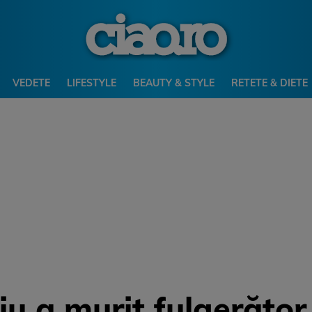
VEDETE
LIFESTYLE
BEAUTY & STYLE
RETETE & DIETE
iu a murit fulgerător