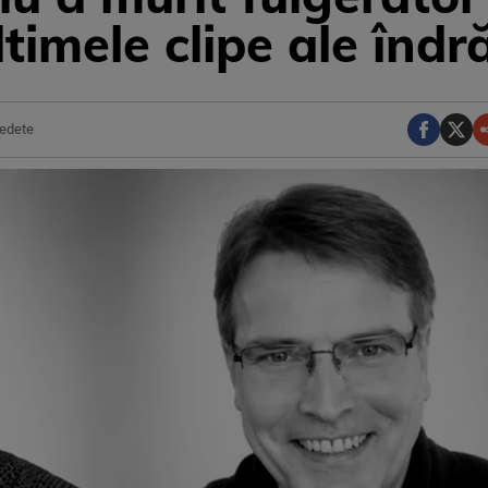
ltimele clipe ale îndr
edete