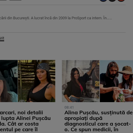
rii din București. A lucrat încă din 2009 la ProSport ca intern. În…...
rit
08:41
rcari, noi detalii
Alina Pușcău, susținută de
 lupta Alinei Pușcău
apropiați după
la. Cât ar costa
diagnosticul care a șocat-
ntul pe care îl
o. Ce spun medicii, în