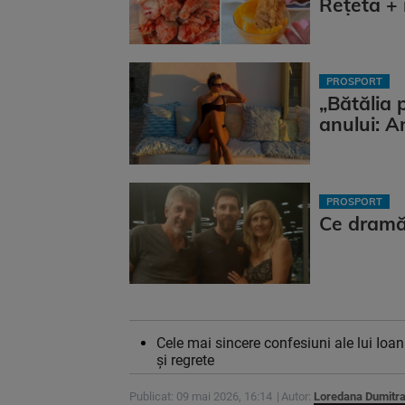
Rețeta + 
PROSPORT
„Bătălia 
anului: A
PROSPORT
Ce dramă!
Cele mai sincere confesiuni ale lui Ioan
și regrete
Publicat: 09 mai 2026, 16:14
Autor:
Loredana Dumitr