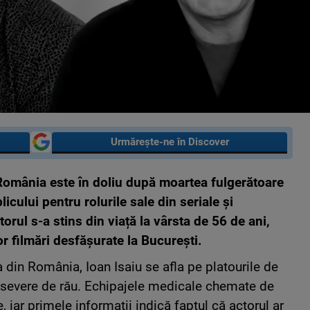
Urmărește-ne în Discover
n România este în doliu după moartea fulgerătoare
icului pentru rolurile sale din seriale și
rul s-a stins din viață la vârsta de 56 de ani,
or filmări desfășurate la București.
sa din România, Ioan Isaiu se afla pe platourile de
ri severe de rău. Echipajele medicale chemate de
, iar primele informații indică faptul că actorul ar