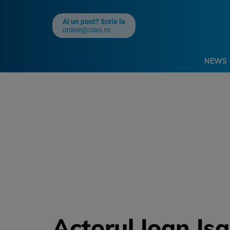
Ai un pont? Scrie la
online@ciao.ro
NEWS
Actorul Ioan Isa