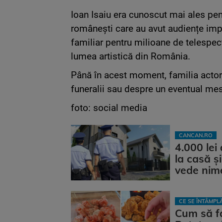
Ioan Isaiu era cunoscut mai ales pentr
românești care au avut audiențe impo
familiar pentru milioane de telespec
lumea artistică din România.
Până în acest moment, familia actoru
funeralii sau despre un eventual mesa
foto: social media
CANCAN.RO
4.000 lei
la casă și
vede nim
CE SE ÎNTÂMP
Cum să fa