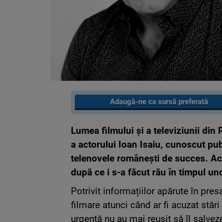
Adaugă-ne ca sursă preferată
Lumea filmului și a televiziunii di
a actorului
Ioan Isaiu
, cunoscut publ
telenovele românești de succes. Acto
după ce i s-a făcut rău în timpul un
Potrivit informațiilor apărute în pre
filmare atunci când ar fi acuzat stă
urgență nu au mai reușit să îl salveze