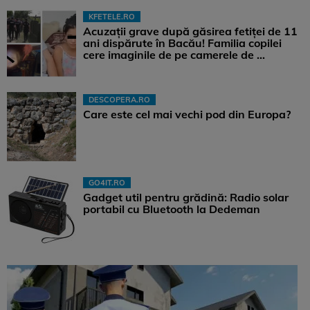
KFETELE.RO
Acuzații grave după găsirea fetiței de 11
ani dispărute în Bacău! Familia copilei
cere imaginile de pe camerele de ...
DESCOPERA.RO
Care este cel mai vechi pod din Europa?
GO4IT.RO
Gadget util pentru grădină: Radio solar
portabil cu Bluetooth la Dedeman