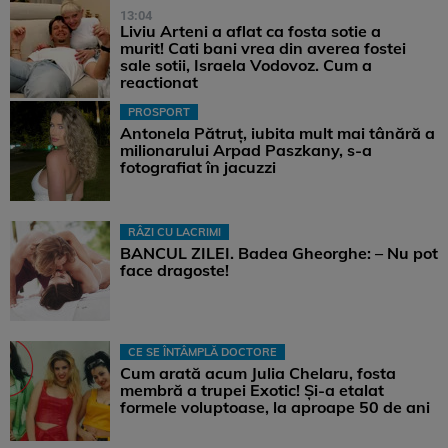
13:04
Liviu Arteni a aflat ca fosta sotie a
murit! Cati bani vrea din averea fostei
sale sotii, Israela Vodovoz. Cum a
reactionat
PROSPORT
Antonela Pătruț, iubita mult mai tânără a
milionarului Arpad Paszkany, s-a
fotografiat în jacuzzi
RÂZI CU LACRIMI
BANCUL ZILEI. Badea Gheorghe: – Nu pot
face dragoste!
CE SE ÎNTÂMPLĂ DOCTORE
Cum arată acum Julia Chelaru, fosta
membră a trupei Exotic! Și-a etalat
formele voluptoase, la aproape 50 de ani