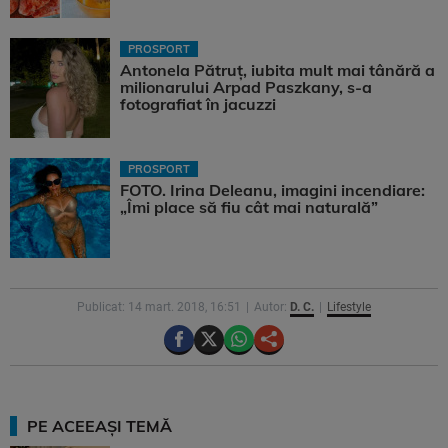
PROSPORT
Antonela Pătruț, iubita mult mai tânără a
milionarului Arpad Paszkany, s-a
fotografiat în jacuzzi
PROSPORT
FOTO. Irina Deleanu, imagini incendiare:
„Îmi place să fiu cât mai naturală”
Publicat: 14 mart. 2018, 16:51
Autor:
D. C.
Lifestyle
PE ACEEAȘI TEMĂ