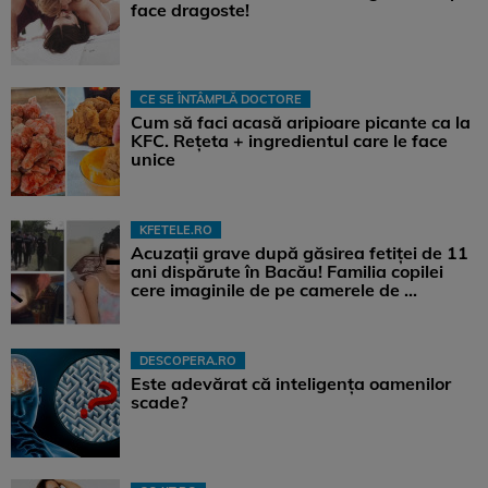
face dragoste!
CE SE ÎNTÂMPLĂ DOCTORE
Cum să faci acasă aripioare picante ca la
KFC. Rețeta + ingredientul care le face
unice
KFETELE.RO
Acuzații grave după găsirea fetiței de 11
ani dispărute în Bacău! Familia copilei
cere imaginile de pe camerele de ...
DESCOPERA.RO
Este adevărat că inteligența oamenilor
scade?