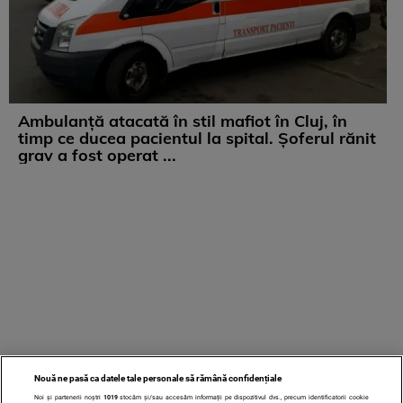
Ambulanță atacată în stil mafiot în Cluj, în
timp ce ducea pacientul la spital. Șoferul rănit
grav a fost operat ...
Nouă ne pasă ca datele tale personale să rămână confidențiale
Noi și partenerii noștri
1019
stocăm și/sau accesăm informații pe dispozitivul dvs., precum identificatorii cookie