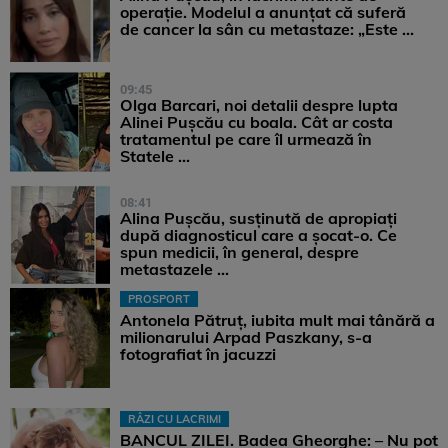
operație. Modelul a anunțat că suferă
de cancer la sân cu metastaze: „Este ...
09:45
Olga Barcari, noi detalii despre lupta
Alinei Pușcău cu boala. Cât ar costa
tratamentul pe care îl urmează în
Statele ...
08:41
Alina Pușcău, susținută de apropiați
după diagnosticul care a șocat-o. Ce
spun medicii, în general, despre
metastazele ...
PROSPORT
Antonela Pătruț, iubita mult mai tânără a
milionarului Arpad Paszkany, s-a
fotografiat în jacuzzi
RÂZI CU LACRIMI
BANCUL ZILEI. Badea Gheorghe: – Nu pot