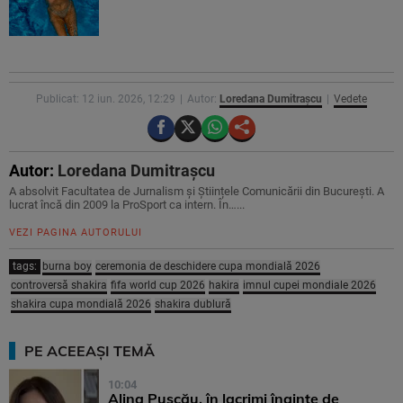
Publicat: 12 iun. 2026, 12:29
Autor:
Loredana Dumitrașcu
Vedete
Autor:
Loredana Dumitrașcu
A absolvit Facultatea de Jurnalism și Științele Comunicării din București. A
lucrat încă din 2009 la ProSport ca intern. În…...
VEZI PAGINA AUTORULUI
tags:
burna boy
ceremonia de deschidere cupa mondială 2026
controversă shakira
fifa world cup 2026
hakira
imnul cupei mondiale 2026
shakira cupa mondială 2026
shakira dublură
PE ACEEAȘI TEMĂ
10:04
Alina Pușcău, în lacrimi înainte de