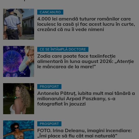
CANCAN.RO
4.000 lei amendă tuturor românilor care
locuiesc la casă și fac acest lucru în curte,
crezând că nu îi vede nimeni
CE SE ÎNTÂMPLĂ DOCTORE
Zodia care poate face toxiinfecție
alimentară în luna august 2026: „Atenție
le mâncarea de la mare!”
PROSPORT
Antonela Pătruț, iubita mult mai tânără a
milionarului Arpad Paszkany, s-a
fotografiat în jacuzzi
PROSPORT
FOTO. Irina Deleanu, imagini incendiare:
„Îmi place să fiu cât mai naturală”