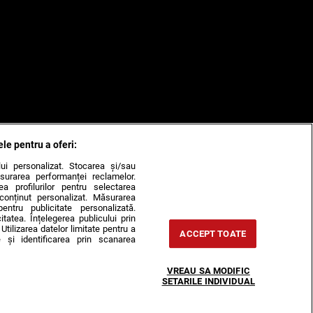
ele pentru a oferi:
ului personalizat. Stocarea și/sau
surarea performanței reclamelor.
rea profilurilor pentru selectarea
e conținut personalizat. Măsurarea
pentru publicitate personalizată.
itatea. Înțelegerea publicului prin
Utilizarea datelor limitate pentru a
ACCEPT TOATE
 și identificarea prin scanarea
VREAU SA MODIFIC
SETARILE INDIVIDUAL