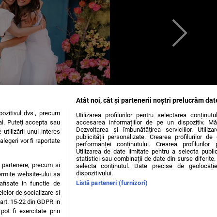
Atât noi, cât și partenerii noștri prelucrăm dat
ozitivul dvs., precum
Utilizarea profilurilor pentru selectarea conținut
al. Puteți accepta sau
accesarea informațiilor de pe un dispozitiv. Mă
Dezvoltarea și îmbunătățirea serviciilor. Utiliza
utilizării unui interes
publicității personalizate. Crearea profilurilor d
legeri vor fi raportate
performanței conținutului. Crearea profilurilor 
Utilizarea de date limitate pentru a selecta public
statistici sau combinații de date din surse diferite. 
te partenere, precum si
selecta conținutul. Date precise de geolocație
dispozitivului.
ermite website-ului sa
Listă parteneri (furnizori)
 afisate in functie de
elelor de socializare si
 art. 15-22 din GDPR in
pot fi exercitate prin
OKIES