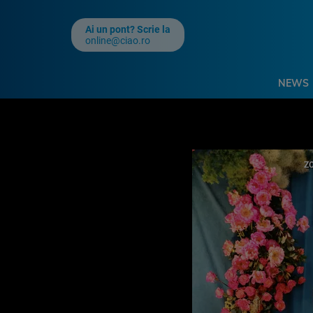
Ai un pont? Scrie la
online@ciao.ro
NEWS