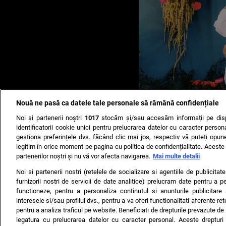
Nouă ne pasă ca datele tale personale să rămână confidențiale
Noi și partenerii noștri
1017
stocăm și/sau accesăm informații pe disp
identificatorii cookie unici pentru prelucrarea datelor cu caracter person
gestiona preferințele dvs. făcând clic mai jos, respectiv vă puteți opune 
legitim în orice moment pe pagina cu politica de confidențialitate. Aceste a
partenerilor noștri și nu vă vor afecta navigarea.
Mai multe detalii
Noi si partenerii nostri (retelele de socializare si agentiile de publicita
furnizorii nostri de servicii de date analitice) prelucram date pentru a p
functioneze, pentru a personaliza continutul si anunturile publicitare
interesele si/sau profilul dvs., pentru a va oferi functionalitati aferente ret
pentru a analiza traficul pe website. Beneficiati de drepturile prevazute de
legatura cu prelucrarea datelor cu caracter personal. Aceste drepturi 
TERMENI ȘI CONDIȚII
DESPRE NOI
CONTACT
SETĂRI CO